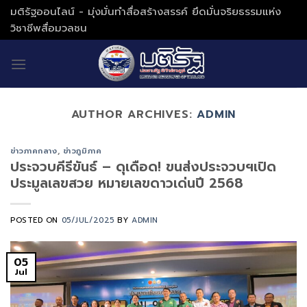
Skip
มติรัฐออนไลน์ - มุ่งมั่นทำสื่อสร้างสรรค์ ยึดมั่นจริยธรรมแห่ง
to
วิชาชีพสื่อมวลชน
content
AUTHOR ARCHIVES:
ADMIN
ข่าวภาคกลาง
,
ข่าวภูมิภาค
ประจวบคีรีขันธ์ – ดุเดือด! ขนส่งประจวบฯเปิด
ประมูลเลขสวย หมายเลขดาวเด่นปี 2568
POSTED ON
05/JUL/2025
BY
ADMIN
05
Jul