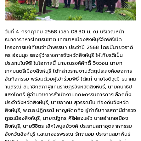
วันที่ 4 กรกฎาคม 2568 เวลา 08.30 น. ณ บริเวณหน้า
ธนาคารทหารไทยธนชาต เทศบาลเมืองสิงห์บุรีจัดพิธีเปิด
โครงการแห่เทียนจำนำพรรษา ประจำปี 2568 โดยมีนายวราดิ
ศร อ่อนนุช รองผู้ว่าราชการจังหวัดสิงห์บุรี ให้เกียรติเป็น
ประธานในพิธี ในโอกาสนี้ นายณรงค์ศักดิ์ วิงวอน นายก
เทศมนตรีเมืองสิงห์บุรี ได้กล่าวรายงานวัตถุประสงค์ของการ
จัดกิจกรรม พร้อมด้วยผู้เข้าร่วมพิธี ได้แก่ นายโชติวุฒิ ธนาคม
านุสรณ์ สมาชิกสภาผู้แทนราษฎรจังหวัดสิงห์บุรี, นายคนาธิป
แสงโคตร์ ผู้อำนวยการสำนักงานคณะกรรมการการเลือกตั้ง
ประจำจังหวัดสิงห์บุรี, นายอาคม สุวรรณโน ท้องถิ่นจังหวัด
สิงห์บุรี, พ.ต.อ.ปฏิกรณ์ หาญหัตถกิจ ผู้กำกับการสถานีตำรวจ
ภูธรเมืองสิงห์บุรี, นายณัฐกร ศิริผ่องแผ้ว นายอำเภอเมือง
สิงห์บุรี, นายวิจิตร เลิศไพบูลย์วงศ์ ประธานสภาอุตสาหกรรม
จังหวัดสิงห์บุรี และนางอรพรรณ รักถนอม ประธานสมาพันธ์