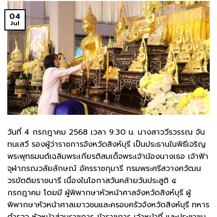
04
Jul
วันที่ 4 กรกฎาคม 2568 เวลา 9.30 น. นางสาววีรวรรณ จัน
ทนเสวี รองผู้ว่าราชการจังหวัดสิงห์บุรี เป็นประธานในพิธีเจริญ
พระพุทธมนต์เฉลิมพระเกียรติสมเด็จพระเจ้าน้องนางเธอ เจ้าฟ้า
จุฬาภรณวลัยลักษณ์ อัครราชกุมารี กรมพระศรีสวางควัฒน
วรขัตติยราชนารี เนื่องในโอกาสวันคล้ายวันประสูติ ๔
กรกฎาคม โดยมี ผู้พิพากษาหัวหน้าศาลจังหวัดสิงห์บุรี ผู้
พิพากษาหัวหน้าศาลเยาวชนและครอบครัวจังหวัดสิงห์บุรี ทหาร