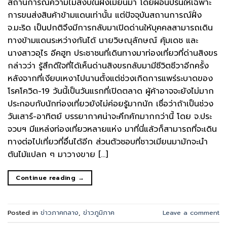
สถานการณ์ความไม่สงบในฝั่งเมียนมา โดยผ่อนปรนให้เฉพาะ
การขนส่งสินค้าข้ามแดนเท่านั้น แต่ปัจจุบันสถานการณ์ฝั่ง
จ.มะริด เป็นปกติจึงมีการกลับมาเปิดด่านให้บุคคลสามารถเดิน
ทางข้ามแดนระหว่างกันได้ นายวิษณุลักษณ์ คุ้มเดช และ
นางสาวอุไร อีคฮูท ประชาชนที่เดินทางมาท่องเที่ยวที่ด่านสิงขร
กล่าวว่า รู้สึกดีใจที่ได้เห็นด่านสิงขรกลับมามีชีวิตชีวาอีกครั้ง
หลังจากที่เงียบเหงาไปนานตั้งแต่ช่วงเกิดการแพร่ระบาดของ
โรคโควิด-19 วันนี้เป็นวันแรกที่เปิดตลาด ผู้ค้าอาจจะยังไม่มาก
ประกอบกับนักท่องเที่ยวยังไม่ค่อยรู้มากนัก เชื่อว่าถ้าเป็นช่วง
วันเสาร์-อาทิตย์ บรรยากาศน่าจะคึกคักมากกว่านี้ โดย จ.ประ
จวบฯ มีแหล่งท่องเที่ยวหลายแห่ง มาที่นี่แล้วก็สามารถที่จะเดิน
ทางต่อไปเที่ยวที่อื่นได้อีก ส่วนตัวชอบที่ชาวเมียนมามักจะนำ
ต้นไม้แปลก ๆ มาวางขาย […]
Continue reading
→
Posted in
ข่าวภาคกลาง
,
ข่าวภูมิภาค
Leave a comment