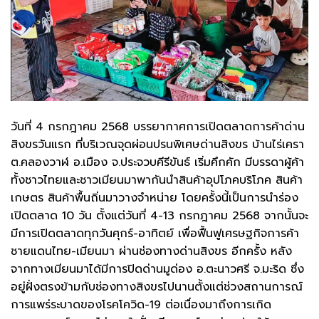
วันที่ 4 กรกฎาคม 2568 บรรยากาศการเปิดตลาดการค้าด่าน
สิงขรวันแรก ที่บริเวณจุดผ่อนปรนพิเศษด่านสิงขร บ้านไร่เครา
ต.คลองวาฬ อ.เมือง จ.ประจวบคีรีขันธ์ เริ่มคึกคัก มีบรรดาผู้ค้า
ทั้งชาวไทยและชาวเมียนมาพากันนำสินค้าอุปโภคบริโภค สินค้า
เกษตร สินค้าพื้นถิ่นมาวางจำหน่าย โดยครั้งนี้เป็นการนำร่อง
เปิดตลาด 10 วัน ตั้งแต่วันที่ 4-13 กรกฎาคม 2568 จากนั้นจะ
มีการเปิดตลาดทุกวันศุกร์-อาทิตย์ เพื่อฟื้นฟูเศรษฐกิจการค้า
ชายแดนไทย-เมียนมา ผ่านช่องทางด่านสิงขร อีกครั้ง หลัง
จากทางเมียนมาได้มีการปิดด่านมูด่อง อ.ตะนาวศรี จ.มะริด ซึ่ง
อยู่ฝั่งตรงข้ามกับช่องทางสิงขรไปนานตั้งแต่ช่วงสถานการณ์
การแพร่ระบาดของโรคโควิด-19 ต่อเนื่องมาถึงการเกิด