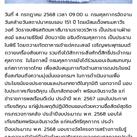
วันที่ 4 กรกฎาคม 2568 เวลา 09.00 น. กรมศุลกากรจัดงาน
วันคล้ายวันสถาปนาครบรอบ 151 ปี โดยมีสมเด็จพระมหาวีร
วงศ์ วัดราชบพิธสถิตมหาสีมารามราชวรวิหาร เป็นประธานฝ่าย
สงฆ์ และนายธีรัชย์ อัตนวานิช อธิบดีกรมศุลกากร เป็นประธาน
ในพิธี โดยถวายภัตตาหารเช้าแด่คณะสงฆ์ เจริญพระพุทธมนต์
ถวายเครื่องสังฆทาน รวมถึงได้สักการะสิ่งศักดิ์สิทธิ์ประจำกรม
ศุลกากร ในโอกาสนี้ กรมศุลกากรยังได้ร่วมมอบเงินสมทบทุน
แก่สภากาชาดไทย เพื่อสนับสนุนภารกิจด้านสาธารณประโยชน์
ซึ่งสะท้อนถึงความมุ่งมั่นของกรมฯ ในการดำเนินงานเพื่อ
ประโยชน์ของประชาชนและประเทศชาติในทุกมิติ นอกจากนี้ มอบ
ใบประกาศเกียรติคุณ เข็มกลัดทองคำ พร้อมเงินรางวัล แก่
ข้าราชการพลเรือนดีเด่น ประจำปี พ.ศ. 2567 มอบใบประกาศ
เกียรติคุณ แก่ผู้ประพฤติปฏิบัติตนชอบด้วยความซื่อสัตย์สุจริต
กระทรวงการคลัง ประจำปีงบประมาณ พ.ศ. 2568 มอบโล่
เกียรติยศพร้อมเงินรางวัล แก่คนดีศรีศุลกากร ประจำ
ปีงบประมาณ พ.ศ. 2568 มอบรางวัลโครงการสร้างการรับรู้