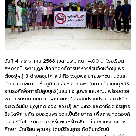
วันที่ 4 กรกฎาคม 2568 เวลาประมาณ 14.00 น. โรงเรียน
สหกรณ์ประชานุกูล สังกัดองค์การบริหารส่วนจังหวัดชุมพร
ตั้งอยู่หมู่ 8 ตำบลชุมโค อ.ปะทิว จ.ชุมพร นายเอกชนะ นวนละ
มัย นายกสมาคมสื่อภูมิภาคจังหวัดชุมพร ในนามตัวแทนมูลนิธิ
รณรงค์เพื่อการไม่สูบบุหรี่(มสบ.) จ.ชุมพร และคณะ พร้อมด้วย
พ.ต.ท.ชนะภัย บุนนาค รอง ผกก.ป้องกันปราบปราม สภ.ปะทิว
ร.ต.อ.วันชัย บุญเกิด รอง สว.(ป) สภ.ปะทิว และว่าที่ร.ต.ธีรยุทธ
ธีระโสพิศ ปลัด อบจ.ชุมพร ร่วมเป็นวิทยากร เพื่อถ่ายทอดองค์
ความรู้ถึงโทษภัยของบุหรี่และบุหรี่ไฟฟ้า แก่บุคลากรทางการ
ศึกษา นักเรียน คุณครู โดยมีธีระยุทธ กิตตินภวัฒน์