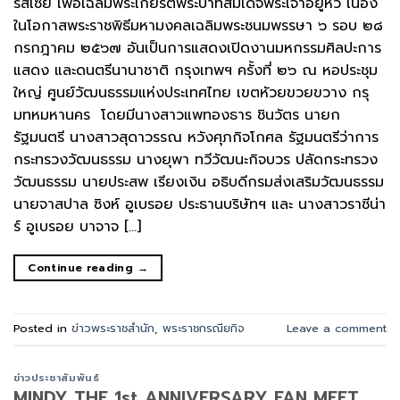
รัสเซีย เพื่อเฉลิมพระเกียรติพระบาทสมเด็จพระเจ้าอยู่หัว เนื่อง
ในโอกาสพระราชพิธีมหามงคลเฉลิมพระชนมพรรษา ๖ รอบ ๒๘
กรกฎาคม ๒๕๖๗ อันเป็นการแสดงเปิดงานมหกรรมศิลปะการ
แสดง และดนตรีนานาชาติ กรุงเทพฯ ครั้งที่ ๒๖ ณ หอประชุม
ใหญ่ ศูนย์วัฒนธรรมแห่งประเทศไทย เขตหัวยขวยขวาง กรุ
มทหมหานคร โดยมีนางสาวแพทองธาร ชินวัตร นายก
รัฐมนตรี นางสาวสุดาวรรณ หวังศุภกิจโกศล รัฐมนตรีว่าการ
กระทรวงวัฒนธรรม นางยุพา ทวีวัฒนะกิจบวร ปลัดกระทรวง
วัฒนธรรม นายประสพ เรียงเงิน อธิบดีกรมส่งเสริมวัฒนธรรม
นายจาสปาล ซิงห์ อูเบรอย ประธานบริษัทฯ และ นางสาวราซีน่า
ร์ อูเบรอย บาจาจ […]
Continue reading
→
Posted in
ข่าวพระราชสำนัก
,
พระราชกรณียกิจ
Leave a comment
ข่าวประชาสัมพันธ์
MINDY THE 1st ANNIVERSARY FAN MEET