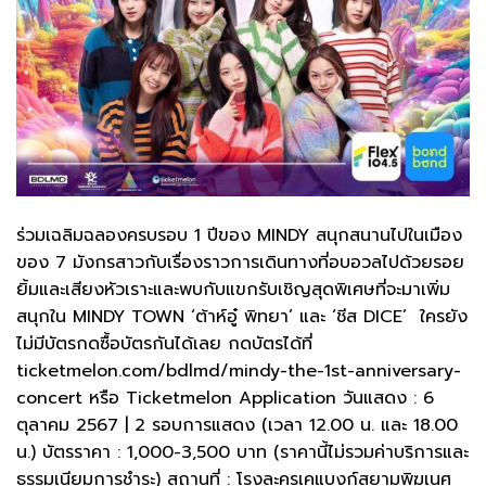
ร่วมเฉลิมฉลองครบรอบ 1 ปีของ MINDY สนุกสนานไปในเมือง
ของ 7 มังกรสาวกับเรื่องราวการเดินทางที่อบอวลไปด้วยรอย
ยิ้มและเสียงหัวเราะและพบกับแขกรับเชิญสุดพิเศษที่จะมาเพิ่ม
สนุกใน MINDY TOWN ‘ต้าห์อู๋ พิทยา’ และ ‘ชีส DICE’ ใครยัง
ไม่มีบัตรกดซื้อบัตรกันได้เลย กดบัตรได้ที่
ticketmelon.com/bdlmd/mindy-the-1st-anniversary-
concert หรือ Ticketmelon Application วันแสดง : 6
ตุลาคม 2567 | 2 รอบการแสดง (เวลา 12.00 น. และ 18.00
น.) บัตรราคา : 1,000-3,500 บาท (ราคานี้ไม่รวมค่าบริการและ
ธรรมเนียมการชำระ) สถานที่ : โรงละครเคแบงก์สยามพิฆเนศ