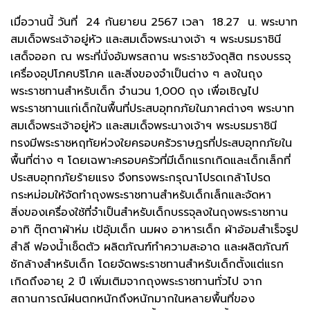
เมื่อวานนี้ วันที่ 24 กันยายน 2567 เวลา 18.27 น. พระบาท
สมเด็จพระเจ้าอยู่หัว และสมเด็จพระนางเจ้า ฯ พระบรมราชินี
เสด็จออก ณ พระที่นั่งอัมพรสถาน พระราชวังดุสิต ทรงบรรจุ
เครื่องอุปโภคบริโภค และสิ่งของจำเป็นต่าง ๆ ลงในถุง
พระราชทานสำหรับเด็ก จำนวน 1,000 ถุง เพื่อเชิญไป
พระราชทานแก่เด็กในพื้นที่ประสบอุทกภัยในภาคต่างๆ พระบาท
สมเด็จพระเจ้าอยู่หัว และสมเด็จพระนางเจ้าฯ พระบรมราชินี
ทรงมีพระราชหฤทัยห่วงใยครอบครัวราษฎรที่ประสบอุทกภัยใน
พื้นที่ต่าง ๆ โดยเฉพาะครอบครัวที่มีเด็กแรกเกิดและเด็กเล็กที่
ประสบอุทกภัยร้ายแรง จึงทรงพระกรุณาโปรดเกล้าโปรด
กระหม่อมให้จัดทำถุงพระราชทานสำหรับเด็กเล็กและจัดหา
สิ่งของเครื่องใช้ที่จำเป็นสำหรับเด็กบรรจุลงในถุงพระราชทาน
อาทิ ตุ๊กตาผ้าห่ม เป้อุ้มเด็ก นมผง อาหารเด็ก ผ้าอ้อมสำเร็จรูป
สำลี ฟองน้ำเช็ดตัว ผลิตภัณฑ์ทำความสะอาด และผลิตภัณฑ์
ซักล้างสำหรับเด็ก โดยจัดพระราชทานสำหรับเด็กตั้งแต่แรก
เกิดถึงอายุ 2 ปี เพิ่มเติมจากถุงพระราชทานทั่วไป จาก
สถานการณ์ฝนตกหนักถึงหนักมากในหลายพื้นที่ของ