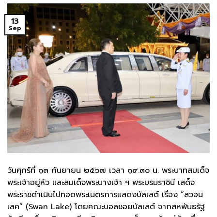
13
Sep
วันศุกร์ที่ ๑๓ กันยายน ๒๕๖๗ เวลา ๑๙.๓๐ น. พระบาทสมเด็จ
พระเจ้าอยู่หัว และสมเด็จพระนางเจ้า ฯ พระบรมราชินี เสด็จ
พระราชดำเนินไปทอดพระเนตรการแสดงบัลเลต์ เรื่อง “สวอน
เลค” (Swan Lake) โดยคณะบอลชอยบัลเลต์ จากสหพันธรัฐ