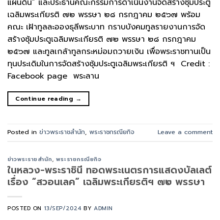
แผ่นดิน” และประธานคณะกรรมการดำเนินงานจัดสร้างซุ้มประตู
เฉลิมพระเกียรติ ๗๒ พรรษา ๒๘ กรกฎาคม ๒๕๖๗ พร้อม
คณะ เฝ้าทูลละอองธุลีพระบาท กราบบังคมทูลรายงานการจัด
สร้างซุ้มประตูเฉลิมพระเกียรติ ๗๒ พรรษา ๒๘ กรกฎาคม
๒๕๖๗ และทูลเกล้าทูลกระหม่อมถวายเงิน เพื่อพระราชทานเป็น
ทุนประเดิมในการจัดสร้างซุ้มประตูเฉลิมพระเกียรติ ฯ Credit :
Facebook page พระลาน
Continue reading
→
Posted in
ข่าวพระราชสำนัก
,
พระราชกรณียกิจ
Leave a comment
ข่าวพระราชสำนัก
,
พระราชกรณียกิจ
ในหลวง-พระราชินี ทอดพระเนตรการแสดงบัลเลต์
เรื่อง “สวอนเลค” เฉลิมพระเกียรติฯ ๗๒ พรรษา
POSTED ON
13/SEP/2024
BY
ADMIN