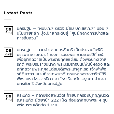
Latest Posts
นครปฐม – “ผบช.ภ.7 ตรวจเยี่ยม บก.สส.ภ.7” มอบ 7
08
Aug
นโยบายหลัก มุ่งเป้ายกระดับสู่ “ศูนย์กลางการข่าวและ
การสืบสวน”
นครปฐม – นายอำเภอนครชัยศรี เป็นประธานในพิธี
08
Aug
บรรพชาสามเณร โครงการบรรพชาสามเณรปีที่ ๒๕
เพื่ออุทิศถวายเป็นพระราชกุศลแด่สมเด็จพระนางเจ้าสิ
ริกิติ์ พระบรมราชินีนาถ พระบรมราชชนนีพันปีหลวง และ
อุทิศถวายพระกุศลแด่สมเด็จพระเจ้าลูกเธอ เจ้าฟ้าพัช
รกิติยาภา นเรนทิราเทพยวดี กรมหลวงราชสาริณีสิริ
พัชร มหาวัชรราชธิดา ณ โรงเรียนภัทรญาณ อำเภอ
นครชัยศรี จังหวัดนครปฐม
สระแก้ว – ทลายรังยาในวัด! ฝ่ายปกครองบุกกุฏิในวัด
08
Aug
จ.สระแก้ว ยึดยาบ้า 222 เม็ด ก่อนลาสิกขาพระ 4 รูป
พร้อมรวบเด็กวัด 1 ราย