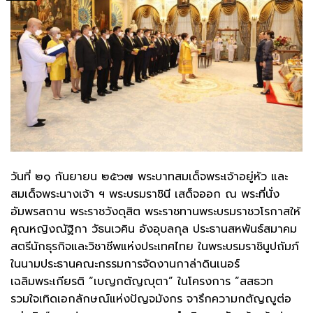
วันที่ ๒๑ กันยายน ๒๕๖๗ พระบาทสมเด็จพระเจ้าอยู่หัว และ
สมเด็จพระนางเจ้า ฯ พระบรมราชินี เสด็จออก ณ พระที่นั่ง
อัมพรสถาน พระราชวังดุสิต พระราชทานพระบรมราชวโรกาสให้
คุณหญิงณัฐิกา วัธนเวคิน อังอุบลกุล ประธานสหพันธ์สมาคม
สตรีนักธุรกิจและวิชาชีพแห่งประเทศไทย ในพระบรมราชินูปถัมภ์
ในนามประธานคณะกรรมการจัดงานกาล่าดินเนอร์
เฉลิมพระเกียรติ “เบญกตัญญุตา” ในโครงการ “สสธวท
รวมใจเทิดเอกลักษณ์แห่งปัญจมังกร จารึกความกตัญญูต่อ