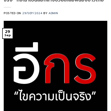
POSTED ON
29/SEP/2024
BY
ADMIN
29
Sep