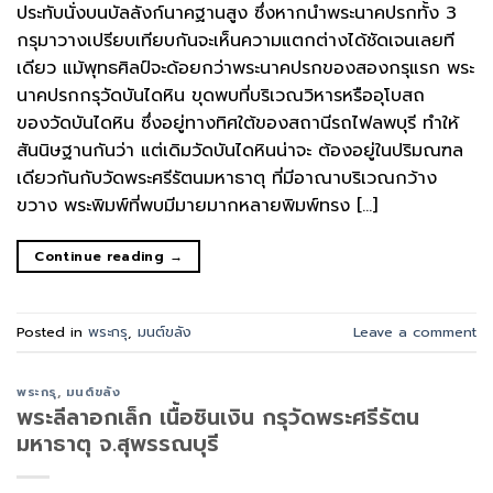
ประทับนั่งบนบัลลังก์นาคฐานสูง ซึ่งหากนำพระนาคปรกทั้ง 3
กรุมาวางเปรียบเทียบกันจะเห็นความแตกต่างได้ชัดเจนเลยที
เดียว แม้พุทธศิลป์จะด้อยกว่าพระนาคปรกของสองกรุแรก พระ
นาคปรกกรุวัดบันไดหิน ขุดพบที่บริเวณวิหารหรืออุโบสถ
ของวัดบันไดหิน ซึ่งอยู่ทางทิศใต้ของสถานีรถไฟลพบุรี ทำให้
สันนิษฐานกันว่า แต่เดิมวัดบันไดหินน่าจะ ต้องอยู่ในปริมณฑล
เดียวกันกับวัดพระศรีรัตนมหาธาตุ ที่มีอาณาบริเวณกว้าง
ขวาง พระพิมพ์ที่พบมีมายมากหลายพิมพ์ทรง […]
Continue reading
→
Posted in
พระกรุ
,
มนต์ขลัง
Leave a comment
พระกรุ
,
มนต์ขลัง
พระลีลาอกเล็ก เนื้อชินเงิน กรุวัดพระศรีรัตน
มหาธาตุ จ.สุพรรณบุรี