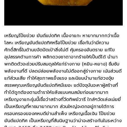
เหรียญโป๊ยข่วย ยันต์แปดทิศ เนื้องาแกะ หายากมากกว่าเนื้อ
โลหะ เหรียญยันต์แปดทิศหรือโป๊ยข่วย เชื่อกันว่ามีความ
ศักดิ์สิทธิ์ในด้านขจัดปัดเป่าสิ่งไม่ดี คุ้มครองอันตราย แก้ไข
อุปสรรคด้านการค้า พลิกดวงชาตาจากร้ายให้เป็นดีได้ นำมา
พกติดตัวจะช่วยปรับสมดุลให้แก่ร่างกาย (หยิน-หยาง) ซึมซับ
พลังงานที่ดี ปลดปล่อยพลังงานไม่ดีออกสู่ร่างกาย เน้นส่วนดี
แก้ส่วนเสีย ทำให้สุขภาพแข็งแรง และนิยมนำมาแก้ฮวงจุ้ย
สรรพคุณเหรียญยันต์แปดทิศมีเยอะ แต่ปัจจุบันจะหาผู้สร้างที่
ทำได้ถูกต้องตามตำราให้ขลังแบบคนสมัยก่อนยากมาก
เหรียญงาแกะรุ่นนี้เชื่อว่าสร้างที่วัดทิพย์วารี ใกล้ๆวัดเล่งเน่ยยี่
เป็นเหรียญที่หาชมายากมาก ส่วนใหญ่จะตกอยู่ภายใต้การ
ครอบครองของคหบดีย่านสำเพ็ง เหรียญเนื้อเงิน โป๊ยข่วย
ยันต์แปดทิศ เป็นเหรียญที่สันนิษฐานว่าน่าจะสร้างกันในระหว่าง