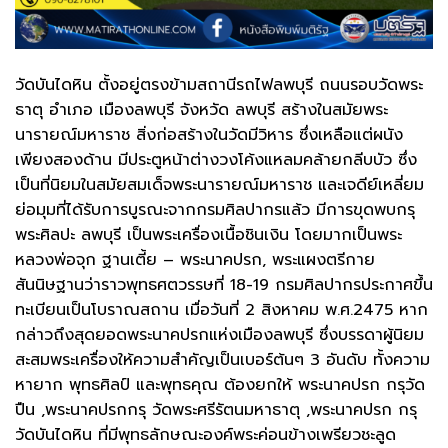
วัดบันไดหิน ตั้งอยู่ตรงข้ามสถานีรถไฟลพบุรี ถนนรอบวัดพระ
ธาตุ อำเภอ เมืองลพบุรี จังหวัด ลพบุรี สร้างในสมัยพระ
นารายณ์มหาราช สิ่งก่อสร้างในวัดมีวิหาร ซึ่งเหลือแต่ผนัง
เพียงสองด้าน มีประตูหน้าต่างวงโค้งแหลมคล้ายกลีบบัว ซึ่ง
เป็นที่นิยมในสมัยสมเด็จพระนารายณ์มหาราช และเจดีย์เหลี่ยม
ย่อมุมที่ได้รับการบูรณะจากกรมศิลปากรแล้ว มีการขุดพบกรุ
พระศิลปะ ลพบุรี เป็นพระเครื่องเนื้อชินเงิน โดยมากเป็นพระ
หลวงพ่อจุก ฐานเตี้ย – พระนาคปรก, พระแผงตรีกาย
สันนิษฐานว่าราวพุทธศตวรรษที่ 18-19 กรมศิลปากรประกาศขึ้น
ทะเบียนเป็นโบราณสถาน เมื่อวันที่ 2 สิงหาคม พ.ศ.2475 หาก
กล่าวถึงสุดยอดพระนาคปรกแห่งเมืองลพบุรี ซึ่งบรรดาผู้นิยม
สะสมพระเครื่องให้ความสำคัญเป็นเบอร์ต้นๆ 3 อันดับ ทั้งความ
หายาก พุทธศิลป์ และพุทธคุณ ต้องยกให้ พระนาคปรก กรุวัด
ปืน ,พระนาคปรกกรุ วัดพระศรีรัตนมหาธาตุ ,พระนาคปรก กรุ
วัดบันไดหิน ที่มีพุทธลักษณะองค์พระค่อนข้างเพรียวชะลูด