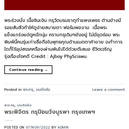
พระร่วงนั่ง เนื้อชินเงิน กรุวัดบรมธาตุกำแพงเพชร ด้านข้างมี
รอยสับสิ่วทำให้ดูง่ายสบายตา ฟอร์มพองาม เนื้อพระ
แข็งแกร่งแต่ดูหนึกนุ่ม คราบกรุเดิมๆยังอยู่ ไม่มีอุดซ่อม พระ
พิมพ์นี้คนรุ่นเก่าเชื่อถือในพุทธคุณด้านเมตตาค้าขาย จะทำการ
ใดก็ไร้อุปสรรคหรือจะผ่านพ้นไปได้ด้วยดีเสมอ ชีวิตเจริญ
รุ่งเรืองโชคดี Credit : Ajboy PhySciswu
Continue reading
→
Posted in
พระกรุ
,
มนต์ขลัง
Leave a comment
พระกรุ
,
มนต์ขลัง
พระพิจิตร กรุป้อมวังบูรพา กรุงเทพฯ
POSTED ON
07/NOV/2022
BY
ADMIN