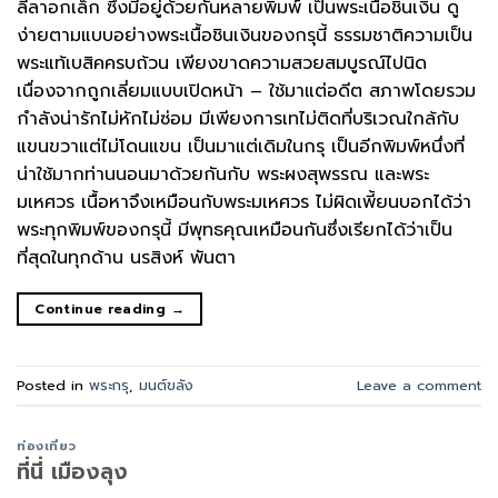
ลีลาอกเล็ก ซึ่งมีอยู่ด้วยกันหลายพิมพ์ เป็นพระเนื้อชินเงิน ดู
ง่ายตามแบบอย่างพระเนื้อชินเงินของกรุนี้ ธรรมชาติความเป็น
พระแท้เบสิคครบถ้วน เพียงขาดความสวยสมบูรณ์ไปนิด
เนื่องจากถูกเลี่ยมแบบเปิดหน้า – ใช้มาแต่อดีต สภาพโดยรวม
กำลังน่ารักไม่หักไม่ซ่อม มีเพียงการเทไม่ติดที่บริเวณใกล้กับ
แขนขวาแต่ไม่โดนแขน เป็นมาแต่เดิมในกรุ เป็นอีกพิมพ์หนึ่งที่
น่าใช้มากท่านนอนมาด้วยกันกับ พระผงสุพรรณ และพระ
มเหศวร เนื้อหาจึงเหมือนกับพระมเหศวร ไม่ผิดเพี้ยนบอกได้ว่า
พระทุกพิมพ์ของกรุนี้ มีพุทธคุณเหมือนกันซึ่งเรียกได้ว่าเป็น
ที่สุดในทุกด้าน นรสิงห์ พันตา
Continue reading
→
Posted in
พระกรุ
,
มนต์ขลัง
Leave a comment
ท่องเที่ยว
ที่นี่ เมืองลุง