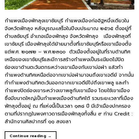
กำแพงเมืองพัทลุงเขาชัยบุรี กำแพงเมืองก่ออิฐหนึ่งเดียวใน
จังหวัดพัทลุง หลังบูรณะเสร็จในปีงบประมาณ ๒๕๖๕ ตั้งอยู่ที่
ตำบลชัยบุรี อำเภอเมืองพัทลุง จังหวัดพัทลุง เมืองพัทลุงที่
เขาชัยบุรี เมืองพัทลุงได้ย้ายมาตั้งที่เขาชัยบุรีหรือเขาเมืองตั้ง
แต่พ.ศ. ๒๑๗๒ – พ.ศ.๒๓๑๐ ตัวเมืองตั้งอยู่ในที่ราบด้านทิศ
เหนือของเขาชัยบุรีและมีการสร้างกำแพงเป็นระเนียดไม้ปิด
ช่องเขาด้านตะวันตกระหว่างเขาเมืองกับเขาบ่อฬา แล้วทำ
กำแพงด้านทิศเหนือต่อจากเขาบ่อฬามาจนถึงเขาเจดีย์ จากนั้น
ทำกำแพงด้านทิศตะวันออกจากเขาเจดีย์ไปถึงเขาพลู และทำ
กำแพงปิดช่องเขาระหว่างเขาพลูกับเขาเมือง โดยใช้เขาเมือง
ซึ่งมีขนาดใหญ่เป็นกำแพงเมืองด้านทิศใต้ รวมระยะเวลาที่เมือง
พัทลุงตั้งอยู่ ณ ที่แห่งนี้เป็นเวลา ๑๓๘ ปี มีเจ้าเมืองปกครอง
ตามที่ปรากฏในพงศาวดารเมืองพัทลุงทั้งสิ้น ๙ ท่าน Credit :
สำนักงานศิลปากรที่ ๑๑ สงขลา
Continue reading
→