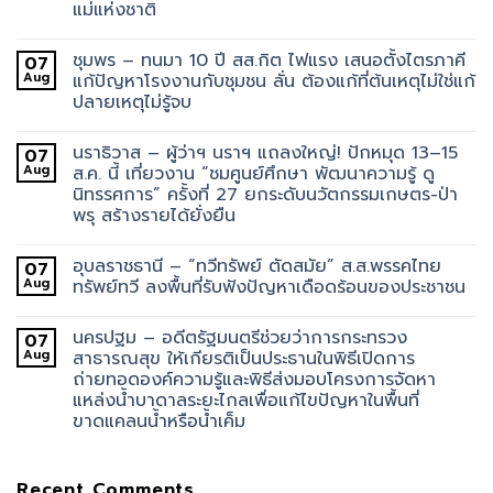
แม่แห่งชาติ
ชุมพร – ทนมา 10 ปี สส.กิต ไฟแรง เสนอตั้งไตรภาคี
07
Aug
แก้ปัญหาโรงงานกับชุมชน ลั่น ต้องแก้ที่ต้นเหตุไม่ใช่แก้
ปลายเหตุไม่รู้จบ
นราธิวาส – ผู้ว่าฯ นราฯ แถลงใหญ่! ปักหมุด 13–15
07
Aug
ส.ค. นี้ เที่ยวงาน “ชมศูนย์ศึกษา พัฒนาความรู้ ดู
นิทรรศการ” ครั้งที่ 27 ยกระดับนวัตกรรมเกษตร-ป่า
พรุ สร้างรายได้ยั่งยืน
อุบลราชธานี – “ทวีทรัพย์ ตัดสมัย” ส.ส.พรรคไทย
07
Aug
ทรัพย์ทวี ลงพื้นที่รับฟังปัญหาเดือดร้อนของประชาชน
นครปฐม – อดีตรัฐมนตรีช่วยว่าการกระทรวง
07
Aug
สาธารณสุข ให้เกียรติเป็นประธานในพิธีเปิดการ
ถ่ายทอดองค์ความรู้และพิธีส่งมอบโครงการจัดหา
แหล่งน้ำบาดาลระยะไกลเพื่อแก้ไขปัญหาในพื้นที่
ขาดแคลนน้ำหรือน้ำเค็ม
Recent Comments