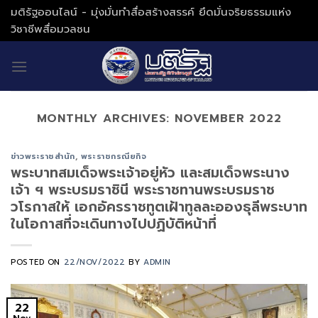
Skip
มติรัฐออนไลน์ - มุ่งมั่นทำสื่อสร้างสรรค์ ยึดมั่นจริยธรรมแห่ง
to
วิชาชีพสื่อมวลชน
content
MONTHLY ARCHIVES:
NOVEMBER 2022
ข่าวพระราชสำนัก
,
พระราชกรณียกิจ
พระบาทสมเด็จพระเจ้าอยู่หัว และสมเด็จพระนาง
เจ้า ฯ พระบรมราชินี พระราชทานพระบรมราช
วโรกาสให้ เอกอัครราชทูตเฝ้าทูลละอองธุลีพระบาท
ในโอกาสที่จะเดินทางไปปฏิบัติหน้าที่
POSTED ON
22/NOV/2022
BY
ADMIN
22
Nov