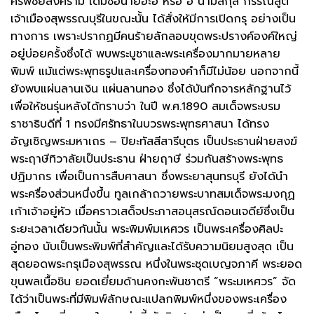
ศรีพิชัยสงคราม เดิมชื่อนายฮะอี้ หรือ อี้ นามสกุล กรรณสูต
เจ้าเมืองสุพรรณบุรีในขณะนั้น ได้สั่งให้มีการเปิดกรุ อย่างเป็น
ทางการ เพราะปรากฏมีคนร้ายลักลอบขุดพระปรางค์องค์ใหญ่
อยู่บ่อยครั้งซึ่งได้ พบพระบูชาและพระเครื่องมากมายหลาย
พิมพ์ แม้แต่พระพุทธรูปและเครื่องทองคำก็มีไม่น้อย นอกจากนี้
ยังพบแผ่นลานเงิน แผ่นลานทอง ซึ่งได้บันทึกจารหลักฐานไว้
เพื่อให้ชนรุ่นหลังได้ทราบว่า ในปี พ.ศ.1890 สมเด็จพระบรม
ราชาธิบดีที่ 1 ทรงมีศรัทธาในบวรพระพุทธศาสนา ได้ทรง
อัญเชิญพระมหาเถร – ปิยะทัสสีสารีบุตร เป็นประธานฝ่ายสงฆ์
พระฤาษีทิวาลัยเป็นประธาน ฝ่ายฤาษี ร่วมกันสร้างพระพุทธ
ปฏิมากร เพื่อเป็นการสืบศาสนา ซึ่งพระยาสุนทรบุรี ยังได้นำ
พระครื่องส่วนหนึ่งขึ้น ทูลเกล้าถวายพระบาทสมเด็จพระมงกุฏ
เก้าเจ้าอยู่หัว เมื่อคราวเสด็จประภาสอนุสรณ์ดอนเจดีย์ซึ่งเป็น
ระยะเวลาเดียวกันนั้น พระพิมพ์มเหศวร เป็นพระเครื่องศิลปะ
อู่ทอง นับเป็นพระพิมพ์ที่สำคัญและได้รับความนิยมสูงสุด เป็น
สุดยอดพระกรุเมืองสุพรรณ หนึ่งในพระชุดเบญจภาคี พระยอด
ขุนพลเนื้อชิน ยอดเยี่ยมด้านคงกะพันชาตรี “พระมเหศวร” จัด
ได้ว่าเป็นพระที่มีพิมพ์ลักษณะแปลกพิมพ์หนึ่งของพระเครื่อง