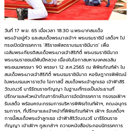
วันที่ 17 พ.ย. 65 เมื่อเวลา 18.30 น.พระบาทสมเด็จ
พระเจ้าอยู่หัว และสมเด็จพระนางเจ้าฯ พระบรมราชินี เสด็จฯ ไป
ทรงเปิดนิทรรศการ ‘สิริราชพัสตราบรมราชินีนาถ’ เพื่อ
เฉลิมพระเกียรติสมเด็จพระนางเจ้าสิริกิติ์ พระบรมราชินีนาถ
พระบรมราชชนนีพันปีหลวง เนื่องในโอกาสมหามงคลเฉลิม
พระชนมพรรษา 90 พรรษา 12 ส.ค.2565 ณ พิพิธภัณฑ์ผ้า ใน
สมเด็จพระนางเจ้าสิริกิติ์ พระบรมราชินีนาถ หอรัษฎากรพิพัฒน์
ในพระบรมมหาราชวัง โอกาสนี้ สมเด็จพระเจ้าลูกเธอ เจ้าฟ้าสิริ
วัณณวรี นารีรัตนราชกัญญา ในฐานะที่ทรงเป็นประธานที่
ปรึกษาและหัวหน้าภัณฑารักษ์ในการจัดนิทรรศการ ทรงรอเฝ้าฯ
รับเสด็จ พร้อมคณะกรรมการบริหารพิพิธภัณฑ์ผ้าฯ, คณะอนุกร
รมการฯ, ที่ปรึกษาและเจ้าหน้าที่พิพิธภัณฑ์ผ้าฯ เฝ้าฯ รับเสด็จฯ
การนี้สมเด็จพระเจ้าลูกเธอ เจ้าฟ้าสิริวัณณวรี นารีรัตนราช
กัญญา เข้าเฝ้าฯ ทูลเกล้าฯ ถวายหนังสือประกอบนิทรรศการ