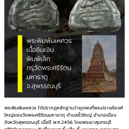
พระพิมพ์มเหศวร ได้ปรากฏหลักฐานว่าขุดพบที่พระปรางค์องค์
ใหญ่ของวัดพระศรีรัตนมหาธาตุ ตำบลรั้วใหญ่ อำเภอเมือง
จังหวัดสุพรรณบุรี เมื่อปี พ.ศ.2456 โดยพระยาสุนทรบุรี