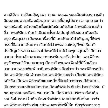
พระพิจิตร กรุป้อมวังบูรพา กทม. พบเจอหมุนเวียนในวงการนัก
นิยมสะสมพระเครื่องน้อยมากเพราะขึ้นกรุไม่มาก อายุความเก่า
หลายร้อยปี สร้างสมัยตั้งแต่ต้นรัตนะโกสินทร์ พระมีขนาดเล็ก
จิ๋ว พระพิจิตร ถือกำเนิดมาตั้งแต่สมัยสุโขทัยจนมาถึงสมัย
กรุงศรีอยุธยา เป็นพระเครื่องที่มีเอกลักษณ์สำคัญอยู่ที่พิมพ์
ทรงที่มีขนาดเล็กมาก เรียกได้ว่าพระส่วนใหญ่ที่พบเห็น ถ้า
บังเอิญทำหล่นอาจจะหาไม่พบก็ได้ แต่ด้านพุทธคุณล้ำเลิศเอา
มากๆ ทั้งแคล้วคลาดและคงกระพันชาตรีฉมังนัก พระพิจิตร
กรุวัดพระศรีรัตนมหาธาตุ มีการค้นพบพระพิมพ์ที่มีชื่อเสียง
มากมายหลายพิมพ์ อาทิ พระพิจิตรเม็ดข้าวเม่า พระพิจิตรหน้า
วัง พระพิจิตรพิมพ์นาคปรก พระพิจิตรผงดำ เป็นต้น พระพิจิตร
หน้าวัง เป็นพระพิจิตรอีกแบบหนึ่งที่นิยมในวงการ มีลักษณะ
เป็นทรงสามเหลี่ยมป่องข้าง มีองค์พระประทับนั่งปางมารวิชัย มี
ขอบสูงรอบองค์พระ พบมากเป็นเนื้อชินเงิน บริเวณที่พบคือ
รอบวังโบราณ ในตัวเมืองเก่าพิจิตร เลยเรียกกันต่อๆ มาว่า
พระพิจิตรหน้าวัง ต่อมายังพบพระพิมพ์นี้อีก ที่กรุวัดมหาธาตุ