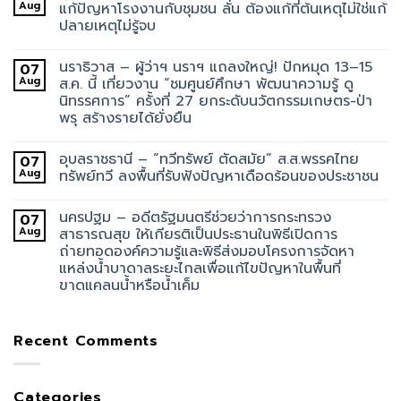
Aug
แก้ปัญหาโรงงานกับชุมชน ลั่น ต้องแก้ที่ต้นเหตุไม่ใช่แก้
ปลายเหตุไม่รู้จบ
นราธิวาส – ผู้ว่าฯ นราฯ แถลงใหญ่! ปักหมุด 13–15
07
Aug
ส.ค. นี้ เที่ยวงาน “ชมศูนย์ศึกษา พัฒนาความรู้ ดู
นิทรรศการ” ครั้งที่ 27 ยกระดับนวัตกรรมเกษตร-ป่า
พรุ สร้างรายได้ยั่งยืน
อุบลราชธานี – “ทวีทรัพย์ ตัดสมัย” ส.ส.พรรคไทย
07
Aug
ทรัพย์ทวี ลงพื้นที่รับฟังปัญหาเดือดร้อนของประชาชน
นครปฐม – อดีตรัฐมนตรีช่วยว่าการกระทรวง
07
Aug
สาธารณสุข ให้เกียรติเป็นประธานในพิธีเปิดการ
ถ่ายทอดองค์ความรู้และพิธีส่งมอบโครงการจัดหา
แหล่งน้ำบาดาลระยะไกลเพื่อแก้ไขปัญหาในพื้นที่
ขาดแคลนน้ำหรือน้ำเค็ม
Recent Comments
Categories