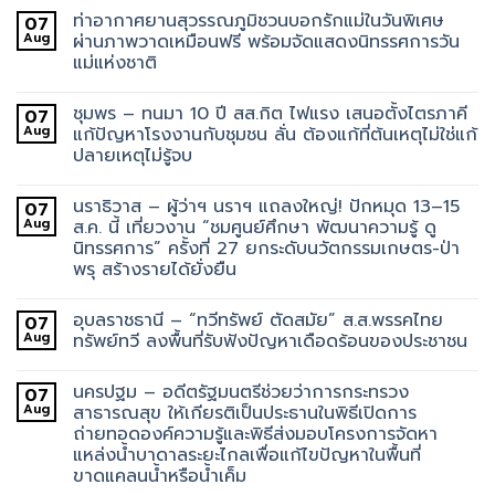
ท่าอากาศยานสุวรรณภูมิชวนบอกรักแม่ในวันพิเศษ
07
Aug
ผ่านภาพวาดเหมือนฟรี พร้อมจัดแสดงนิทรรศการวัน
แม่แห่งชาติ
ชุมพร – ทนมา 10 ปี สส.กิต ไฟแรง เสนอตั้งไตรภาคี
07
Aug
แก้ปัญหาโรงงานกับชุมชน ลั่น ต้องแก้ที่ต้นเหตุไม่ใช่แก้
ปลายเหตุไม่รู้จบ
นราธิวาส – ผู้ว่าฯ นราฯ แถลงใหญ่! ปักหมุด 13–15
07
Aug
ส.ค. นี้ เที่ยวงาน “ชมศูนย์ศึกษา พัฒนาความรู้ ดู
นิทรรศการ” ครั้งที่ 27 ยกระดับนวัตกรรมเกษตร-ป่า
พรุ สร้างรายได้ยั่งยืน
อุบลราชธานี – “ทวีทรัพย์ ตัดสมัย” ส.ส.พรรคไทย
07
Aug
ทรัพย์ทวี ลงพื้นที่รับฟังปัญหาเดือดร้อนของประชาชน
นครปฐม – อดีตรัฐมนตรีช่วยว่าการกระทรวง
07
Aug
สาธารณสุข ให้เกียรติเป็นประธานในพิธีเปิดการ
ถ่ายทอดองค์ความรู้และพิธีส่งมอบโครงการจัดหา
แหล่งน้ำบาดาลระยะไกลเพื่อแก้ไขปัญหาในพื้นที่
ขาดแคลนน้ำหรือน้ำเค็ม