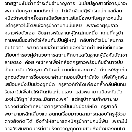
วิทยฐานะไม่ต่ำกว่าระดับชำนาญการ มีเมียมีลูกสาวที่อายุน่าจะ
พอ ๆกับครูสาวคนดังกล่าว ได้เกิดจิตปฏิพัทธ์เสน่หาเสมือน
หนึ่งว่าพบรักครั้งแรกเมื่อวัยแรกแย้มเมื่อพบกับครูสาวคนนั้น
แต่ครูสาวไม่ได้สนใจครูบ้ากามคนนั้นเลย เพราะอายุรุ่นราว
คราวพ่อตัวเอง จึงเคารพในฐานะผู้ใหญ่คนหนึ่ง แทนที่ครูบ้า
กามคนนั้นจะทำตัวให้สมกับเป็นผู้ใหญ่ กลับทำตัวเป็น”สมภาร
กินไก่วัด” พยายามใช้อำนาจที่ตนเองมีจากตำแหน่งที่แทบจะ
เทียบเท่ารองผู้อำนวยการสถานศึกษาและในฐานะผู้บังคับบัญชา
สายตรง ค่อย ๆเข้าหาเพื่อใกล้ชิดครูสาวพร้อมกับอำนาจบีบ
คั้นทางอ้อมให้ครูสาว”ต้องทำตามที่ตนเองการ” มีการใช้ลูกล่อ
ลูกชนด้วยการซื้อของมาค่ามากมอบเป็นกำนัลใจ เพื่อให้ผูกพัน
เสมือนหนึ่งเป็นบ่วงผูกมัด ครูสาวก็ทำได้เพียงกล้ำกลืนฝืนทน
รับเอาไว้เพื่อไม่ให้เกิดภัยแก่ตนเอง แล้วพยายามป้องกันตัว
เองไม่ให้ถูก”ล่วงละเมิดทางเพศ” แต่ครูบ้ากามก็พยายาม
อย่างยิ่งที่จะ”เคลม”เอาครูสาวเป็นเมียน้อยให้ได้ ครูสาวก็
พยายามหลีกเลี่ยงและอดทนเรื่อยมาจนสามารถสอบ”ครูผู้ช่วย
ต่างสังกัด”ได้ จึงทำให้สามารถหนีครูบ้ากามคนนี้พ้น เพราะไม่
อาจใช้เส้นสายบารมีตามรังควาญคุกคามข้ามสังกัดของตนได้