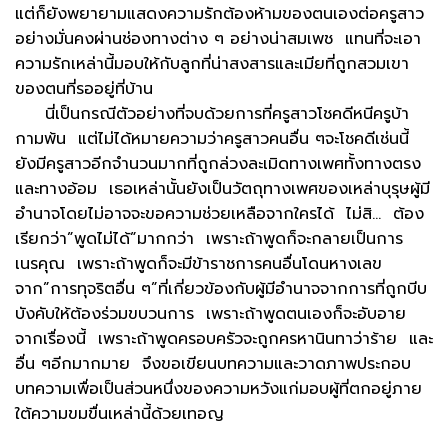
แต่ก็ยังพยายามแสดงความรักต้องห้ามของตนเองต่อครูสาว
อย่างมั่นคงผ่านช่องทางต่าง ๆ อย่างน่าสมเพช แทนที่จะเอา
ความรักเหล่านี้มอบให้กับลูกที่น่าสงสารและเมียที่ถูกสวมเขา
ของตนที่รออยู่ที่บ้าน
นี่เป็นกรณีตัวอย่างที่จบด้วยการที่ครูสาวโชคดีหนีครูบ้า
กามพ้น แต่ไม่ได้หมายความว่าครูสาวคนอื่น ๆจะโชคดีเช่นนี้
ยังมีครูสาวอีกจำนวนมากที่ถูกล่วงละเมิดทางเพศทั้งทางตรง
และทางอ้อม เธอเหล่านั้นยังเป็นวัตถุทางเพศของเหล่าบุรุษผู้มี
อำนาจโดยไม่อาจจะขอความช่วยเหลือจากใครได้ ไม่สิ… ต้อง
เรียกว่า”พูดไม่ได้”มากกว่า เพราะถ้าพูดก็จะกลายเป็นการ
เนรคุณ เพราะถ้าพูดก็จะมีข้าราชการคนอื่นโดนหางเลข
จาก”การทุจริตอื่น ๆ”ที่เกี่ยวข้องกับผู้มีอำนาจจากการที่ถูกบีบ
บังคับให้ต้องร่วมขบวนการ เพราะถ้าพูดตนเองก็จะอับอาย
จากเรื่องนี้ เพราะถ้าพูดครอบครัวจะถูกครหานินทาว่าร้าย และ
อื่น ๆอีกมากมาย จึงขอเขียนบทความและวาดภาพประกอบ
บทความเพื่อเป็นส่วนหนึ่งของความหวังแก่มอบผู้ที่ตกอยู่ภาย
ใต้ความขมขื่นเหล่านี้ด้วยเทอญ