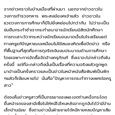
จากข่าวคราวในบ้านเมืองที่ผ่านมา นอกจากข่าวฉาวใน
วงการตำรวจทหาร พระสงฆ์องคเจ้าแล้ว ข่าวฉาวใน
แวดวงการการศึกษาก็มีไม่ยิ่งหย่อนไปกว่ากัน ไม่ว่าจะเป็น
ข่มขืนกระทำชำเรากระทำอนาจารนักเรียนนิสิตนักศึกษา
การทะเลาะวิวาทระหว่างนักเรียนจนบาดเจ็บในโรงเรียนแต่
ทางครูแก้ปัญหาแบบเหมือนไม่ใช้สมองคิดเพื่อปิดข่าว หรือ
ที่พื้นฐานที่สุดคือการทุจริตเงินงบประมาณด้านการศึกษา
โดยเฉพาะการจัดซื้อจัดจ้างครุภัณฑ์ ซึ่งเราจะไม่กล่าวถึงใน
ครั้งนี้ แต่ที่จะกล่าวถึงนั้นเป็นเรื่องที่ความจริงแล้วถูกพูด
มาบ้างเป็นครั้งคราวและเป็นข่าวในหน้าหนังสือพิมพ์เป็นพัก
ๆแล้วก็เงียบหายไป นั่นคือ”ปัญหาการกระทำทางเพศต่อครู
สาว”
ดังจะเห็นข่าวครูสาวที่เป็นภรรยาของผอ.เขตท่านหนึ่งกระโดด
ขึ้นหน้ารถของสามีเพื่อไม่ให้หนีไปไหนหลังจากถูกจับได้ว่ามีบ้าน
เล็กบ้านน้อย ซึ่งตามข่าวนั้นฝ่ายชายได้หนีหายหลบปัญหาเสีย