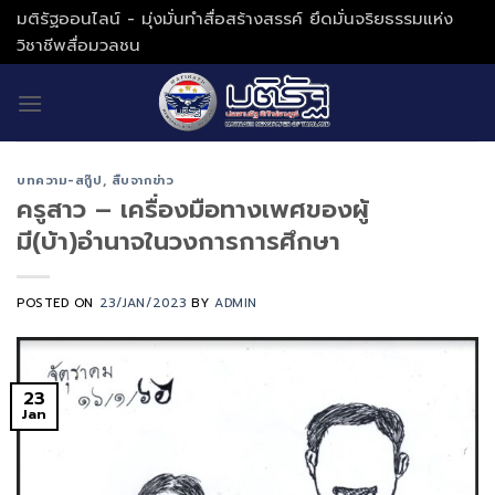
Skip
มติรัฐออนไลน์ - มุ่งมั่นทำสื่อสร้างสรรค์ ยึดมั่นจริยธรรมแห่ง
to
วิชาชีพสื่อมวลชน
content
บทความ-สกู๊ป
,
สืบจากข่าว
ครูสาว – เครื่องมือทางเพศของผู้
มี(บ้า)อำนาจในวงการการศึกษา
POSTED ON
23/JAN/2023
BY
ADMIN
23
Jan