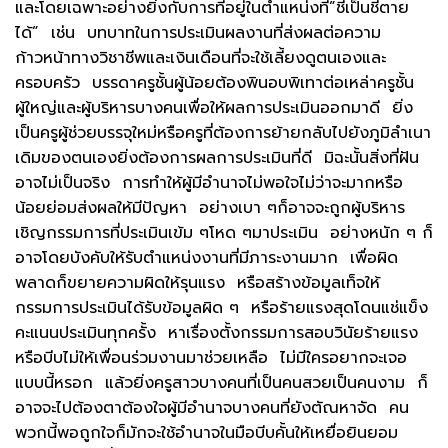
และโดยเฉพาะอย่างยิ่งกับการที่อยู่ในตำแหน่งที่”ชี้เป็นชี้ตาย
ได้” เช่น บทบาทในการประเมินผลงานที่ส่งผลต่อความ
ก้าวหน้าทางวิชาชีพและเงินเดือนที่จะใช้เลี้ยงดูตนเองและ
ครอบครัว บรรดาครูชั้นผู้น้อยต้องพินอบพิเทาต่อเหล่าครูชั้น
ผู้ใหญ่และผู้บริหารบางคนเพื่อให้ผลการประเมินออกมาดี ยิ่ง
เป็นครูผู้ช่วยบรรจุใหม่หรือครูที่ต้องการย้ายกลับไปยังภูมิลำเนา
เดิมของตนเองยิ่งต้องการผลการประเมินที่ดี มิฉะนั้นสิ่งที่ฝัน
อาจไม่เป็นจริง การทำให้ผู้มีอำนาจไม่พอใจไม่ว่าจะมากหรือ
น้อยย่อมส่งผลให้มีปัญหา อย่างเบา ๆก็อาจจะถูกผู้บริหาร
เชิญกรรมการที่ประเมินเข้ม ๆโหด ๆมาประเมิน อย่างหนัก ๆ ก็
อาจโดยบังคับให้รับตำแหน่งงานที่มีภาระงานมาก เพื่อผิด
พลาดก็ขยายความผิดให้รุนแรง หรือสร้างข้อมูลเท็จให้
กรรมการประเมินได้รับข้อมูลผิด ๆ หรือร้ายแรงสุดโดนแช่แข็ง
คะแนนประเมินทุกครั้ง หาเรื่องตั้งกรรมการสอบวินัยร้ายแรง
หรือบีบไม่ให้เพื่อนร่วมงานมาช่วยเหลือ ไม่มีใครอยากจะเจอ
แบบนี้หรอก แล้วยิ่งครูสาวบางคนที่เป็นคนสวยเป็นคนงาม ก็
อาจจะไปต้องตาต้องใจผู้มีอำนาจบางคนที่ยังตัณหาจัด คน
พวกนี้พอถูกใจก็มักจะใช้อำนาจในมือบีบคั้นให้เหยื่อยินยอม