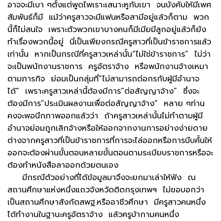
อาจจะมีเบา ๆตั้งแต่พูดไพเราะเสนาะหูกับเขา จนบังคับให้มีเพศ
สัมพันธ์ก็มี แม้ว่าครูสาวจะมีแฟนหรือสามีอยู่แล้วก็ตาม พวก
นี้ก็ไม่สนใจ เพราะตัวพวกเขาบางคนก็มีเมียมีลูกอยู่แล้วก็ยัง
ทำเรื่องพวกนี้อยู่ นี่เป็นเพียงกรณีครูสาวที่เป็นข้าราชการแล้ว
เท่านั้น หากเป็นกรณีที่ครูสาวเหล่านั้น”ไม่ใช่ข้าราชการ” ไม่ว่า
จะเป็นพนักงานราชการ ครูอัตราจ้าง หรือพนักงานจ้างเหมา
ตามภารกิจ ย่อมเป็นกลุ่มที่”ไม่สามารถต่อกรกับผู้มีอำนาจ
ได้” เพราะครูสาวเหล่านี้ต้องมีการ”ต่อสัญญาจ้าง” ซึ่งจะ
ต้องมีการ”ประเมินผลงานเพื่อต่อสัญญาจ้าง” หลาย ๆท่าน
คงจะพอนึกภาพออกแล้วว่า ถ้าครูสาวเหล่านั้นไม่ทำตามผู้มี
อำนาจย่อมถูกเลิกจ้างหรือให้ออกจากงานการอย่างง่ายดาย
ต่างจากครูสาวที่เป็นข้าราชการที่การจะไล่ออกหรือการบีบคั้นให้
ออกจะต้องผ่านขั้นตอนหลายขั้นตอนตามระเบียบราชการหรือจะ
ต้องทำหนังสือลาออกด้วยตนเอง
มีกรณีตัวอย่างที่ได้ข้อมูลมาจึงจะยกมาเล่าให้ฟัง ณ
สถานศึกษาแห่งหนึ่งแถวจังหวัดติดกรุงเทพฯ ไม่ขอบอกว่า
เป็นสถานศึกษาสังกัดสพฐ.หรืออาชีวศึกษา มีครูสาวคนหนึ่ง
ได้ทำงานในฐานะครูอัตราจ้าง แล้วครูบ้ากามคนหนึ่ง