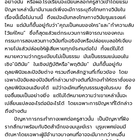
อย่างนั้น หรือผอ.โรงเรียนจะเนียนหลอกครูสาวเข้าโดยแรม
ปัญหาเหล่านี้มามีนานแต่เพิ่งจะมีการระบุถึงโทษทางวินัยใน
เรื่องนี้เมื่อไม่นานนี้ ถึงแม้จะมีบทลงโทษทางวินัยรุนแรงแค่
ไหน แต่มันก็ขึ้นอยู่กับว่า”คุณเป็นคนของใคร”และ”กำความลับ
ไว้แค่ไหน” ซึ่งก็สุดแล้วแต่กระบวนการพิจารณาของคณะ
กรรมการสอบสวนทางวินัยที่จะจริงจังหรือปล่อยเบลอให้เงียบ
หายไปแล้วปล่อยให้ผู้เสียหายทุกข์ระทมต่อไป ทั้งแต่ไม่ได้
หมายความว่ากฎระเบียบไม่เป็นธรรม มันเป็นธรรมแน่นอนใน
เชิง”นิตินัย” ในเชิงปฏิบัติหรือ”พฤตินัย” มันก็ขึ้นอยู่กับ
ดุลยพินิจและปัจจัยต่าง ๆรวมถึงหลักฐานที่เกี่ยวข้อง โดย
เฉพาะปัจจัยสองปัจจัยที่กล่าวมาข้างต้นที่มักจะทำให้ตราชั่งของ
ดุลยพินิจเอนเอียงได้ แม้ว่าจะมีคนที่คุณธรรมสูงในระบบ ซึ่ง
ขอชื่นชมเป็นอย่างยิ่ง แต่ไม่ได้หมายความว่าเขาเหล่านั้นจะ
เปลี่ยนแปลงอะไรต่อมิอะไรได้ โดยเฉพาะการปัญหาที่ได้กล่าว
ถึงข้างต้น
ปัญหาการกระทำทางเพศต่อครูสาวนั้น เป็นปัญหาที่ฝัง
รากลึกมาพร้อมกับจิตสำนึกของมนุษย์เรา บุรุษเพศย่อมมี
ตัณหาโดยเฉพาะผู้มีอำนาจบางคนที่อาจจะมีมากกว่าคนอื่น