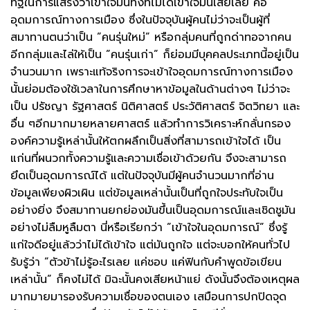
ทิฐิในการแสร้งว่าเข้าใจมันทั้งที่ไม่ได้เข้าใจมันเสียเลย คือ
อุดมการณ์ทางการเมือง ซึ่งในปัจจุบันผู้คนไม่ว่าจะเป็นผู้ที่
สมาทานตนว่าเป็น ”คนรุ่นใหม่” หรือกลุ่มคนที่ถูกด่าทอจากคน
อีกกลุ่มและไล่ให้เป็น ”คนรุ่นเก่า” ก็ย่อมมีบุคคลประเภทนี้อยู่เป็น
จำนวนมาก เพราะแท้จริงการจะเข้าใจอุดมการณ์ทางการเมือง
นั้นย่อมต้องใช้เวลาในการศึกษาหาข้อมูลในด้านต่างๆ ไม่ว่าจะ
เป็น ปรัชญา รัฐศาสตร์ นิติศาสตร์ ประวัติศาสตร์ จิตวิทยา และ
อื่น ๆอีกมากมายหลายศาสตร์ แล้วทำการวิเคราะห์กลั่นกรอง
องค์ความรู้เหล่านั้นให้ตกผลึกเป็นสิ่งที่สามารถเข้าใจได้ เป็น
แก่นที่ผนวกทั้งความรู้และความเชื่อเข้าด้วยกัน จึงจะสามารถ
ยึดเป็นอุดมการณ์ได้ แต่ในปัจจุบันมีผู้คนจำนวนมากที่อ่าน
ข้อมูลเพียงผิวเผิน แต่ข้อมูลเหล่านั้นเป็นที่ถูกใจประทับใจเป็น
อย่างยิ่ง จึงสมาทานยกย่องมันขึ้นเป็นอุดมการณ์และเชิดชูมัน
อย่างไม่ลืมหูลืมตา นี่หรือเรียกว่า ”เข้าใจในอุดมการณ์” ซึ่งรู้
แก่ใจดีอยู่แล้วว่าไม่ได้เข้าใจ แต่มันถูกใจ แต่จะบอกให้คนทั่วไป
รับรู้ว่า ”ตัวข้าไม่รู้อะไรเลย แค่ชอบ แค่ฟินกับคำพูดข้อเขียน
เหล่านั้น” ก็คงไม่ได้ มิฉะนั้นคงเสียหน้าแย่ ดังนั้นจึงต้องเหตุผล
มากมายมารองรับความเชื่อของตนเอง เสมือนการปกปิดจุด