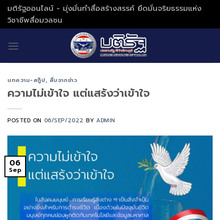
Skip
มติรัฐออนไลน์ - มุ่งมั่นทำสื่อสร้างสรรค์ ยึดมั่นจริยธรรมแห่ง
to
วิชาชีพสื่อมวลชน
content
บทความ-สกู๊ป
,
สืบจากข่าว
ความไม่เข้าใจ แต่แสร้งว่าเข้าใจ
POSTED ON
06/SEP/2022
BY
ADMIN
06
Sep