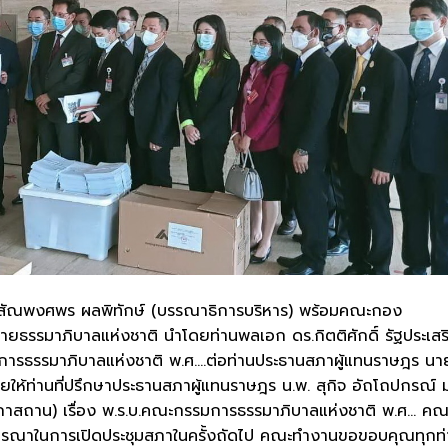
ายสัณพงศพร ผลพิทักษ์ (บรรณาธิการบริหาร) พร้อมคณะกอง
ยธรรมาภิบาลแห่งชาติ นำโดยท่านพลเอก ดร.กิตติศักดิ์ รัฐประเสร
มการธรรมาภิบาลแห่งชาติ พ.ศ….ต่อท่านประธานสภาผู้แทนราษฎร นา
ห้ท่านที่ปรึกษาประธานสภาผู้แทนราษฎร น.พ. สุกิจ อัถโถปกรณ์ 
สถาน) เรื่อง พ.ร.บ.คณะกรรมการธรรมาภิบาลแห่งชาติ พ.ศ… คณะ
จารณาในการเปิดประชุมสภาในครั้งถัดไป คณะทำงานขอขอบคุณทุกท