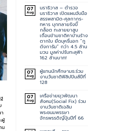
นราธิวาส – ตำรวจ
07
Aug
นราธิวาส เปิดแผนจับมือ
สรรพสามิต-ศุลกากร-
ทหาร บุกทลายรังบิ๊
กล็อต ทะลายยาสูบ
เถื่อนข้ามชาติคาบ้านร้าง
ตากใบ ยึดบุหรี่นอก “กู
ดังการัม” กว่า 4.5 ล้าน
มวน มูลค่าปรับทะลุฟ้า
162 ล้านบาท!
ผู้แทนนักศึกษามธ.ร่วม
07
Aug
งานวันชาติฟิลิปปินส์ปีที่
128
เครือข่ายยุวพัฒนา
07
ิฐ
Aug
สังคม(Social Fix) ร่วม
ย
งานวันชาติเฉลิม
พระชนมพรรษา
มา
จักรพรรดิญี่ปุ่นปีที่ 66
ผู้
่าน