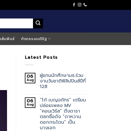
าสัมพันธ์
กิจกรรมมติรัฐ
Latest Posts
ผู้แทนนักศึกษามธ.ร่วม
06
Aug
งานวันชาติฟิลิปปินส์ปีที่
128
“โก้ เบญจภัทร” เตรียม
06
Aug
ปล่อยเพลง MV
“คอนเวิร์ส” ดึงดารา
ตลกชื่อดัง “ตาหวาน
ดอกกระโดน” เป็น
นางเอก