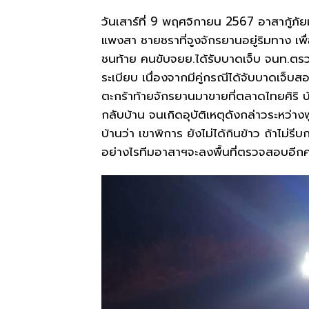
วันเสาร์ที่ 9 พฤศจิกายน 2567 อาสากู้ภัยม
แพงสา ชายชราที่จูงจักรยานอยู่ริมทาง เพื่
ชนท้าย คนขับจยย.ได้รับบาดเจ็บ จนท.ตรว
ระเบียบ เนื่องจากมีคู่กรณีได้จับบาดเจ็บ
ตะกร้าท้ายจักรยานมาขายที่ตลาดไทยศิริ บ้
กลับบ้าน จนเกิดอุบัติเหตุดังกล่าวระหว่าง
บ้านว่า เขาพิการ ยังไม่ได้กินข้าว ถ้าไม่รี
อย่างไรทีมอาสาฯจะลงพื้นที่ตรวจสอบอีกครั้