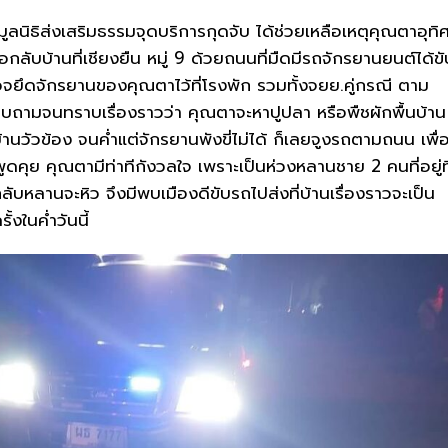
ูลนิธิส่งเสริมธรรมจุดบริการกุดจับ ได้ช่วยเหลือเหตุคุณตาอุทิ
อกลับบ้านที่เชียงยืน หมู่ 9 ด้วยถนนที่มืดมีรถจักรยานยนต์ได้ขั
จยึดจักรยานของคุณตาไว้ที่โรงพัก รวมทั้งจยย.คู่กรณี ตาม
สอบถามจนทราบเรื่องราวว่า คุณตาจะหาปูปลา หรือพืชผักพื้นบ้าน 
านวัวข้อง จนค่ำแต่จักรยานพังขี่ไม่ได้ ก็เลยจูงรถตามถนน เพื่
พูดคุย คุณตามีท่าทีกังวลใจ เพราะเป็นห่วงหลานชาย 2 คนที่อยู่ที
บกลับหลานจะหิว จึงมีพบเมืองดีขับรถไปส่งที่บ้านเรื่องราวจะเป็น
งในค่ำวันนี้