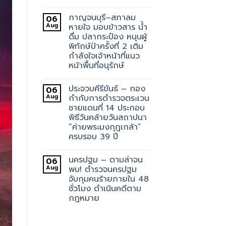
กาญจนบุรี–สภาลม
06
Aug
หายใจ มอบข้าวสาร น้ำ
ดื่ม ปลากระป๋อง หนุนผู้
พิทักษ์ป่าครั้งที่ 2 เติม
กำลังใจเจ้าหน้าที่แนว
หน้าพื้นที่อนุรักษ์
ประจวบคีรีขันธ์ – กอง
06
Aug
กำกับการตำรวจตระเวน
ชายแดนที่ 14 ประกอบ
พิธีวันคล้ายวันสถาปนา
“ค่ายพระมงกุฎเกล้า”
ครบรอบ 39 ปี
นครปฐม – ตามล่าจน
06
Aug
พบ! ตำรวจนครปฐม
จับกุมคนร้ายภายใน 48
ชั่วโมง ดำเนินคดีตาม
กฎหมาย