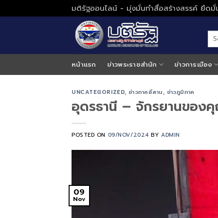
Skip
มติรัฐออนไลน์ - มุ่งมั่นทำสื่อสร้างสรรค์ ยึดม
to
content
หน้าแรก
ข่าวพระราชสำนัก
ข่าวการเมือง
UNCATEGORIZED
,
ข่าวภาคอีสาน
,
ข่าวภูมิภาค
อุดรธานี – จักรยานของคุณ
POSTED ON
09/NOV/2024
BY
ADMIN
09
Nov