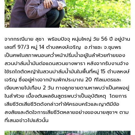
จากกรณีนาย สุชา พร้อมปัจจุ หนุ่มใหญ่ วัย 56 ปี อยู่บ้าน
เลขที่ 97/3 หมู่ 14 ตำบลหงษ์เจริญ อ.ท่าแซะ จ.ชุมพร
เป็นศพในสภาพนอนคว่ำหน้าปริ่มน้ำอยู่ในลำห้วยท้ายของ
สวนปาล์มน้ำมันต่อแดนสวนยางพารา หลังจากรับงานจ้าง
ใช้รถไถตัดหญ้าในสวนปาล์มน้ำมันในพื้นที่หมู่ 15 ตำบลหงษ์
เจริญ ซึ่งอยู่ห่างจากบ้านพักประมาณ 20 กิโลเมตรและ
เงียบหายไปเกือบ 2 วัน ทางลูกชายตามหาพบว่าเป็นศพอยู่
ในลำห้วย เบื้องต้นผลชันสูตรพบว่าเป็นอุบัติเหตุ โดยการ
เสียชีวิตเสียชีวิตดังกล่าวทำให้ครอบครัวและญาติมีข้อ
สงสัยและติดใจการเสียชีวิตหลายอย่างของนายสุชาฯ ตาม
ที่เสนอข่าวไปแล้วนั้น