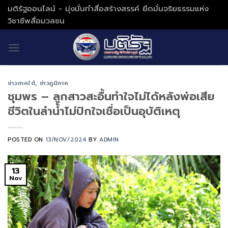
Skip
มติรัฐออนไลน์ - มุ่งมั่นทำสื่อสร้างสรรค์ ยึดมั่นจริยธรรมแห่ง
to
วิชาชีพสื่อมวลชน
content
ข่าวภาคใต้
,
ข่าวภูมิภาค
ชุมพร – ลูกสาวสะอื้นทำใจไม่ได้หลังพ่อเสีย
ชีวิตในลำน้ำไม่ปักใจเชื่อเป็นอุบัติเหตุ
POSTED ON
13/NOV/2024
BY
ADMIN
13
Nov