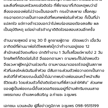
และสิ่งที่ครอบครัวเครงใจติดใจ ที่พี่ชายมาที่เกิดเหตุพบว่ามี
สิ่งของของพ่อไม่ว่าจะเป็นรองเท้า กระเป๋าสะพาย เสื้อคลุม
กระจายตกวางเป็นทางลงไปที่พบศพพ่อในลำห้วย ก็เป็นที่น่า
แปลกใจ แต่ทางตำรวจบอกว่าไม่พบร่องรอยต้องสงสัย ผล
เป็นอุบัติเหตุ แต่อย่างไรถ้าญาติติดใจรอสอบสวนอีกครั้ง
ด้านนายสุพจน์ อายุ 30 ปี ลูกชายผู้ตาย เปิดเผยว่า เมื่อวัน
อาทิตย์ที่ผ่านมาพ่อได้โพสเฟซบุ๊กว่าทำงานอยู่ซอย 12
สำนักสงฆ์วังตะเคียง ปกติทำงาน 1 วันก็เสร็จแต่หายไป 2 วัน
โทรศัพท์ก็ติดต่อไม่ได้ จึงออกตามหา ถามพระก็ไม่ยังพบตัว
จึงแวะหาผู้ใหญ่บ้านช่วยกัน ตามหาจนมาเจอรถไถอยู่ในสภาพ
หัวทิ่มลงไหล่เนินริมลำห้วย มีสัมภาระส่วนตัวพ่อวางตกเป็นทาง
ลงไปที่ลำห้วยขณะนั้นมีน้ำไม่มากพบร่างพ่อนอนคว่ำหน้าเสีย
ชีวิตแล้ว โดยส่วนตัวก็ยังติดใจตามที่พี่สาวเล่าให้ฟัง” ส่วนศพ
ของผู้เป็นพ่อขณะนี้ตั้งสวดอภิธรรมอยู่ที่บ้านพักริมถนนสาย
เพชรเกษม ตำบลหงส์เจริญ อ.ท่าแซะ จ.ชุมพร
เอกชนะ นวนละมัย ผู้สื่อข่าวภูมิภาค จ.ชุมพร 098-9515199