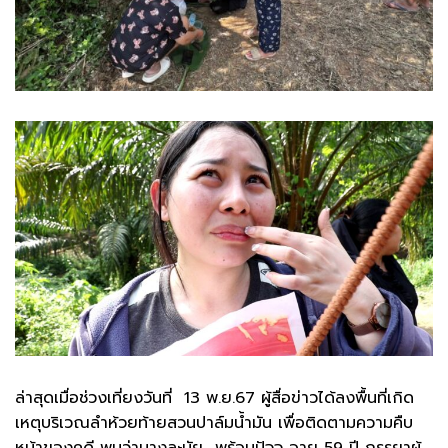
ล่าสุดเมื่อช่วงเที่ยงวันที่ 13 พ.ย.67 ผู้สื่อข่าวได้ลงพื้นที่เกิด
เหตุบริเวณลำห้วยท้ายสวนปาล์มน้ำมัน เพื่อติดตามความคืบ
หน้าของคดี พบว่านางละมัย พร้อมปัจจุ อายุ 59 ปี ภรรยาผู้