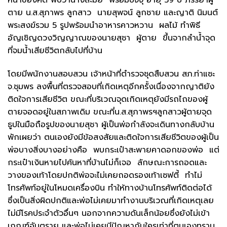
ตาย น.ส.สุภาพร ลูกสาว นายสุพจน์ ลูกชาย และญาติ นิมนต์
พระสงฆ์รวม 5 รูปพร้อมนำอาหารคาวหวาน ผลไม้ ทำพิธี
อัญเชิญดวงวิญญาณของนายสุชา ผู้ตาย ขึ้นจากลำน้ำจุด
ที่จมน้ำเสียชีวิตกลับไปที่บ้าน
โดยมีพนักงานสอบสวน เจ้าหน้าที่ตำรวจชุดสืบสวน สภ.ท่าแซะ
จ.ชุมพร ลงพื้นที่ตรวจสอบที่เกิดเหตุอีกครั้งเนื่องจากญาติยัง
ติดใจการเสียชีวิต ขณะที่บริเวณจุดเกิดเหตุยังมีรถไถของผู้
ตายจอดอยู่ในสภาพเดิม ขณะที่น.ส.สุภาพรฯลูกสาวผู้ตายจุด
ธูปในมือถือรูปของนายสุชา ผู้เป็นพ่อกำลังจะเดินทางกลับบ้าน
พักเผยว่า ตนเองยังมีข้อสงสัยและติดใจการเสียชีวิตของผู้เป็น
พ่อบางสิ่งบางอย่างคือ พบกระเป๋าสะพายคาดอกของพ่อ แต่
กระเป๋าเงินหายไปค้นหาที่บ้านไม่ก็เจอ ลักษณะการถอดและ
วางของเท้าโดยปกติพ่อจะไม่เคยถอดรองเท้าเซฟตี้ ทำไม่
โทรศัพท์อยู่ในโหมดเครื่องบิน ทำให้ทางบ้านโทรศัพท์ติดต่อได้
ซึ่งเป็นสิ่งผิดปกติและพ่อไม่เคยมาทำงานบริเวณที่เกิดเหตุเลย
ไม่มีโรคประจำตัวอื่นๆ นอกจากความดันเล็กน้อยซึ่งยังไม่เข้า
เกณฑ์อันตราย และพ่อไม่เคยมีปัญหากันใครเท่าที่ตนเองทราบ