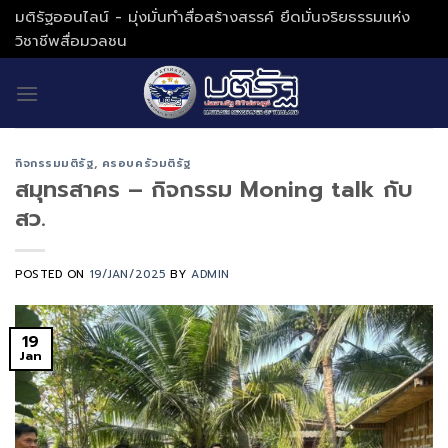
Skip
มติรัฐออนไลน์ - มุ่งมั่นทำสื่อสร้างสรรค์ ยึดมั่นจริยธรรมแห่ง
to
วิชาชีพสื่อมวลชน
content
กิจกรรมมติรัฐ
,
ครอบครัวมติรัฐ
สมุทรสาคร – กิจกรรม Moning talk กับ
สว.
POSTED ON
19/JAN/2025
BY
ADMIN
19
Jan