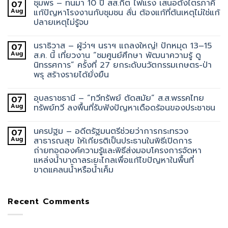
ชุมพร – ทนมา 10 ปี สส.กิต ไฟแรง เสนอตั้งไตรภาคี
07
Aug
แก้ปัญหาโรงงานกับชุมชน ลั่น ต้องแก้ที่ต้นเหตุไม่ใช่แก้
ปลายเหตุไม่รู้จบ
นราธิวาส – ผู้ว่าฯ นราฯ แถลงใหญ่! ปักหมุด 13–15
07
Aug
ส.ค. นี้ เที่ยวงาน “ชมศูนย์ศึกษา พัฒนาความรู้ ดู
นิทรรศการ” ครั้งที่ 27 ยกระดับนวัตกรรมเกษตร-ป่า
พรุ สร้างรายได้ยั่งยืน
อุบลราชธานี – “ทวีทรัพย์ ตัดสมัย” ส.ส.พรรคไทย
07
Aug
ทรัพย์ทวี ลงพื้นที่รับฟังปัญหาเดือดร้อนของประชาชน
นครปฐม – อดีตรัฐมนตรีช่วยว่าการกระทรวง
07
Aug
สาธารณสุข ให้เกียรติเป็นประธานในพิธีเปิดการ
ถ่ายทอดองค์ความรู้และพิธีส่งมอบโครงการจัดหา
แหล่งน้ำบาดาลระยะไกลเพื่อแก้ไขปัญหาในพื้นที่
ขาดแคลนน้ำหรือน้ำเค็ม
Recent Comments