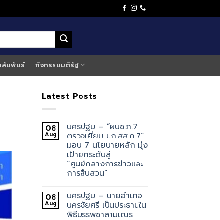
าสัมพันธ์
กิจกรรมมติรัฐ
Latest Posts
นครปฐม – “ผบช.ภ.7
08
Aug
ตรวจเยี่ยม บก.สส.ภ.7”
มอบ 7 นโยบายหลัก มุ่ง
เป้ายกระดับสู่
“ศูนย์กลางการข่าวและ
การสืบสวน”
นครปฐม – นายอำเภอ
08
Aug
นครชัยศรี เป็นประธานใน
พิธีบรรพชาสามเณร