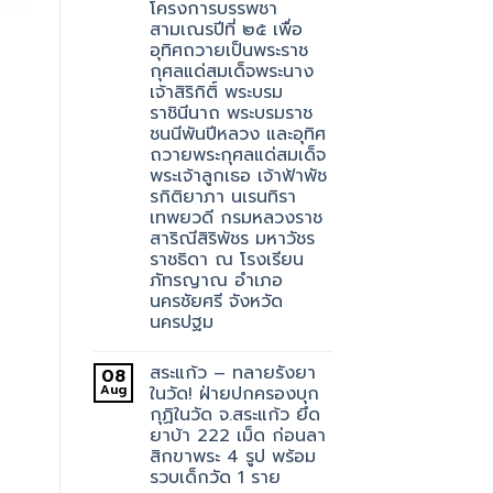
โครงการบรรพชา
สามเณรปีที่ ๒๕ เพื่อ
อุทิศถวายเป็นพระราช
กุศลแด่สมเด็จพระนาง
เจ้าสิริกิติ์ พระบรม
ราชินีนาถ พระบรมราช
ชนนีพันปีหลวง และอุทิศ
ถวายพระกุศลแด่สมเด็จ
พระเจ้าลูกเธอ เจ้าฟ้าพัช
รกิติยาภา นเรนทิรา
เทพยวดี กรมหลวงราช
สาริณีสิริพัชร มหาวัชร
ราชธิดา ณ โรงเรียน
ภัทรญาณ อำเภอ
นครชัยศรี จังหวัด
นครปฐม
สระแก้ว – ทลายรังยา
08
Aug
ในวัด! ฝ่ายปกครองบุก
กุฏิในวัด จ.สระแก้ว ยึด
ยาบ้า 222 เม็ด ก่อนลา
สิกขาพระ 4 รูป พร้อม
รวบเด็กวัด 1 ราย