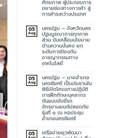
ศักยภาพ ผู้ประกอบการ
ขยายช่องทางการค้า สู่
การค้าระหว่างประเทศ
นครปฐม – จังหวัดนคร
05
Aug
ปฐมบูรณาการทุกภาค
ส่วน ขับเคลื่อนนโยบาย
ด้านความมั่นคง ยก
ระดับการป้องกัน
อาชญากรรมทาง
เทคโนโลยี
นครปฐม – นายอำเภอ
05
Aug
นครชัยศรี เป็นประธานใน
พิธีเปิดโครงการปฏิบัติ
การฝึกทักษะบุคลากร
ต้นแบบขับขี่รถ
จักรยานยนต์ปลอดภัย
รุ่นที่ ๑ ณ หอประชุม
อำเภอนครชัยศรี
เครือข่ายยุวพัฒนา
05
Aug