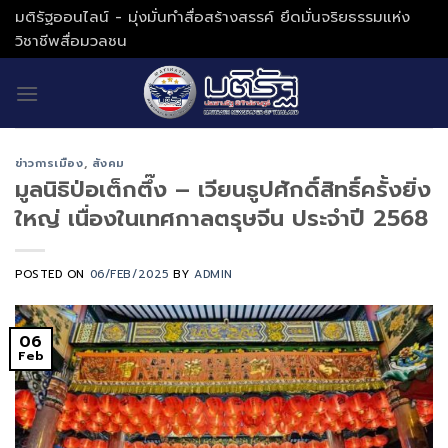
Skip
มติรัฐออนไลน์ - มุ่งมั่นทำสื่อสร้างสรรค์ ยึดมั่นจริยธรรมแห่ง
to
วิชาชีพสื่อมวลชน
content
ข่าวการเมือง
,
สังคม
มูลนิธิป่อเต็กตึ๊ง – เวียนธูปศักดิ์สิทธิ์ครั้งยิ่ง
ใหญ่ เนื่องในเทศกาลตรุษจีน ประจำปี 2568
POSTED ON
06/FEB/2025
BY
ADMIN
06
Feb