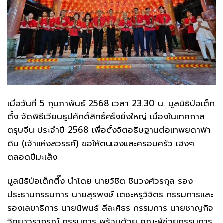
เมื่อวันที่ 5 กุมภาพันธ์ 2568 เวลา 23.30 น. มูลนิธิป่อเต็ก
ตึ๊ง จัดพิธีเวียนธูปศักดิ์สิทธิ์ครั้งยิ่งใหญ่ เนื่องในเทศกาล
ตรุษจีน ประจำปี 2568 เพื่อตั้งจิตอธิษฐานต่อเทพยดาฟ้า
ดิน (เจ้าแห่งสวรรค์) ขอให้ตนเองและครอบครัว เฮงๆ
ตลอดปีมะเส็ง
มูลนิธิป่อเต็กตึ๊ง นำโดย นายวิชิต ชินวงศ์วรกุล รอง
ประธานกรรมการ นายสุรพงษ์ เตชะหรูวิจิตร กรรมการและ
รองเลขาธิการ นายนิพนธ์ ลีละศิธร กรรมการ นายชาญกิจ
วิทยาวรากรณ์ กรรมการ พร้อมด้วย คณะผู้ช่วยกรรมการ