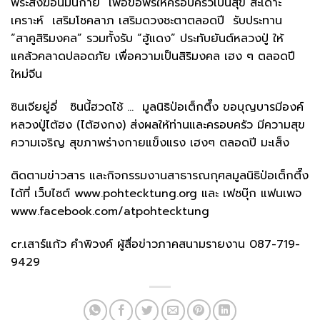
พระสงฆ์อนัมนิกาย เพื่อขอพรให้ครอบครัวเป็นสุข สะเดาะ
เคราะห์ เสริมโชคลาภ เสริมดวงชะตาตลอดปี รับประทาน
“สาคูสิริมงคล” รวมทั้งรับ “ฮู้แดง” ประทับยันต์หลวงปู่ ให้
แคล้วคลาดปลอดภัย เพื่อความเป็นสิริมงคล เฮง ๆ ตลอดปี
ใหม่จีน
ซินเจียยู่อี่ ซินนี้ฮวดไช้ … มูลนิธิป่อเต็กตึ๊ง ขอบุญบารมีองค์
หลวงปู่ไต้ฮง (ไต้ฮงกง) ส่งผลให้ท่านและครอบครัว มีความสุข
ความเจริญ สุขภาพร่างกายแข็งแรง เฮงๆ ตลอดปี มะเส็ง
ติดตามข่าวสาร และกิจกรรมงานสาธารณกุศลมูลนิธิป่อเต็กตึ๊ง
ได้ที่ เว็บไซต์ www.pohtecktung.org และ เฟซบุ๊ก แฟนเพจ
www.facebook.com/atpohtecktung
cr.เสาร์แก้ว คำพิวงค์ ผู้สื่อข่าวภาคสนามรายงาน 087-719-
9429