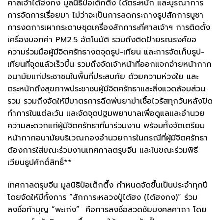
ศาลเจ้าไต้ฮงกง มูลนิธิป่อเต็กตึ๊ง ได้ตระหนัก และบูรณาการ
การจัดการเรื่อยมา ไม่ว่าจะเป็นการลดกระถางธูปสักการบูชา
การงดการเผากระดาษชุดเครื่องสักการะที่ศาลเจ้าฯ การติดตั้ง
เครื่องบอกค่า PM2.5 อัตโนมัติ รวมถึงติดป้ายรณรงค์ขอ
ความร่วมมือผู้มีจิตศรัทธางดจุดธูป-เทียน และการจัดเก็บธูป-
เทียนที่จุดแล้วเร็วขึ้น รวมถึงจัดเจ้าหน้าที่ออกแจกจ่ายหน้ากาก
อนามัยแก่ประชาชนในพื้นที่ประสบภัย ด้วยความห่วงใย และ
ตระหนักถึงสุขภาพประชาชนผู้มีจิตศรัทธาและสิ่งแวดล้อมส่วน
รวม รวมถึงจัดให้มีมาตรการฉีดพ่นยาฆ่าเชื้อไวรัสทุกวันหลังปิด
ทำการในแต่ละวัน และจัดจุดปฐมพยาบาลเพื่อดูแลและอำนวย
ความสะดวกแก่ผู้มีจิตศรัทธาที่มาร่วมงาน พร้อมทั้งจัดเตรียม
หน้ากากอนามัยบริเวณกองอำนวยการในกรณีที่ผู้มีจิตศรัทธา
ต้องการใส่ขณะร่วมงานเทศกาลตรุษจีน และในขณะร่วมพิธี
เวียนธูปศักดิ์สิทธิ์**
เทศกาลตรุษจีน มูลนิธิป่อเต็กตึ๊ง กำหนดจัดขึ้นเป็นประจำทุกปี
โดยจัดให้มีทั้งการ “สักการะหลวงปู่ไต้ฮง (ไต้ฮงกง)” ร่วม
ลงชื่อทำบุญ “พะเก่ง” คือการลงชื่อสวดชัยมงคลคาถา โดย