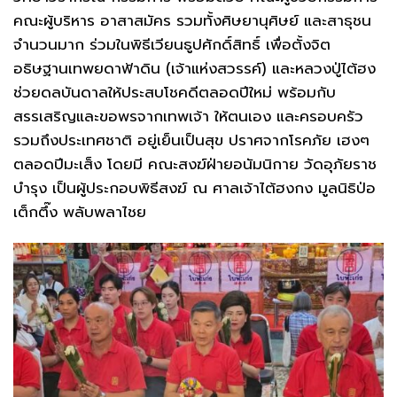
คณะผู้บริหาร อาสาสมัคร รวมทั้งศิษยานุศิษย์ และสาธุชน
จำนวนมาก ร่วมในพิธีเวียนธูปศักดิ์สิทธิ์ เพื่อตั้งจิต
อธิษฐานเทพยดาฟ้าดิน (เจ้าแห่งสวรรค์) และหลวงปู่ไต้ฮง
ช่วยดลบันดาลให้ประสบโชคดีตลอดปีใหม่ พร้อมกับ
สรรเสริญและขอพรจากเทพเจ้า ให้ตนเอง และครอบครัว
รวมถึงประเทศชาติ อยู่เย็นเป็นสุข ปราศจากโรคภัย เฮงๆ
ตลอดปีมะเส็ง โดยมี คณะสงฆ์ฝ่ายอนัมนิกาย วัดอุภัยราช
บำรุง เป็นผู้ประกอบพิธีสงฆ์ ณ ศาลเจ้าไต้ฮงกง มูลนิธิป่อ
เต็กตึ๊ง พลับพลาไชย