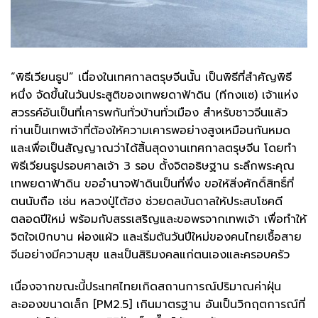
“พิธีเวียนธูป” เนื่องในเทศกาลตรุษจีนนั้น เป็นพิธีที่สำคัญพิธี
หนึ่ง จัดขึ้นในวันประสูติของเทพยดาฟ้าดิน (ทีกงแซ) เจ้าแห่ง
สวรรค์อันเป็นที่เคารพกันทั่วบ้านทั่วเมือง สำหรับชาวจีนแล้ว
ท่านเป็นเทพเจ้าที่ต้องให้ความเคารพอย่างสูงเหมือนกันหมด
และเพื่อเป็นสัญญาณว่าได้สิ้นสุดงานเทศกาลตรุษจีน โดยทำ
พิธีเวียนธูปรอบศาลเจ้า 3 รอบ ตั้งจิตอธิษฐาน ระลึกพระคุณ
เทพยดาฟ้าดิน ขออำนาจฟ้าดินเป็นที่พึ่ง ขอให้สิ่งศักดิ์สิทธิ์ที่
ตนนับถือ เช่น หลวงปู่ไต้ฮง ช่วยดลบันดาลให้ประสบโชคดี
ตลอดปีใหม่ พร้อมกับสรรเสริญและขอพรจากเทพเจ้า เพื่อทำให้
จิตใจเบิกบาน ผ่องแผ้ว และเริ่มต้นวันปีใหม่ของคนไทยเชื้อสาย
จีนอย่างมีความสุข และเป็นสิริมงคลแก่ตนเองและครอบครัว
เนื่องจากขณะนี้ประเทศไทยเกิดสถานการณ์ปริมาณค่าฝุ่น
ละอองขนาดเล็ก [PM2.5] เกินมาตรฐาน อันเป็นวิกฤตการณ์ที่