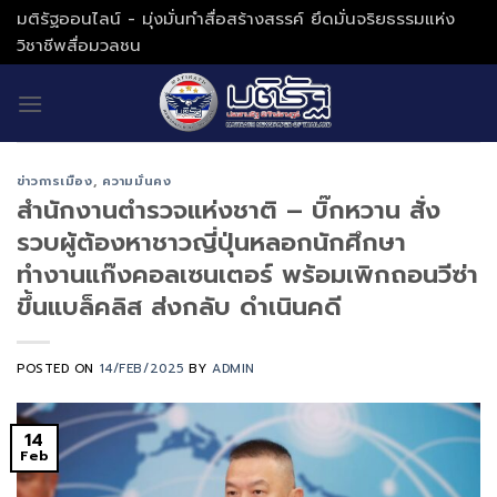
Skip
มติรัฐออนไลน์ - มุ่งมั่นทำสื่อสร้างสรรค์ ยึดมั่นจริยธรรมแห่ง
to
วิชาชีพสื่อมวลชน
content
ข่าวการเมือง
,
ความมั่นคง
สำนักงานตำรวจแห่งชาติ – บิ๊กหวาน สั่ง
รวบผู้ต้องหาชาวญี่ปุ่นหลอกนักศึกษา
ทำงานแก๊งคอลเซนเตอร์ พร้อมเพิกถอนวีซ่า
ขึ้นแบล็คลิส ส่งกลับ ดำเนินคดี
POSTED ON
14/FEB/2025
BY
ADMIN
14
Feb