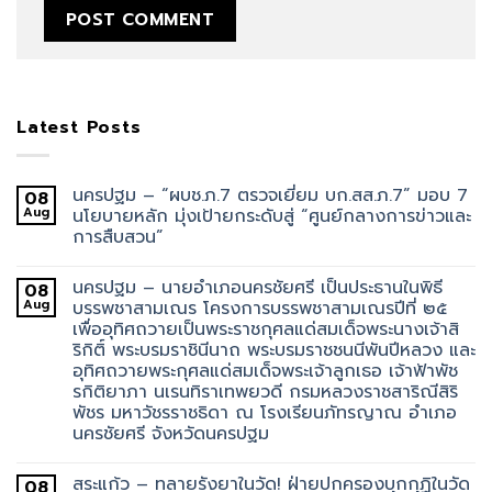
Latest Posts
นครปฐม – “ผบช.ภ.7 ตรวจเยี่ยม บก.สส.ภ.7” มอบ 7
08
Aug
นโยบายหลัก มุ่งเป้ายกระดับสู่ “ศูนย์กลางการข่าวและ
การสืบสวน”
นครปฐม – นายอำเภอนครชัยศรี เป็นประธานในพิธี
08
Aug
บรรพชาสามเณร โครงการบรรพชาสามเณรปีที่ ๒๕
เพื่ออุทิศถวายเป็นพระราชกุศลแด่สมเด็จพระนางเจ้าสิ
ริกิติ์ พระบรมราชินีนาถ พระบรมราชชนนีพันปีหลวง และ
อุทิศถวายพระกุศลแด่สมเด็จพระเจ้าลูกเธอ เจ้าฟ้าพัช
รกิติยาภา นเรนทิราเทพยวดี กรมหลวงราชสาริณีสิริ
พัชร มหาวัชรราชธิดา ณ โรงเรียนภัทรญาณ อำเภอ
นครชัยศรี จังหวัดนครปฐม
สระแก้ว – ทลายรังยาในวัด! ฝ่ายปกครองบุกกุฏิในวัด
08