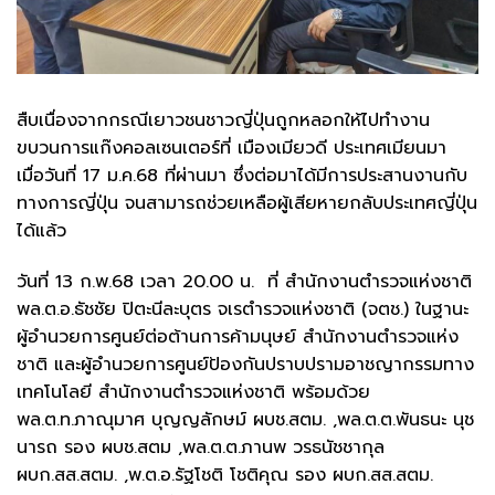
สืบเนื่องจากกรณีเยาวชนชาวญี่ปุ่นถูกหลอกให้ไปทำงาน
ขบวนการแก๊งคอลเซนเตอร์ที่ เมืองเมียวดี ประเทศเมียนมา
เมื่อวันที่ 17 ม.ค.68 ที่ผ่านมา ซึ่งต่อมาได้มีการประสานงานกับ
ทางการญี่ปุ่น จนสามารถช่วยเหลือผู้เสียหายกลับประเทศญี่ปุ่น
ได้แล้ว
วันที่ 13 ก.พ.68 เวลา 20.00 น. ที่ สำนักงานตำรวจแห่งชาติ
พล.ต.อ.ธัชชัย ปิตะนีละบุตร จเรตำรวจแห่งชาติ (จตช.) ในฐานะ
ผู้อำนวยการศูนย์ต่อต้านการค้ามนุษย์ สำนักงานตำรวจแห่ง
ชาติ และผู้อำนวยการศูนย์ป้องกันปราบปรามอาชญากรรมทาง
เทคโนโลยี สำนักงานตำรวจแห่งชาติ พร้อมด้วย
พล.ต.ท.ภาณุมาศ บุญญลักษม์ ผบช.สตม. ,พล.ต.ต.พันธนะ นุช
นารถ รอง ผบช.สตม ,พล.ต.ต.ภานพ วรธนัชชากุล
ผบก.สส.สตม. ,พ.ต.อ.รัฐโชติ โชติคุณ รอง ผบก.สส.สตม.