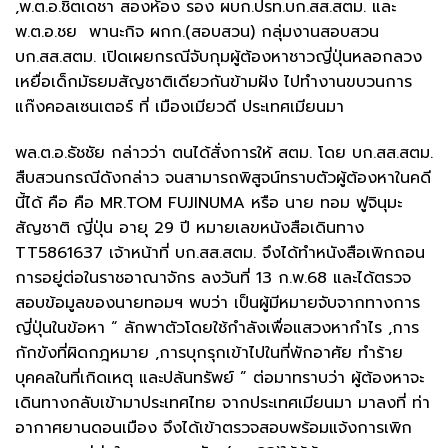
,พ.ต.อ.ชิตเดชา สองห้อง รอง ผบก.ปรท.บก.สส.สตม. และ
พ.ต.อ.ชย พานะกิจ ผกก.(สอบสวน) กลุ่มงานสอบสวน
บก.สส.สตม. เปิดเผยกรณีจับกุมผู้ต้องหาชาวญี่ปุ่นหลอกลวง
เหยื่อเด็กมัธยมสัญชาติเดียวกันข้ามฝัง ไปทำงานขบวนการ
แก๊งคอลเซนเตอร์ ที่ เมืองเมียวดี ประเทศเมียนมา
พล.ต.อ.ธัชชัย กล่าวว่า ตนได้สั่งการให้ สตม. โดย บก.สส.สตม.
สืบสวนกรณีดังกล่าว จนสามารถพิสูจน์ทราบตัวผู้ต้องหาในคดี
นี้ได้ คือ คือ MR.TOM FUJINUMA หรือ นาย ทอม ฟูจินุมะ
สัญชาติ ญี่ปุ่น อายุ 29 ปี หมายเลขหนังสือเดินทาง
TT5861637 เจ้าหน้าที่ บก.สส.สตม. จึงได้ทำหนังสือเพิกถอน
การอยู่ต่อในราชอาณาจักร ลงวันที่ 13 ก.พ.68 และได้ตรวจ
สอบข้อมูลของนายทอมฯ พบว่า เป็นผู้มีหมายจับจากทางการ
ญี่ปุ่นในข้อหา “ ลักพาตัวโดยใช้กำลังเพื่อแสวงหากำไร ,การ
กักขังที่ผิดกฎหมาย ,การบุกรุกเข้าไปในที่พักอาศัย ทำร้าย
บุคคลในที่เกิดเหตุ และปล้นทรัพย์ ” ต่อมาทราบว่า ผู้ต้องหาจะ
เดินทางกลับเข้ามาประเทศไทย จากประเทศเมียนมา มาลงที่ ท่า
อากาศยานดอนเมือง จึงได้เข้าตรวจสอบพร้อมแจ้งการเพิก