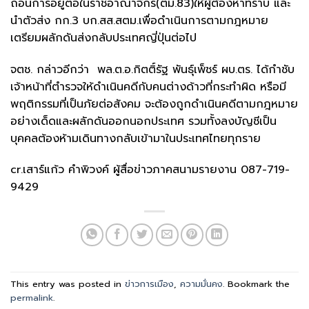
ถอนการอยู่ต่อในราชอาณาจักร(ตม.83)ให้ผู้ต้องหาทราบ และ
นำตัวส่ง กก.3 บก.สส.สตม.เพื่อดำเนินการตามกฎหมาย
เตรียมผลักดันส่งกลับประเทศญี่ปุ่นต่อไป
จตช. กล่าวอีกว่า พล.ต.อ.กิตติ์รัฐ พันธุ์เพ็ชร์ ผบ.ตร. ได้กำชับ
เจ้าหน้าที่ตำรวจให้ดำเนินคดีกับคนต่างด้าวที่กระทำผิด หรือมี
พฤติกรรมที่เป็นภัยต่อสังคม จะต้องถูกดำเนินคดีตามกฎหมาย
อย่างเด็ดและผลักดันออกนอกประเทศ รวมทั้งลงบัญชีเป็น
บุคคลต้องห้ามเดินทางกลับเข้ามาในประเทศไทยทุกราย
cr.เสาร์แก้ว คำพิวงค์ ผู้สื่อข่าวภาคสนามรายงาน 087-719-
9429
This entry was posted in
ข่าวการเมือง
,
ความมั่นคง
. Bookmark the
permalink
.