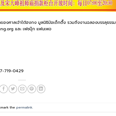
งศาลเจ้าไต้ฮงกง มูลนิธิป่อเต็กตึ๊ง รวมถึงงานฉลองบรรลุธรรม
tung.org และ เฟซบุ๊ก แฟนเพจ
 087-719-0429
kmark the
permalink
.