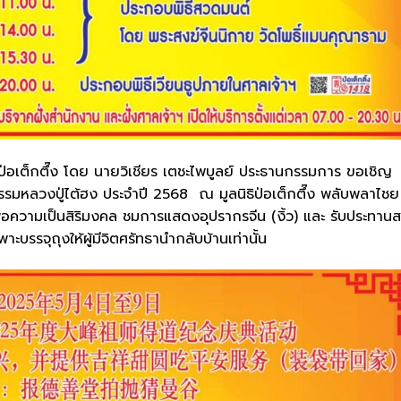
ป่อเต็กตึ๊ง โดย นายวิเชียร เตชะไพบูลย์ ประธานกรรมการ ขอเชิญ
รรมหลวงปู่ไต้ฮง ประจำปี 2568 ณ มูลนิธิป่อเต็กตึ๊ง พลับพลาไชย
ื่อความเป็นสิริมงคล ชมการแสดงอุปรากรจีน (งิ้ว) และ รับประทานส
าะบรรจุถุงให้ผู้มีจิตศรัทธานำกลับบ้านเท่านั้น