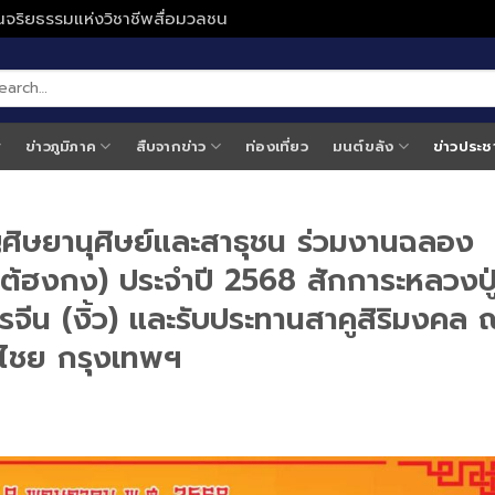
ั่นจริยธรรมแห่งวิชาชีพสื่อมวลชน
ข่าวภูมิภาค
สืบจากข่าว
ท่องเที่ยว
มนต์ขลัง
ข่าวประช
ชิญศิษยานุศิษย์และสาธุชน ร่วมงานฉลอง
ไต้ฮงกง) ประจำปี 2568 สักการะหลวงปู
ีน (งิ้ว) และรับประทานสาคูสิริมงคล 
ลาไชย กรุงเทพฯ