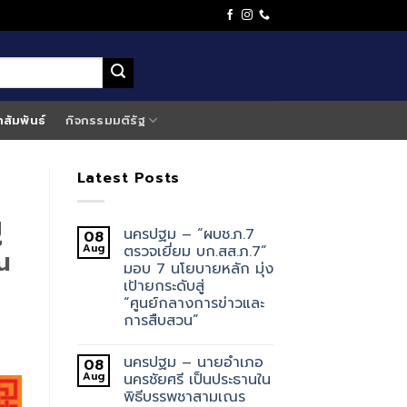
าสัมพันธ์
กิจกรรมมติรัฐ
Latest Posts
่
นครปฐม – “ผบช.ภ.7
08
Aug
ตรวจเยี่ยม บก.สส.ภ.7”
ณ
มอบ 7 นโยบายหลัก มุ่ง
เป้ายกระดับสู่
“ศูนย์กลางการข่าวและ
การสืบสวน”
นครปฐม – นายอำเภอ
08
Aug
นครชัยศรี เป็นประธานใน
พิธีบรรพชาสามเณร