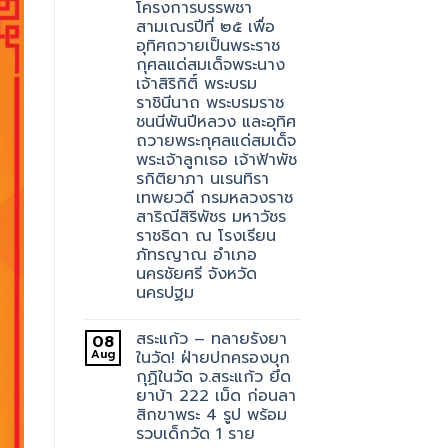
โครงการบรรพชา
สามเณรปีที่ ๒๕ เพื่อ
อุทิศถวายเป็นพระราช
กุศลแด่สมเด็จพระนาง
เจ้าสิริกิติ์ พระบรม
ราชินีนาถ พระบรมราช
ชนนีพันปีหลวง และอุทิศ
ถวายพระกุศลแด่สมเด็จ
พระเจ้าลูกเธอ เจ้าฟ้าพัช
รกิติยาภา นเรนทิรา
เทพยวดี กรมหลวงราช
สาริณีสิริพัชร มหาวัชร
ราชธิดา ณ โรงเรียน
ภัทรญาณ อำเภอ
นครชัยศรี จังหวัด
นครปฐม
สระแก้ว – ทลายรังยา
08
Aug
ในวัด! ฝ่ายปกครองบุก
กุฏิในวัด จ.สระแก้ว ยึด
ยาบ้า 222 เม็ด ก่อนลา
สิกขาพระ 4 รูป พร้อม
รวบเด็กวัด 1 ราย