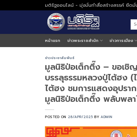
Skip
มติรัฐออนไลน์ - มุ่งมั่นทำสื่อสร้างสรรค์ ยึดม
to
content
หน้าแรก
ข่าวพระราชสำนัก
ข่าวการเมือง
ข่าวประชาสัมพันธ์
มูลนิธิป่อเต็กตึ๊ง – ขอเ
บรรลุธรรมหลวงปู่ไต้ฮง (
ไต้ฮง ชมการแสดงอุปรากรจ
มูลนิธิป่อเต็กตึ๊ง พลับพ
POSTED ON
28/APR/2025
BY
ADMIN