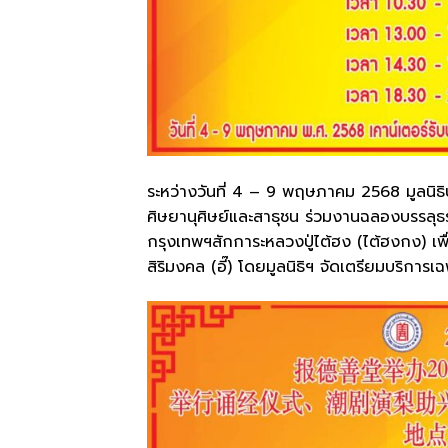
ระหว่างวันที่ 4 – 9 พฤษภาคม 2568 มูลนิธิ
ศิษยานุศิษย์และสาธุชน ร่วมงานฉลองบรรลุธ
กรุงเทพฯสักการะหลวงปู่ไต้ฮง (ไต้ฮงกง) เพ
สิริมงคล (อี๊) โดยมูลนิธิฯ จัดเตรียมบริการเฉพ