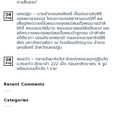
การสืบสวน”
นครปฐม – นายอำเภอนครชัยศรี เป็นประธานในพิธี
08
Aug
บรรพชาสามเณร โครงการบรรพชาสามเณรปีที่ ๒๕
เพื่ออุทิศถวายเป็นพระราชกุศลแด่สมเด็จพระนางเจ้าสิ
ริกิติ์ พระบรมราชินีนาถ พระบรมราชชนนีพันปีหลวง และ
อุทิศถวายพระกุศลแด่สมเด็จพระเจ้าลูกเธอ เจ้าฟ้าพัช
รกิติยาภา นเรนทิราเทพยวดี กรมหลวงราชสาริณีสิริ
พัชร มหาวัชรราชธิดา ณ โรงเรียนภัทรญาณ อำเภอ
นครชัยศรี จังหวัดนครปฐม
สระแก้ว – ทลายรังยาในวัด! ฝ่ายปกครองบุกกุฏิในวัด
08
Aug
จ.สระแก้ว ยึดยาบ้า 222 เม็ด ก่อนลาสิกขาพระ 4 รูป
พร้อมรวบเด็กวัด 1 ราย
Recent Comments
Categories