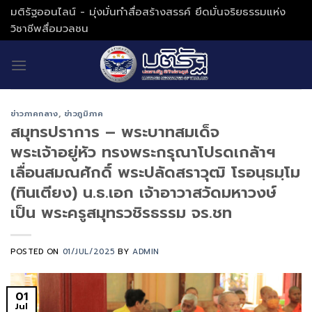
Skip
มติรัฐออนไลน์ - มุ่งมั่นทำสื่อสร้างสรรค์ ยึดมั่นจริยธรรมแห่ง
to
วิชาชีพสื่อมวลชน
content
ข่าวภาคกลาง
,
ข่าวภูมิภาค
สมุทรปราการ – พระบาทสมเด็จ
พระเจ้าอยู่หัว ทรงพระกรุณาโปรดเกล้าฯ
เลื่อนสมณศักดิ์ พระปลัดสราวุฒิ โรอนฺธมฺโม
(ทินเตียง) น.ธ.เอก เจ้าอาวาสวัดมหาวงษ์
เป็น พระครูสมุทรวชิรธรรม จร.ชท
POSTED ON
01/JUL/2025
BY
ADMIN
01
Jul