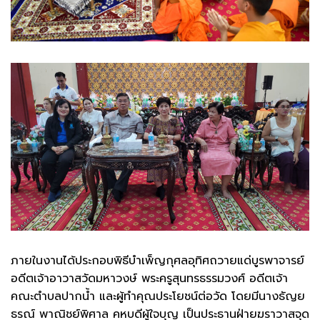
ภายในงานได้ประกอบพิธีบำเพ็ญกุศลอุทิศถวายแด่บูรพาจารย์
อดีตเจ้าอาวาสวัดมหาวงษ์ พระครูสุนทรธรรมวงศ์ อดีตเจ้า
คณะตำบลปากน้ำ และผู้ทำคุณประโยชน์ต่อวัด โดยมีนางธัญย
ธรณ์ พาณิชย์พิศาล คหบดีผู้ใจบุญ เป็นประธานฝ่ายฆราวาสจุด