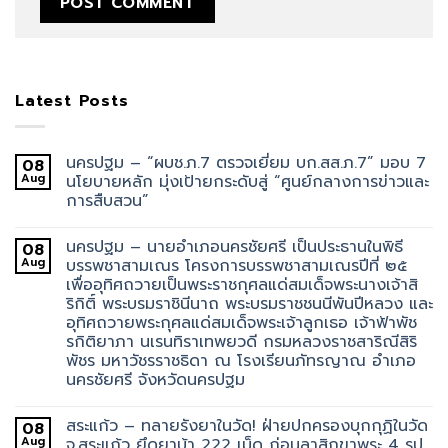
Latest Posts
นครปฐม – “ผบช.ภ.7 ตรวจเยี่ยม บก.สส.ภ.7” มอบ 7
08
Aug
นโยบายหลัก มุ่งเป้ายกระดับสู่ “ศูนย์กลางการข่าวและ
การสืบสวน”
นครปฐม – นายอำเภอนครชัยศรี เป็นประธานในพิธี
08
Aug
บรรพชาสามเณร โครงการบรรพชาสามเณรปีที่ ๒๕
เพื่ออุทิศถวายเป็นพระราชกุศลแด่สมเด็จพระนางเจ้าสิ
ริกิติ์ พระบรมราชินีนาถ พระบรมราชชนนีพันปีหลวง และ
อุทิศถวายพระกุศลแด่สมเด็จพระเจ้าลูกเธอ เจ้าฟ้าพัช
รกิติยาภา นเรนทิราเทพยวดี กรมหลวงราชสาริณีสิริ
พัชร มหาวัชรราชธิดา ณ โรงเรียนภัทรญาณ อำเภอ
นครชัยศรี จังหวัดนครปฐม
สระแก้ว – ทลายรังยาในวัด! ฝ่ายปกครองบุกกุฏิในวัด
08
Aug
จ.สระแก้ว ยึดยาบ้า 222 เม็ด ก่อนลาสิกขาพระ 4 รูป