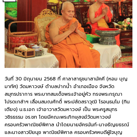
วันที่ 30 มิถุนายน 2568 ที่ ศาลาสาธุชนาสามัคคี (หอม บุญ
มาทัศ) วัดมหาวงษ์ ตำบลปากน้ำ อำเภอเมือง จังหวัด
สมุทรปราการ พระบาทสมเด็จพระเจ้าอยู่หัว ทรงพระกรุณา
โปรดเกล้าฯ เลื่อนสมณศักดิ์ พระปลัดสราวุฒิ โรอนฺธมฺโม (ทิน
เตียง) น.ธ.เอก เจ้าอาวาสวัดมหาวงษ์ เป็น พระครูสมุทร
วชิรธรรม จร.ชท โดยมีคณะพระภิกษุสงฆ์วัดมหาวงษ์
ครอบครัวพาณิชย์พิศาล นำโดยนายอัครนันท์-นางธัญยธรณ์
และนางสาวปิยนุช พาณิชย์พิศาล ครอบครัวคหบดีผู้ใจบุญ