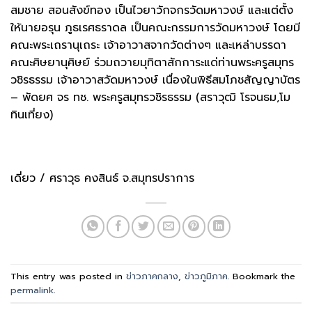
สมชาย สอนสังข์ทอง เป็นไวยาวักจกรวัดมหาวงษ์ และแต่ตั้ง
ให้นายอรุน ภูธเรศธราดล เป็นคณะกรรมการวัดมหาวงษ์ โดยมี
คณะพระเถรานุเถระ เจ้าอาวาสจากวัดต่างๆ และเหล่าบรรดา
คณะศิษยานุศิษย์ ร่วมถวายมุทิตาสักการะแด่ท่านพระครูสมุทร
วชิรธรรม เจ้าอาวาสวัดมหาวงษ์ เนื่องในพิธีสมโภชสัญญาบัตร
– พัดยศ จร ทช. พระครูสมุทรวชิรธรรม (สราวุฒิ โรจนธม,โม
ทินเที่ยง)
เดี่ยว / ศราวุธ คงสินธ์ จ.สมุทรปราการ
This entry was posted in
ข่าวภาคกลาง
,
ข่าวภูมิภาค
. Bookmark the
permalink
.