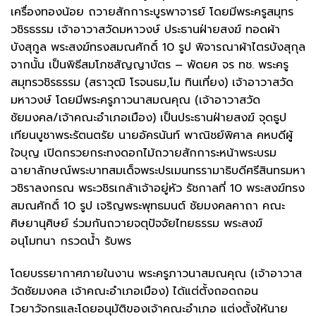
เครื่องทองน้อย ถวายสักการะบูรพาจารย์ โดยมีพระครูสมุทร
วชิรธรรม เจ้าอาวาสวัดมหาวงษ์ ประธานฝ่ายสงฆ์ ทอดผ้า
บังสุกูล พระสงฆ์ทรงสมณศักดิ์ 10 รูป พิจารณาผ้าไตรบังสุกุล
จากนั้น เป็นพิธีสมโภชสัญญาบัตร – พัดยศ จร ทช. พระครู
สมุทรวชิรธรรม (สราวุฒิ โรจนธม,โม ทินเที่ยง) เจ้าอาวาสวัด
มหาวงษ์ โดยมีพระครูภาวนาสมณคุณ (เจ้าอาวาสวัด
ชัยมงคล/เจ้าคณะอำเภอเมือง) เป็นประธานฝ่ายสงฆ์ จุดธูป
เทียนบูชาพระรัตนตรัย นายอัครนันท์ พาณิชย์พิศาล คหบดีผู้
ใจบุญ เปิดกรวยกระทงดอกไม้ถวายสักการะหน้าพระบรม
ฉายาลักษณ์พระบาทสมเด็จพระปรเมนทรรามาธิบดีศรีสินทรมหา
วชิราลงกรณ พระวชิรเกล้าเจ้าอยู่หัว รัชกาลที่ 10 พระสงฆ์ทรง
สมณศักดิ์ 10 รูป เจริญพระพุทธมนต์ ชัยมงคลคาถา คณะ
ศิษยานุศิษย์ ร่วมกันถวายจตุปัจจัยไทยธรรม พระสงฆ์
อนุโมทนา กรวดน้ำ รับพร
โดยบรรยากาศภายในงาน พระครูภาวนาสมณคุณ (เจ้าอาวาส
วัดชัยมงคล เจ้าคณะอำเภอเมือง) ได้แต่ตั้งถอดถอน
ไวยาวัจกรและโดยอนุมัติของเจ้าคณะอำเภอ แต่งตั้งให้นาย