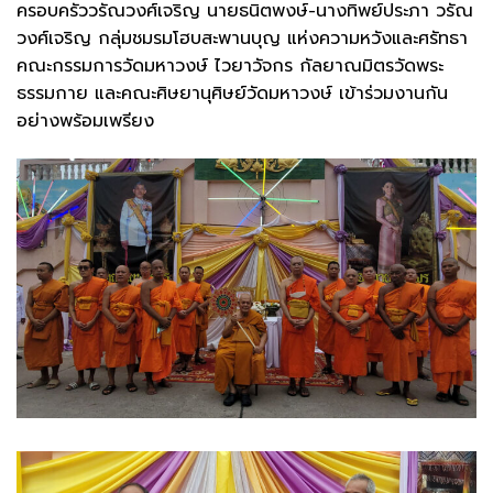
ครอบครัววรัณวงศ์เจริญ นายธนิตพงษ์-นางทิพย์ประภา วรัณ
วงศ์เจริญ กลุ่มชมรมโฮบสะพานบุญ แห่งความหวังและศรัทธา
คณะกรรมการวัดมหาวงษ์ ไวยาวัจกร กัลยาณมิตรวัดพระ
ธรรมกาย และคณะศิษยานุศิษย์วัดมหาวงษ์ เข้าร่วมงานกัน
อย่างพร้อมเพรียง