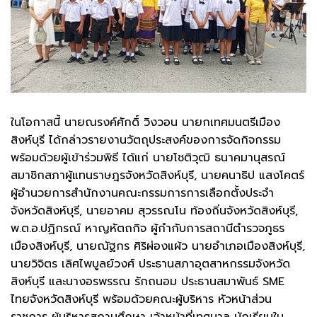
ในโอกาสนี้ นายณรงค์ศักดิ์ วิงวอน นายกเทศมนตรีเมือง
สิงห์บุรี ได้กล่าวรายงานวัตถุประสงค์ของการจัดกิจกรรม
พร้อมด้วยผู้เข้าร่วมพิธี ได้แก่ นายโชติวุฒิ ธนาคมานุสรณ์
สมาชิกสภาผู้แทนราษฎรจังหวัดสิงห์บุรี, นายคนาธิป แสงโคตร์
ผู้อำนวยการสำนักงานคณะกรรมการการเลือกตั้งประจำ
จังหวัดสิงห์บุรี, นายอาคม สุวรรณโน ท้องถิ่นจังหวัดสิงห์บุรี,
พ.ต.อ.ปฏิกรณ์ หาญหัตถกิจ ผู้กำกับการสถานีตำรวจภูธร
เมืองสิงห์บุรี, นายณัฐกร ศิริผ่องแผ้ว นายอำเภอเมืองสิงห์บุรี,
นายวิจิตร เลิศไพบูลย์วงศ์ ประธานสภาอุตสาหกรรมจังหวัด
สิงห์บุรี และนางอรพรรณ รักถนอม ประธานสมาพันธ์ SME
ไทยจังหวัดสิงห์บุรี พร้อมด้วยคณะผู้บริหาร หัวหน้าส่วน
ราชการ ผู้บริหารสถานศึกษา เจ้าหน้าที่เทศบาล นักเรียนใน