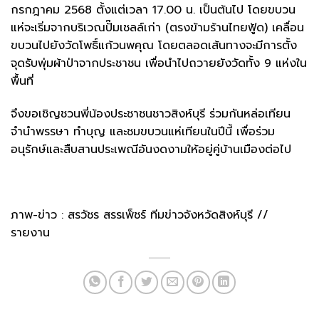
กรกฎาคม 2568 ตั้งแต่เวลา 17.00 น. เป็นต้นไป โดยขบวน
แห่จะเริ่มจากบริเวณปั๊มเชลล์เก่า (ตรงข้ามร้านไทยฟู้ด) เคลื่อน
ขบวนไปยังวัดโพธิ์แก้วนพคุณ โดยตลอดเส้นทางจะมีการตั้ง
จุดรับพุ่มผ้าป่าจากประชาชน เพื่อนำไปถวายยังวัดทั้ง 9 แห่งใน
พื้นที่
จึงขอเชิญชวนพี่น้องประชาชนชาวสิงห์บุรี ร่วมกันหล่อเทียน
จำนำพรรษา ทำบุญ และชมขบวนแห่เทียนในปีนี้ เพื่อร่วม
อนุรักษ์และสืบสานประเพณีอันงดงามให้อยู่คู่บ้านเมืองต่อไป
ภาพ-ข่าว : สรวัชร สรรเพ็ชร์ ทีมข่าวจังหวัดสิงห์บุรี //
รายงาน