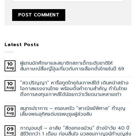
Latest Posts
ผู้แทนนักศึกษาและสมาชิกสภาเด็กระดับชาติให้
10
Aug
สัมภาษณ์สื่อญี่ปุ่นเกี่ยวกับการเลือกตั้งไทยในปี 69
“สว.ปริญญา” หารือทูตไทยในเกาหลีใต้ เดินหน้าสร้าง
10
Aug
โอกาสแรงงานไทย พร้อมตั้งคำถามสำคัญ ทำไมไทย
ดึงการลงทุนเกาหลีได้น้อยกว่าเวียดนามหลายเท่า
สมุทรปราการ – ครอบครัว “พาณิชย์พิศาล” ทำบุญ
09
Aug
เลี้ยงพระอุทิศแด่บรรพบุรุษผู้ล่วงลับ
กาญจนบุรี – อาลัย “สีดอทองม้วน” ช้างป่าวัย 40 ปี
09
Aug
สู้ชีวิตกว่า 1 เดือน ก่อนสิ้นใจ มวลชนกาญจน์ทำบุญส่ง