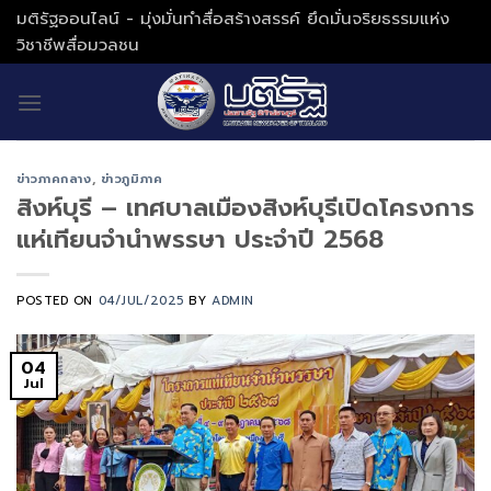
Skip
มติรัฐออนไลน์ - มุ่งมั่นทำสื่อสร้างสรรค์ ยึดมั่นจริยธรรมแห่ง
to
วิชาชีพสื่อมวลชน
content
ข่าวภาคกลาง
,
ข่าวภูมิภาค
สิงห์บุรี – เทศบาลเมืองสิงห์บุรีเปิดโครงการ
แห่เทียนจำนำพรรษา ประจำปี 2568
POSTED ON
04/JUL/2025
BY
ADMIN
04
Jul