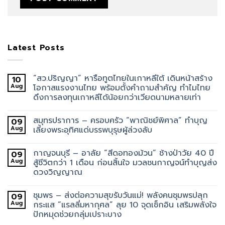
Latest Posts
“สว.ปริญญา” หารือทูตไทยในเกาหลีใต้ เดินหน้าสร้าง
10
Aug
โอกาสแรงงานไทย พร้อมตั้งคำถามสำคัญ ทำไมไทย
ดึงการลงทุนเกาหลีได้น้อยกว่าเวียดนามหลายเท่า
สมุทรปราการ – ครอบครัว “พาณิชย์พิศาล” ทำบุญ
09
Aug
เลี้ยงพระอุทิศแด่บรรพบุรุษผู้ล่วงลับ
กาญจนบุรี – อาลัย “สีดอทองม้วน” ช้างป่าวัย 40 ปี
09
Aug
สู้ชีวิตกว่า 1 เดือน ก่อนสิ้นใจ มวลชนกาญจน์ทำบุญส่ง
ดวงวิญญาณ
ชุมพร – ส่งต่อความสุขรับวันแม่! พลังคนชุมพรปลุก
09
Aug
กระแส “แรลลี่มหากุศล” ลุย 10 จุดเช็กอิน เสริมพลังใจ
ปักหมุดช่วยกลุ่มเปราะบาง