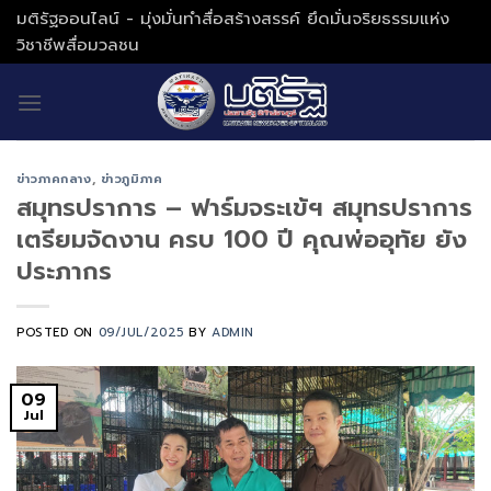
Skip
มติรัฐออนไลน์ - มุ่งมั่นทำสื่อสร้างสรรค์ ยึดมั่นจริยธรรมแห่ง
to
วิชาชีพสื่อมวลชน
content
ข่าวภาคกลาง
,
ข่าวภูมิภาค
สมุทรปราการ – ฟาร์มจระเข้ฯ สมุทรปราการ
เตรียมจัดงาน ครบ 100 ปี คุณพ่ออุทัย ยัง
ประภากร
POSTED ON
09/JUL/2025
BY
ADMIN
09
Jul