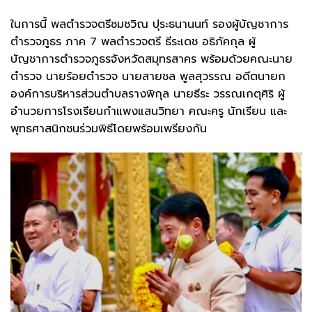
ในการนี้ พลตำรวจตรีชมชวิณ ปุระธนานนท์ รองผู้บัญชาการ
ตำรวจภูธร ภาค 7 พลตำรวจตรี ธีระเดช อธิภัคกุล ผู้
บัญชาการตำรวจภูธรจังหวัดสมุทรสาคร พร้อมด้วยคณะนาย
ตำรวจ นายร้อยตำรวจ นายสายชล พูลสุวรรณ อดีตนายก
องค์การบริหารส่วนตำบลรางพิกุล นายธีระ วรรณเกตุศิริ ผู้
อำนวยการโรงเรียนกำแพงแสนวิทยา คณะครู นักเรียน และ
พุทธศาสนิกชนร่วมพิธีโดยพร้อมเพรียงกัน