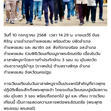
วันที่ 10 กรกฎาคม 2568 เวลา 14.29 น. นายนรวีร์ ขันธ
หิรัญ นายอำเภอกำแพงแสน พร้อมด้วย ปลัดอำเภอ
กำแพงแสน และ สมาชิก อส. สังกัดกองร้อย อส.อำเภอ
กำแพงแสน ร่วมพิธีเวียนเทียนบูชาพระรัตนตรัย เนื่องในวัน
อาสาฬหบูชาโดยการทำประทักษิณ 3 รอบ ณ อุโบสถวัด
ประชาราษฎร์บำรุง (รางหมัน) ตำบลรางพิกุล อำเภอ
กำแพงแสน จังหวัดนครปฐม
การเวียนเทียนในวันอาสาฬหบูชาเป็นประเพณีสำคัญที่ชาวพุทธ
ปฏิบัติเพื่อระลึกถึงพระพุทธเจ้า โดยจะเดินเวียนรอบปูชนียสถาน
เช่น อุโบสถ 3 รอบ พร้อมถือดอกไม้ ธูป และ เทียน การเวียน
เทียนนี้ เป็นการแสดงความเคารพต่อพระรัตนตรัย (พระพุทธ
พระธรรม พระสงฆ์)