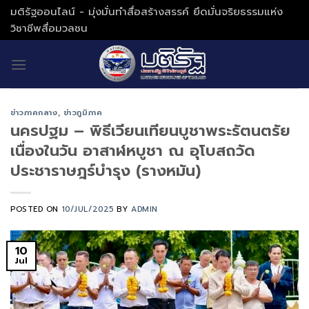
Skip
มติรัฐออนไลน์ - มุ่งมั่นทำสื่อสร้างสรรค์ ยึดมั่นจริยธรรมแห่ง
to
วิชาชีพสื่อมวลชน
content
ข่าวภาคกลาง
,
ข่าวภูมิภาค
นครปฐม – พิธีเวียนเทียนบูชาพระรัตนตรัย
เนื่องในวัน อาสาฬหบูชา ณ อุโบสถวัด
ประชาราษฎร์บำรุง (รางหมัน)
POSTED ON
10/JUL/2025
BY
ADMIN
10
Jul