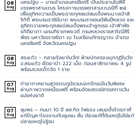
นครปฐม – นายอำเภอนครชัยศรี เป็นประธานในพิธี
08
Aug
บรรพชาสามเณร โครงการบรรพชาสามเณรปีที่ ๒๕
เพื่ออุทิศถวายเป็นพระราชกุศลแด่สมเด็จพระนางเจ้าสิ
ริกิติ์ พระบรมราชินีนาถ พระบรมราชชนนีพันปีหลวง และ
อุทิศถวายพระกุศลแด่สมเด็จพระเจ้าลูกเธอ เจ้าฟ้าพัช
รกิติยาภา นเรนทิราเทพยวดี กรมหลวงราชสาริณีสิริ
พัชร มหาวัชรราชธิดา ณ โรงเรียนภัทรญาณ อำเภอ
นครชัยศรี จังหวัดนครปฐม
สระแก้ว – ทลายรังยาในวัด! ฝ่ายปกครองบุกกุฏิในวัด
08
Aug
จ.สระแก้ว ยึดยาบ้า 222 เม็ด ก่อนลาสิกขาพระ 4 รูป
พร้อมรวบเด็กวัด 1 ราย
ท่าอากาศยานสุวรรณภูมิชวนบอกรักแม่ในวันพิเศษ
07
Aug
ผ่านภาพวาดเหมือนฟรี พร้อมจัดแสดงนิทรรศการวัน
แม่แห่งชาติ
ชุมพร – ทนมา 10 ปี สส.กิต ไฟแรง เสนอตั้งไตรภาคี
07
Aug
แก้ปัญหาโรงงานกับชุมชน ลั่น ต้องแก้ที่ต้นเหตุไม่ใช่แก้
ปลายเหตุไม่รู้จบ