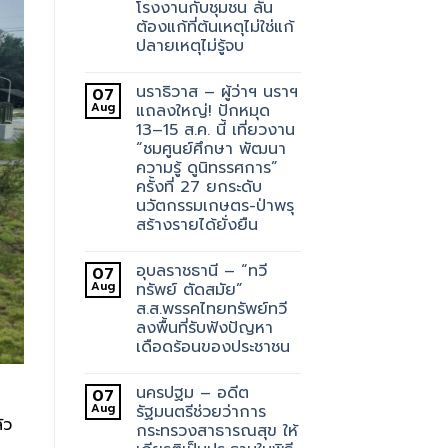
โรงงานกับชุมชน ลั่น
ต้องแก้ที่ต้นเหตุไม่ใช่แก้
ปลายเหตุไม่รู้จบ
นราธิวาส – ผู้ว่าฯ นราฯ
07
Aug
แถลงใหญ่! ปักหมุด
13–15 ส.ค. นี้ เที่ยวงาน
“ชมศูนย์ศึกษา พัฒนา
ความรู้ ดูนิทรรศการ”
ครั้งที่ 27 ยกระดับ
นวัตกรรมเกษตร-ป่าพรุ
สร้างรายได้ยั่งยืน
อุบลราชธานี – “ทวี
07
Aug
ทรัพย์ ตัดสมัย”
ส.ส.พรรคไทยทรัพย์ทวี
ลงพื้นที่รับฟังปัญหา
เดือดร้อนของประชาชน
นครปฐม – อดีต
07
Aug
รัฐมนตรีช่วยว่าการ
้ว
กระทรวงสาธารณสุข ให้