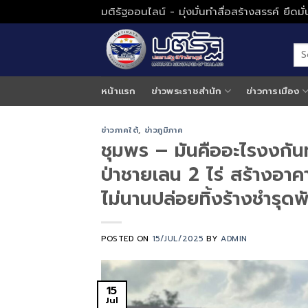
Skip
มติรัฐออนไลน์ - มุ่งมั่นทำสื่อสร้างสรรค์ ยึดม
to
content
หน้าแรก
ข่าวพระราชสำนัก
ข่าวการเมือง
ข่าวภาคใต้
,
ข่าวภูมิภาค
ชุมพร – มันคืออะไรงงกันท
ป่าชายเลน 2 ไร่ สร้างอาคา
ไม่นานปล่อยทิ้งร้างชำรุด
POSTED ON
15/JUL/2025
BY
ADMIN
15
Jul