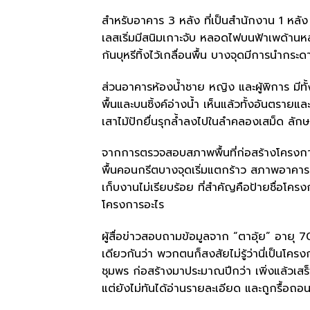
สำหรับอาคาร 3 หลัง ที่เป็นสำนักงาน 1 หลัง
เลสเริ่มมีสนิมเกาะจับ หลอดไฟบนฟ้าเพด้านหลุ
ก้นบุหรีทิ้งไว้เกลื่อนพื้น บางจุดมีการนำกระด
ส่วนอาคารห้องน้ำชาย หญิง และผู้พิการ มีท
พื้นและบนซิ้งค์อ่างน้ำ เห็นแล้วทั้งอันตรา
เสาไม้ปักยื่นรุกล้ำลงไปในลำคลองเสม็ด ลักษ
จากการตรวจสอบสภาพพื้นที่ก่อสร้างโครงการ
พื้นคอนกรีตบางจุดเริ่มแตกร้าว สภาพอาคารเริ
เก็บงานไม่เรียบร้อย ที่สำคัญคือป้ายชื่อโครงก
โครงการอะไร
ผู้สื่อข่าวสอบถามข้อมูลจาก “ตาอุ้ย” อายุ 
เดียวกันว่า พวกตนก็สงสัยไม่รู้ว่านี่เป็นโค
ชุมพร ก่อสร้างมาประมาณปีกว่า เพิ่งแล้วเส
แต่ยังไม่ทันได้อ่านรายละเอียด และถูกรื้อถ