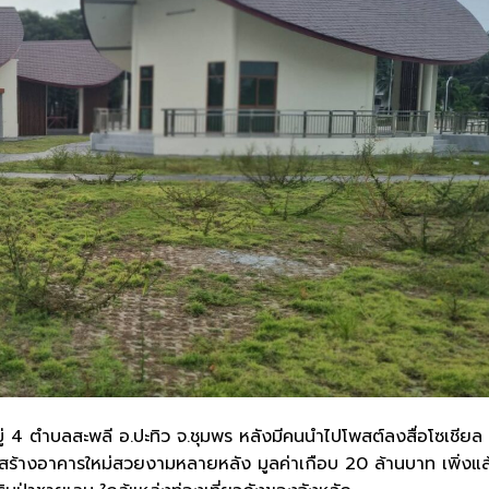
่หมู่ 4 ตำบลสะพลี อ.ปะทิว จ.ชุมพร หลังมีคนนำไปโพสต์ลงสื่อโซเชียล
อสร้างอาคารใหม่สวยงามหลายหลัง มูลค่าเกือบ 20 ล้านบาท เพิ่งแล