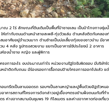
ณ 2 ไร่ ลักษณะที่ดินเดิมเป็นพื้นที่ป่าชายเลน เป็นป่าโกงกางชุ่มน้
 ให้เท่ากับถนนด้านหน้าสายสะพลี-ทุ่งวัวแล่น ด้านหลังติดกับคลองท
งแสมอาศัยอยู่จำนวนมาก ด้านซ้ายเป็นบ่อเลี้ยงกุ้งของชาวบ้าน มีอา
ำนวน 4 หลัง รูปทรงสวยงาม แยกเป็นอาคารใช้ประโยชน์ 2 อาคาร
นห้องน้ำชาย หญิง และผู้พิการ
ป็นโครงการอะไร งบประมาณเท่าไร หน่วยงานรัฐใดรับผิดชอบ มีบริษัทใ
้านหน้าติดกับถนน มีร่องรอยการรื้อถอนป้ายโครงการออกไปแล้ว แต่
้นคอนกรีตเป็นลานจอดรถ รอบๆเป็นลานหญ้าและปูพื้นด้วยอิฐตัวหน
โดยอาคารสถานที่โครงการดังกล่าวอยู่เยื้องๆตรงข้ามฝั่งถนนกับที่ท
 ห่างจากสนามบินชุมพร 19 กิโลเมตร และห่างจากหาดท่องเที่ยวท