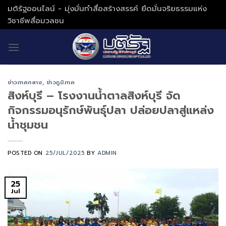
Skip
มติรัฐออนไลน์ - มุ่งมั่นทำสื่อสร้างสรรค์ ยึดมั่นจริยธรรมแห่ง
to
วิชาชีพสื่อมวลชน
content
ข่าวภาคกลาง
,
ข่าวภูมิภาค
สิงห์บุรี – โรงงานน้ำตาลสิงห์บุรี จัด
กิจกรรมอนุรักษ์พันธุ์ปลา ปล่อยปลาสู่แหล่ง
น้ำชุมชน
POSTED ON
25/JUL/2025
BY
ADMIN
25
Jul