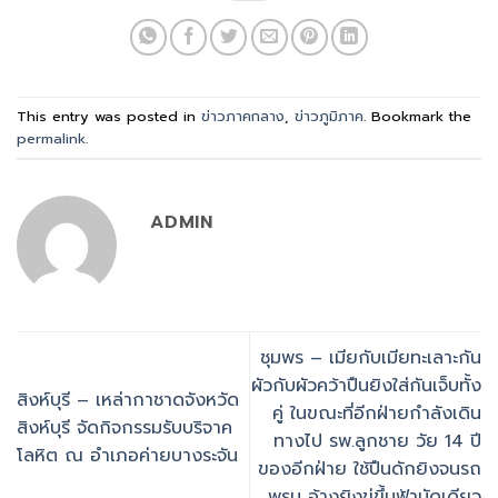
This entry was posted in
ข่าวภาคกลาง
,
ข่าวภูมิภาค
. Bookmark the
permalink
.
ADMIN
ชุมพร – เมียกับเมียทะเลาะกัน
ผัวกับผัวคว้าปืนยิงใส่กันเจ็บทั้ง
สิงห์บุรี – เหล่ากาชาดจังหวัด
คู่ ในขณะที่อีกฝ่ายกำลังเดิน
สิงห์บุรี จัดกิจกรรมรับบริจาค
ทางไป รพ.ลูกชาย วัย 14 ปี
โลหิต ณ อำเภอค่ายบางระจัน
ของอีกฝ่าย ใช้ปืนดักยิงจนรถ
พรุน อ้างยิงขู่ขึ้นฟ้านัดเดียว