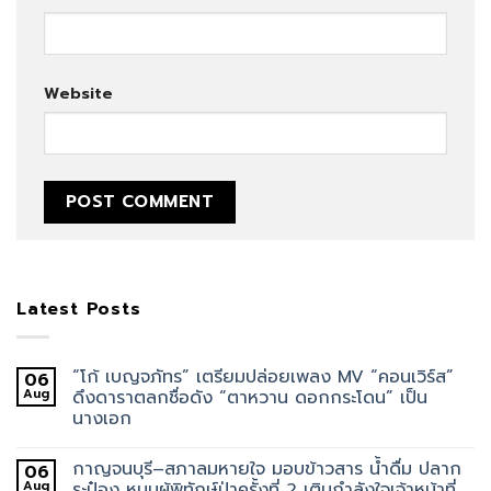
Website
Latest Posts
“โก้ เบญจภัทร” เตรียมปล่อยเพลง MV “คอนเวิร์ส”
06
Aug
ดึงดาราตลกชื่อดัง “ตาหวาน ดอกกระโดน” เป็น
นางเอก
กาญจนบุรี–สภาลมหายใจ มอบข้าวสาร น้ำดื่ม ปลาก
06
Aug
ระป๋อง หนุนผู้พิทักษ์ป่าครั้งที่ 2 เติมกำลังใจเจ้าหน้าที่