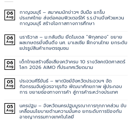
กาญจนบุรี – สมาคมนักข่าวฯ จับมือ แกร็บ
06
Aug
ประเทศไทย ส่งต่อคอมพิวเตอร์ให้ ร.ร.บ้านบึงหัวแหวน
กาญจนบุรี สร้างโอกาสทางการศึกษา
นราธิวาส – ม.กลันตัน ยึดโมเดล “พิกุลทอง” ขยาย
06
Aug
ผลเกษตรยั่งยืนดึง นศ. มาเลเซีย ฝึกงานไทย ยกระดับ
แปรรูปสินค้าเกษตรชุมชน
เด็กไทยสร้างชื่อเสียงคว้าครบ 10 รางวัลคณิตศาสตร์
06
Aug
โลก 2026 AIMO ที่ประเทศเวียดนาม
ประจวบคีรีขันธ์ – พาณิชย์จังหวัดประจวบฯ จัด
05
Aug
กิจกรรมจับคู่เจรจาธุรกิจ พัฒนาศักยภาพ ผู้ประกอบ
การ ขยายช่องทางการค้า สู่การค้าระหว่างประเทศ
นครปฐม – จังหวัดนครปฐมบูรณาการทุกภาคส่วน ขับ
05
Aug
เคลื่อนนโยบายด้านความมั่นคง ยกระดับการป้องกัน
อาชญากรรมทางเทคโนโลยี