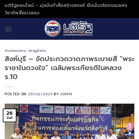
Skip
มติรัฐออนไลน์ - มุ่งมั่นทำสื่อสร้างสรรค์ ยึดมั่นจริยธรรมแห่ง
to
วิชาชีพสื่อมวลชน
content
ข่าวภาคกลาง
,
ข่าวภูมิภาค
สิงห์บุรี – จัดประกวดวาดภาพระบายสี “พระ
ราชาในดวงใจ” เฉลิมพระเกียรติในหลวง
ร.10
POSTED ON
26/JUL/2025
BY
ADMIN
26
Jul