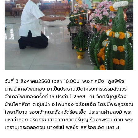
วันที่ 3 สิงหาคม2568 เวลา 16.00น. พ.จ.ท.คนึง พูลพิพิธ
นายอำเภอโพนทอง มาเป็นประธานเปิดโครงการธรรมสัญจร
อำเภอโพนทองครั้งที่ 15 ประจำปี 2568 ณ วัดศรีบุญเรือง
บ้านโคกสีดา ต.อุ่มเม่า อ.โพนทอง จ.ร้อยเอ็ด โดยมีพระสุวรรณ
โพธาภิบาล รองเจ้าคณะจังหวัดร้อยเอ็ด ประธานฝ่ายสงฆ์ พระ
มหาจำลอง อริยธโช เจ้าอาวาสวัดศรีบุญเรืองฯพร้อมด้วย พระ
เถรานุเถระตลอดจน นางรัชนี พลซื่อ สส.ร้อยเอ็ด เขต 3