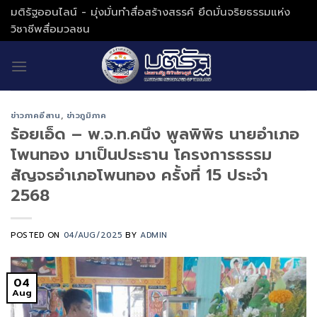
Skip
มติรัฐออนไลน์ - มุ่งมั่นทำสื่อสร้างสรรค์ ยึดมั่นจริยธรรมแห่ง
to
วิชาชีพสื่อมวลชน
content
ข่าวภาคอีสาน
,
ข่าวภูมิภาค
ร้อยเอ็ด – พ.จ.ท.คนึง พูลพิพิธ นายอำเภอ
โพนทอง มาเป็นประธาน โครงการธรรม
สัญจรอำเภอโพนทอง ครั้งที่ 15 ประจำ
2568
POSTED ON
04/AUG/2025
BY
ADMIN
04
Aug