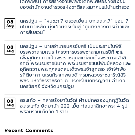
เด็กพิเศษ) การสร้างอาชีพเพื่อเด็กพิเศษอย่างยั่งยืน
ของสำนักงานตำรวจแห่งชาติและสมาคมแม่บ้านตำรวจ
นครปฐม – “ผบช.ภ.7 ตรวจเยี่ยม บก.สส.ภ.7” มอบ 7
08
Aug
นโยบายหลัก มุ่งเป้ายกระดับสู่ “ศูนย์กลางการข่าวและ
การสืบสวน”
นครปฐม – นายอำเภอนครชัยศรี เป็นประธานในพิธี
08
Aug
บรรพชาสามเณร โครงการบรรพชาสามเณรปีที่ ๒๕
เพื่ออุทิศถวายเป็นพระราชกุศลแด่สมเด็จพระนางเจ้าสิ
ริกิติ์ พระบรมราชินีนาถ พระบรมราชชนนีพันปีหลวง และ
อุทิศถวายพระกุศลแด่สมเด็จพระเจ้าลูกเธอ เจ้าฟ้าพัช
รกิติยาภา นเรนทิราเทพยวดี กรมหลวงราชสาริณีสิริ
พัชร มหาวัชรราชธิดา ณ โรงเรียนภัทรญาณ อำเภอ
นครชัยศรี จังหวัดนครปฐม
สระแก้ว – ทลายรังยาในวัด! ฝ่ายปกครองบุกกุฏิในวัด
08
Aug
จ.สระแก้ว ยึดยาบ้า 222 เม็ด ก่อนลาสิกขาพระ 4 รูป
พร้อมรวบเด็กวัด 1 ราย
Recent Comments