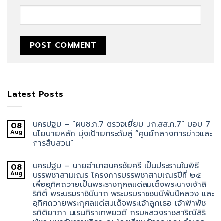
Latest Posts
นครปฐม – “ผบช.ภ.7 ตรวจเยี่ยม บก.สส.ภ.7” มอบ 7
08
Aug
นโยบายหลัก มุ่งเป้ายกระดับสู่ “ศูนย์กลางการข่าวและ
การสืบสวน”
นครปฐม – นายอำเภอนครชัยศรี เป็นประธานในพิธี
08
Aug
บรรพชาสามเณร โครงการบรรพชาสามเณรปีที่ ๒๕
เพื่ออุทิศถวายเป็นพระราชกุศลแด่สมเด็จพระนางเจ้าสิ
ริกิติ์ พระบรมราชินีนาถ พระบรมราชชนนีพันปีหลวง และ
อุทิศถวายพระกุศลแด่สมเด็จพระเจ้าลูกเธอ เจ้าฟ้าพัช
รกิติยาภา นเรนทิราเทพยวดี กรมหลวงราชสาริณีสิริ