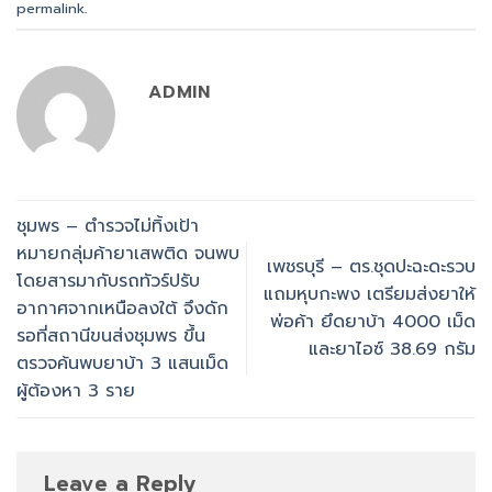
permalink
.
ADMIN
ชุมพร – ตำรวจไม่ทิ้งเป้า
หมายกลุ่มค้ายาเสพติด จนพบ
เพชรบุรี – ตร.ชุดปะฉะดะรวบ
โดยสารมากับรถทัวร์ปรับ
แถมหุบกะพง เตรียมส่งยาให้
อากาศจากเหนือลงใต้ จึงดัก
พ่อค้า ยึดยาบ้า 4000 เม็ด
รอที่สถานีขนส่งชุมพร ขึ้น
และยาไอซ์ 38.69 กรัม
ตรวจค้นพบยาบ้า 3 แสนเม็ด
ผู้ต้องหา 3 ราย
Leave a Reply