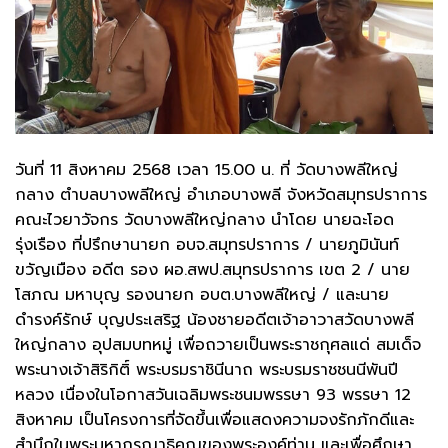
วันที่ 11 สิงหาคม 2568 เวลา 15.00 น. ที่ วัดบางพลีใหญ่
กลาง ตำบลบางพลีใหญ่ อำเภอบางพลี จังหวัดสมุทรปราการ
คณะไวยาวัจกร วัดบางพลีใหญ่กลาง นำโดย นายฉะโอด
รุ่งเรือง ที่ปรึกษานายก อบจ.สมุทรปราการ / นายภูมินันท์
ขวัญเมือง อดีต รอง ผอ.สพป.สมุทรปราการ เขต 2 / นาย
โสภณ มหาบุญ รองนายก อบต.บางพลีใหญ่ / และนาย
ดำรงค์รักษ์ บุญประเสริฐ น้องชายอดีตเจ้าอาวาสวัดบางพลี
ใหญ่กลาง อุปสมบทหมู่ เพื่อถวายเป็นพระราชกุศลแด่ สมเด็จ
พระนางเจ้าสิริกิติ์ พระบรมราชินีนาถ พระบรมราชชนนีพันปี
หลวง เนื่องในโอกาสวันเฉลิมพระชนมพรรษา 93 พรรษา 12
สิงหาคม เป็นโครงการที่จัดขึ้นเพื่อแสดงความจงรักภักดีและ
สำนึกในพระมหากรุณาธิคุณของพระองค์ท่าน และเพื่อศึกษา