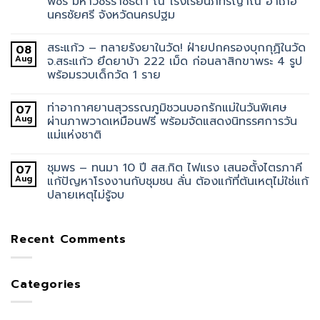
พัชร มหาวัชรราชธิดา ณ โรงเรียนภัทรญาณ อำเภอ
นครชัยศรี จังหวัดนครปฐม
สระแก้ว – ทลายรังยาในวัด! ฝ่ายปกครองบุกกุฏิในวัด
08
Aug
จ.สระแก้ว ยึดยาบ้า 222 เม็ด ก่อนลาสิกขาพระ 4 รูป
พร้อมรวบเด็กวัด 1 ราย
ท่าอากาศยานสุวรรณภูมิชวนบอกรักแม่ในวันพิเศษ
07
Aug
ผ่านภาพวาดเหมือนฟรี พร้อมจัดแสดงนิทรรศการวัน
แม่แห่งชาติ
ชุมพร – ทนมา 10 ปี สส.กิต ไฟแรง เสนอตั้งไตรภาคี
07
Aug
แก้ปัญหาโรงงานกับชุมชน ลั่น ต้องแก้ที่ต้นเหตุไม่ใช่แก้
ปลายเหตุไม่รู้จบ
Recent Comments
Categories