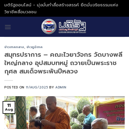
Skip
มติรัฐออนไลน์ - มุ่งมั่นทำสื่อสร้างสรรค์ ยึดมั่นจริยธรรมแห่ง
to
วิชาชีพสื่อมวลชน
content
ข่าวภาคกลาง
,
ข่าวภูมิภาค
สมุทรปราการ – คณะไวยาวัจกร วัดบางพลี
ใหญ่กลาง อุปสมบทหมู่ ถวายเป็นพระราช
กุศล สมเด็จพระพันปีหลวง
POSTED ON
11/AUG/2025
BY
ADMIN
11
Aug