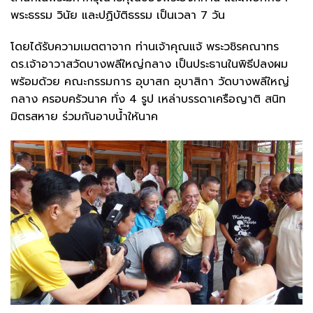
พระธรรม วินัย และปฏิบัติธรรม เป็นเวลา 7 วัน
โดยได้รับความเมตตาจาก ท่านเจ้าคุณแจ้ พระวชิรคณาทร
ดร.เจ้าอาวาสวัดบางพลีใหญ่กลาง เป็นประธานในพิธีปลงผม
พร้อมด้วย คณะกรรมการ อุบาสก อุบาสิกา วัดบางพลีใหญ่
กลาง ครอบครัวนาค ทั่ง 4 รูป เหล่าบรรดาเครือญาติ สนิท
มิตรสหาย ร่วมกันอาบน้ำให้นาค