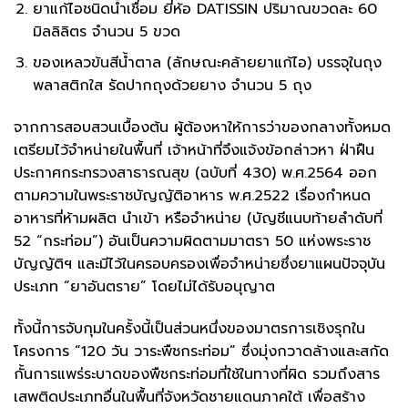
ยาแก้ไอชนิดน้ำเชื่อม ยี่ห้อ DATISSIN ปริมาณขวดละ 60
มิลลิลิตร จำนวน 5 ขวด
ของเหลวข้นสีน้ำตาล (ลักษณะคล้ายยาแก้ไอ) บรรจุในถุง
พลาสติกใส รัดปากถุงด้วยยาง จำนวน 5 ถุง
จากการสอบสวนเบื้องต้น ผู้ต้องหาให้การว่าของกลางทั้งหมด
เตรียมไว้จำหน่ายในพื้นที่ เจ้าหน้าที่จึงแจ้งข้อกล่าวหา ฝ่าฝืน
ประกาศกระทรวงสาธารณสุข (ฉบับที่ 430) พ.ศ.2564 ออก
ตามความในพระราชบัญญัติอาหาร พ.ศ.2522 เรื่องกำหนด
อาหารที่ห้ามผลิต นำเข้า หรือจำหน่าย (บัญชีแนบท้ายลำดับที่
52 “กระท่อม”) อันเป็นความผิดตามมาตรา 50 แห่งพระราช
บัญญัติฯ และมีไว้ในครอบครองเพื่อจำหน่ายซึ่งยาแผนปัจจุบัน
ประเภท “ยาอันตราย” โดยไม่ได้รับอนุญาต
ทั้งนี้การจับกุมในครั้งนี้เป็นส่วนหนึ่งของมาตรการเชิงรุกใน
โครงการ “120 วัน วาระพืชกระท่อม” ซึ่งมุ่งกวาดล้างและสกัด
กั้นการแพร่ระบาดของพืชกระท่อมที่ใช้ในทางที่ผิด รวมถึงสาร
เสพติดประเภทอื่นในพื้นที่จังหวัดชายแดนภาคใต้ เพื่อสร้าง