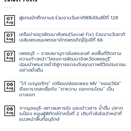
ผู้แทนนักศึกษามธ.ร่วมงานวันชาติฟิลิปปินส์ปีที่ 128
07
Aug
เครือข่ายยุวพัฒนาสังคม(Social Fix) ร่วมงานวันชาติ
07
Aug
เฉลิมพระชนมพรรษาจักรพรรดิญี่ปุ่นปีที่ 66
เพชรบุรี – ราชเลขานุการในพระองค์ ลงพื้นที่ติดตาม
07
Aug
ความก้าวหน้า”โครงการพัฒนาจังหวัดเพชรบุรี”
น้อมนำพระราชดำริสู่การยกระดับคุณภาพชีวิตประชาชน
อย่างยั่งยืน
“โก้ เบญจภัทร” เตรียมปล่อยเพลง MV “คอนเวิร์ส”
06
Aug
ดึงดาราตลกชื่อดัง “ตาหวาน ดอกกระโดน” เป็น
นางเอก
กาญจนบุรี–สภาลมหายใจ มอบข้าวสาร น้ำดื่ม ปลาก
06
Aug
ระป๋อง หนุนผู้พิทักษ์ป่าครั้งที่ 2 เติมกำลังใจเจ้าหน้าที่
แนวหน้าพื้นที่อนุรักษ์