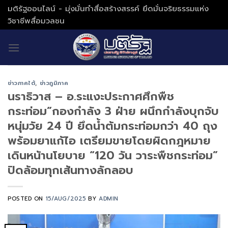
Skip
มติรัฐออนไลน์ - มุ่งมั่นทำสื่อสร้างสรรค์ ยึดมั่นจริยธรรมแห่ง
to
วิชาชีพสื่อมวลชน
content
ข่าวภาคใต้
,
ข่าวภูมิภาค
นราธิวาส – อ.ระแงะประกาศศึกพืช
กระท่อม”กองกำลัง 3 ฝ่าย ผนึกกำลังบุกจับ
หนุ่มวัย 24 ปี ยึดน้ำต้มกระท่อมกว่า 40 ถุง
พร้อมยาแก้ไอ เตรียมขายโดยผิดกฎหมาย
เดินหน้านโยบาย “120 วัน วาระพืชกระท่อม”
ปิดล้อมทุกเส้นทางลักลอบ
POSTED ON
15/AUG/2025
BY
ADMIN