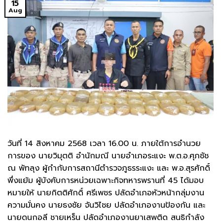
15
Aug
วันที่ 14 สิงหาคม 2568 เวลา 16.00 น. ภายใต้การอำนวย
การของ นายวิมุตติ อำนักมณี นายอำเภอระแงะ พ.ต.อ.ศุภชัช
ณ พัทลุง ผู้กำกับการสถานีตำรวจภูธรระแงะ และ พ.อ.สุรศักดิ์
พึ่งแย้ม ผู้บังคับการหน่วยเฉพาะกิจทหารพรานที่ 45 ได้มอบ
หมายให้ นายกิตติศักดิ์ ศรีเพชร ปลัดอำเภอหัวหน้ากลุ่มงาน
ความมั่นคง นายธงชัย จันวิไชย ปลัดอำเภองานป้องกัน และ
นายดนกอลี ชายเหร็น ปลัดอำเภองานยาเสพติด สนธิกำลัง