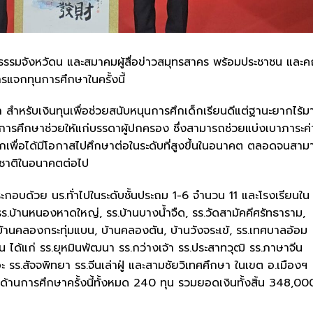
ธรรมจังหวัดน และสมาคมผู้สื่อข่าวสมุทรสาคร พร้อมประชาชน และ
ารแจกทุนการศึกษาในครั้งนี้
 สำหรับเงินทุนเพื่อช่วยสนับหนุนการศึกเด็กเรียนดีแต่ฐานะยากไร้ม
างการศึกษาช่วยให้แก่บรรดาผู้ปกครอง ซึ่งสามารถช่วยแบ่งเบาภาระค่า
ด็กเพื่อได้มีโอกาสไปศึกษาต่อในระดับที่สูงขึ้นในอนาคต ตลอดจนสา
ศชาติในอนาคตต่อไป
ประกอบด้วย นร.ทั่าไปในระดับชั้นประถม 1-6 จำนวน 11 และโรงเรียนใน
รร.บ้านหนองหาดใหญ่, รร.บ้านบางน้ำจืด, รร.วัดสามัคคีศรัทธาราม,
้านคลองกระทุ่มแบน, บ้านคลองตัน, บ้านวังจระเข้, รร.เทศบาลอ้อม
ได้แก่ รร.ยุหมินพัฒนา รร.กว่างเจ้า รร.ประสาทวุฒิ รร.ภาษาจีน
ะ รร.สัจจพิทยา รร.จีนเล่าฝู่ และสามชัยวิเทศศึกษา ในเขต อ.เมืองฯ
ุนด้านการศึกษาครั้งนี้ทั้งหมด 240 ทุน รวมยอดเงินทั้งสิ้น 348,00