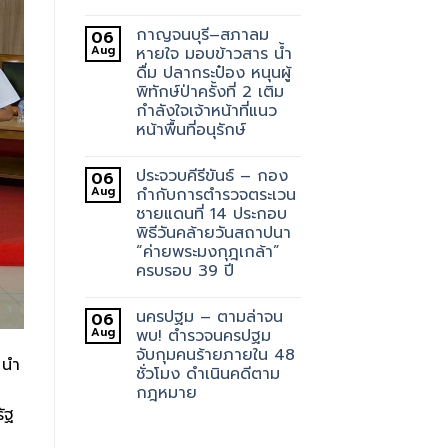
กาญจนบุรี–สภาลม
06
Aug
หายใจ มอบข้าวสาร น้ำ
ดื่ม ปลากระป๋อง หนุนผู้
พิทักษ์ป่าครั้งที่ 2 เติม
กำลังใจเจ้าหน้าที่แนว
หน้าพื้นที่อนุรักษ์
ประจวบคีรีขันธ์ – กอง
06
Aug
กำกับการตำรวจตระเวน
ชายแดนที่ 14 ประกอบ
พิธีวันคล้ายวันสถาปนา
“ค่ายพระมงกุฎเกล้า”
ครบรอบ 39 ปี
นครปฐม – ตามล่าจน
06
Aug
พบ! ตำรวจนครปฐม
จับกุมคนร้ายภายใน 48
 นำ
ชั่วโมง ดำเนินคดีตาม
กฎหมาย
รัฐ