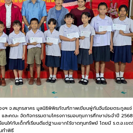
.เมืองฯ จ.สมุทรสาคร มูลนิธิพิพิธภัณฑ์ภาพเขียนพู่กันจีนร้อยตระกูลแซ่
นิธิฯ และคณะ จัดกิจกรรมตามโครงการมอบทุนการศึกษาประจำปี 2568
รียนให้กับเด็กที่เรียนดีแต่ฐานะยากไร้ขาดทุนทรัพย์ โดยมี ร.ต.อ.เขต
ทำพิธี