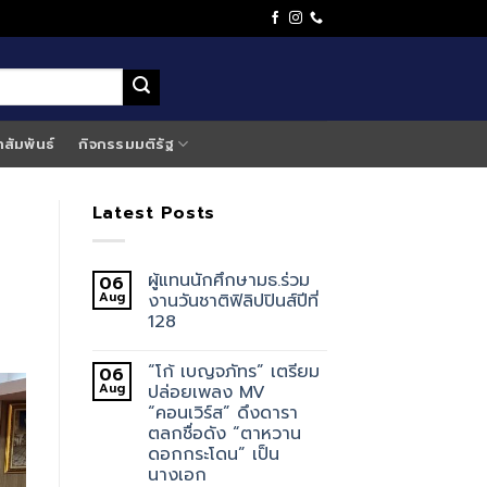
าสัมพันธ์
กิจกรรมมติรัฐ
Latest Posts
ผู้แทนนักศึกษามธ.ร่วม
06
Aug
งานวันชาติฟิลิปปินส์ปีที่
128
“โก้ เบญจภัทร” เตรียม
06
Aug
ปล่อยเพลง MV
“คอนเวิร์ส” ดึงดารา
ตลกชื่อดัง “ตาหวาน
ดอกกระโดน” เป็น
นางเอก