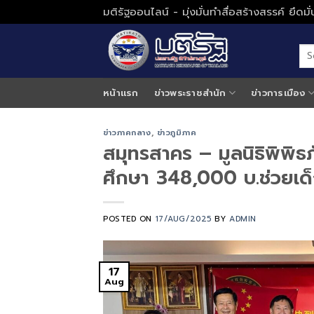
Skip
มติรัฐออนไลน์ - มุ่งมั่นทำสื่อสร้างสรรค์ ยึดม
to
content
หน้าแรก
ข่าวพระราชสำนัก
ข่าวการเมือง
ข่าวภาคกลาง
,
ข่าวภูมิภาค
สมุทรสาคร – มูลนิธิพิพิ
ศึกษา 348,000 บ.ช่วยเด็ก
POSTED ON
17/AUG/2025
BY
ADMIN
17
Aug