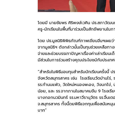
โดยมี นายชัยพร ศิริพงษ์เวคิน ปธ.สภาวัฒน
ครู-นักเรียนในพื้นที่มาร่วมเป็นสักขีพยานในก
โดย ปธ.มูลนิธิพิพิธภัณฑ์ภาพเขียนจีนฯเผยว่า
จากมูลนิธิฯ ดังกล่าวนั้นเป็นทุนช่วยเหลือท
จ่ายและช่วยบรรเทาปัญหาเรื่องค่าเล่าเรียนเ
มีส่วนในการร่วมสร้างคุณประโยชน์กับประเท
“สำหรับในพิธีมอบทุนสำหรับนักเรียนครั้งนี้ 
จังหวัดสมุทรสาคร เช่น โรงเรียนวัดบ้านไร่, 
รร.ทำนบแพ้ว, วัดใหม่หนองพะอง, วังนกไข่, บ
น้อย, และ รร.จากภานในสมาคมจีน 9 โรงเรียน 
บางกอกนวมินทร์ รร.มหาวีรานุวัตร รร.จิ้นเตอ
จ.สมุทรสาคร ทั้งนี้ดยพิธีแจกทุนเพื่อสนับหน
บาท”