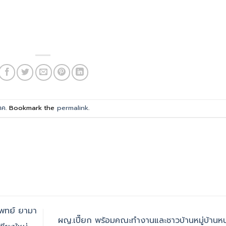
าค
. Bookmark the
permalink
.
พทย์ ยามา
ผญ.เปี๊ยก พร้อมคณะทำงานและชาวบ้านหมู่บ้านห