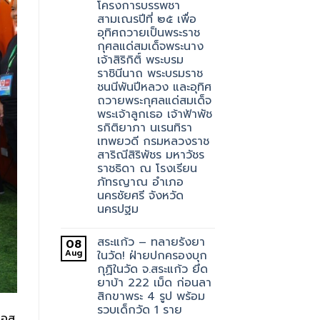
โครงการบรรพชา
สามเณรปีที่ ๒๕ เพื่อ
อุทิศถวายเป็นพระราช
กุศลแด่สมเด็จพระนาง
เจ้าสิริกิติ์ พระบรม
ราชินีนาถ พระบรมราช
ชนนีพันปีหลวง และอุทิศ
ถวายพระกุศลแด่สมเด็จ
พระเจ้าลูกเธอ เจ้าฟ้าพัช
รกิติยาภา นเรนทิรา
เทพยวดี กรมหลวงราช
สาริณีสิริพัชร มหาวัชร
ราชธิดา ณ โรงเรียน
ภัทรญาณ อำเภอ
นครชัยศรี จังหวัด
นครปฐม
สระแก้ว – ทลายรังยา
08
Aug
ในวัด! ฝ่ายปกครองบุก
กุฏิในวัด จ.สระแก้ว ยึด
ยาบ้า 222 เม็ด ก่อนลา
สิกขาพระ 4 รูป พร้อม
รวบเด็กวัด 1 ราย
เอส