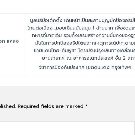
มูลนิธิป่อเต็กตึ๊ง เดินหน้าเป็นสะพานบุญปกป้องอธิ
ไทยต่อเนื่อง ..มอบเงินสนับสนุน 1 ล้านบาท เพื่อช่วยเ
ทหารที่บาดเจ็บ รวมทั้งเสริมสร้างความมั่นคงของฐา
บอก แหล่ง
มั่นในการปกป้องอธิปไตยจากเหตุการณ์ปะทะตาม
ชายแดนไทย-กัมพูชา โดยปรับปรุงเส้นทางเคลื่อน
ยานเกราะฯ ณ อาคารอเนกประสงค์ ชั้น 2 สถา
วิชาการป้องกันประเทศ เขตดินแดง กรุงเทพฯ
lished.
Required fields are marked
*