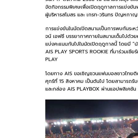
จัดกิจกรรมพิเศษเพื่อเปิดฤดูกาลการแข่งขัน
ผู้บริหารสโมสร และ เกรท-วรินทร ปัญหกาญจน
การแข่งขันในนัดเปิดสนามเป็นการพบกันระหว
จน์ เอฟซี บรรยากาศภายในสนามเต็มไปด้วยคว
แบ่งคะแนนกันไปในนัดเปิดฤดูกาลนี้ โดยมี “น
AIS PLAY SPORTS ROOKIE ที่มาร่วมเชียร์
PLAY
โดยทาง AIS ขอเชิญชวนแฟนบอลชาวไทยติดตา
ศุกร์ที่ 15 สิงหาคม เป็นต้นไป โดยสามารถรับช
และกล่อง AIS PLAYBOX ผ่านแอปพลิเคชัน A