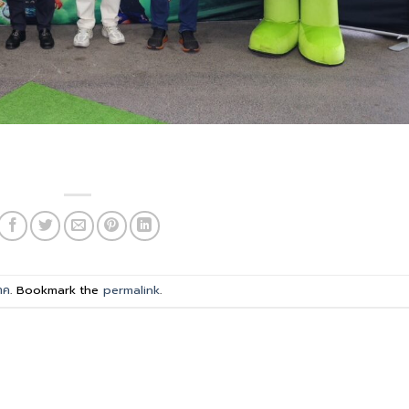
าค
. Bookmark the
permalink
.