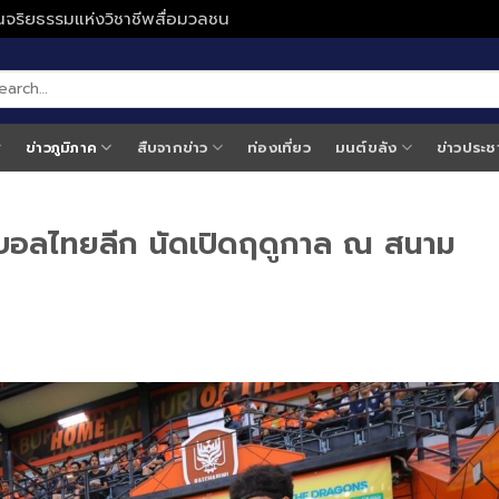
ั่นจริยธรรมแห่งวิชาชีพสื่อมวลชน
ข่าวภูมิภาค
สืบจากข่าว
ท่องเที่ยว
มนต์ขลัง
ข่าวประช
ุตบอลไทยลีก นัดเปิดฤดูกาล ณ สนาม