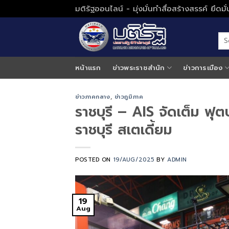
Skip
มติรัฐออนไลน์ - มุ่งมั่นทำสื่อสร้างสรรค์ ยึดม
to
content
หน้าแรก
ข่าวพระราชสำนัก
ข่าวการเมือง
ข่าวภาคกลาง
,
ข่าวภูมิภาค
ราชบุรี – AIS จัดเต็ม ฟ
ราชบุรี สเตเดี้ยม
POSTED ON
19/AUG/2025
BY
ADMIN
19
Aug