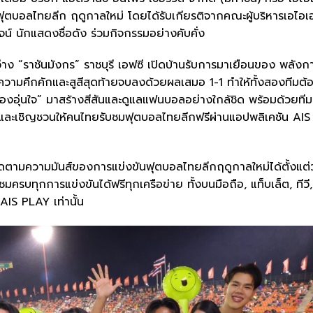
ฟุตบอลไทยลีก ฤดูกาลใหม่ โดยได้รับเกียรติจากคณะผู้บริหารเอไอเ
์ นักแสดงชื่อดัง ร่วมกิจกรรมอย่างคับคั่ง
่าง “ราชันมังกร” ราชบุรี เอฟซี เปิดบ้านรับการมาเยือนของ พลัง
ามคึกคักและสูสีสุดท้ายจบลงด้วยผลเสมอ 1-1 ทำให้ทั้งสองทีมต้
้องอุ่นใจ” มาสร้างสีสันและดูแลแฟนบอลอย่างใกล้ชิด พร้อมด้วยทีม
และเชิญชวนให้คนไทยรับชมฟุตบอลไทยลีกฟรีผ่านแอปพลิเคชัน AIS
มความมันส์ของการแข่งขันฟุตบอลไทยลีกฤดูกาลใหม่ได้ตั้งแต่ว
มครบทุกการแข่งขันได้ฟรีทุกเครือข่าย ทั้งบนมือถือ, แท็บเล็ต, ทีวี,
IS PLAY เท่านั้น