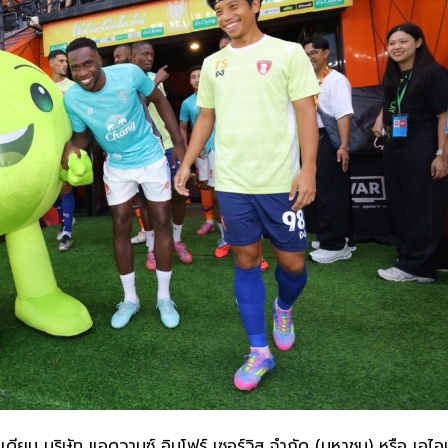
ดียม บริษัท แอดวานซ์ อินโฟร์ เซอร์วิส จำกัด (มหาชน) หรือ เอไอ