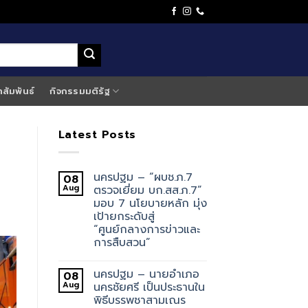
าสัมพันธ์
กิจกรรมมติรัฐ
Latest Posts
นครปฐม – “ผบช.ภ.7
08
Aug
ตรวจเยี่ยม บก.สส.ภ.7”
มอบ 7 นโยบายหลัก มุ่ง
เป้ายกระดับสู่
“ศูนย์กลางการข่าวและ
การสืบสวน”
นครปฐม – นายอำเภอ
08
Aug
นครชัยศรี เป็นประธานใน
พิธีบรรพชาสามเณร