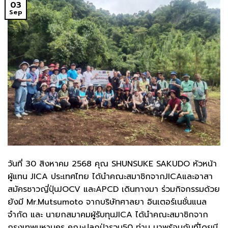
03
Sep
วันที่ 30 สิงหาคม 2568 คุณ SHUNSUKE SAKUDO หัวหน้า
ผู้แทน JICA ประเทศไทย ได้นำคณะสมาชิกจากJICAและอาสา
สมัครชาวญี่ปุ่นJOCV และAPCD เดินทางมา ร่วมกิจกรรมด้วย
ยังมี Mr.Mutsumoto จากบริษัทศาลยา อินเตอร์เนชั่นแนล
จำกัด และ นายกสมาคมผู้รับทุนJICA ได้นำคณะสมาชิกจาก
กรุงเทพมหานคร คณะปลูกป่ารวม50 ท่าน มาพร้อมกันที่โดยมี