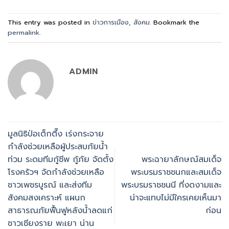
This entry was posted in
ข่าวการเมือง
,
สังคม
. Bookmark the
permalink
.
ADMIN
มูลนิธิป่อเต็กตึ๊ง เร่งกระจาย
กำลังช่วยเหลือผู้ประสบภัยน้ำ
ท่วม ระดมทีมกู้ชีพ กู้ภัย จัดตั้ง
พระฉายาลักษณ์สมเด็จ
โรงครัวฯ จัดกำลังช่วยเหลือ
พระบรมราชชนกและสมเด็จ
ชาวเพชรบูรณ์ และส่งทีม
พระบรมราชชนนี ที่งดงามและ
สังคมสงเคราะห์ แผนก
น่าจะแทบไม่มีใครเคยเห็นมา
สาธารณภัยฟื้นฟูหลังน้ำลดแก่
ก่อน
ชาวเชียงราย พะเยา น่าน