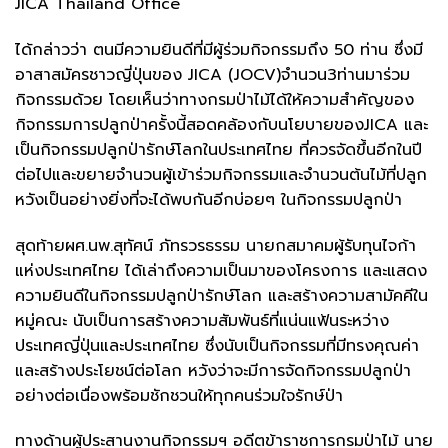
JICA Thailand Office
ได้กล่าวว่า ตนมีความยินดีที่มีผู้ร่วมกิจกรรมถึง 50 ท่าน ซึ่งมี
อาสาสมัครชาวญี่ปุ่นของ JICA (JOCV)จำนวน3ท่านมาร่วม
กิจกรรมด้วย โดยเห็นว่าทางกรมป่าไม้ได้ให้ความสำคัญของ
กิจกรรมการปลูกป่าครั้งนี้สอดคล้องกับนโยบายของJICA และ
เป็นกิจกรรมปลูกป่ารักษ์โลกในประเทศไทย ที่ควรจัดขึ้นอีกในปี
ต่อไปและขยายจำนวนผู้เข้าร่วมกิจกรรมและจำนวนต้นไม้ที่ปลูก
หวังเป็นอย่างยิ่งที่จะได้พบกันอีกบ่อยๆ ในกิจกรรมปลูกป่า
สุดท้ายผศ.นพ.สุทัศน์ ภัทรวรธรรม นายกสมาคมผู้รับทุนไจก้า
แห่งประเทศไทย ได้เล่าถึงความเป็นมาของโครงการ และแสดง
ความยินดีในกิจกรรมปลูกป่ารักษ์โลก และสร้างความสามัคคีใน
หมู่คณะ นับเป็นการสร้างความสัมพันธ์ที่แน่นแฟ้นระหว่าง
ประเทศญี่ปุ่นและประเทศไทย ซึ่งนับเป็นกิจกรรมที่มีทรงคุณค่า
และสร้างประโยชน์ต่อโลก หวังว่าจะมีการจัดกิจกรรมปลูกป่า
อย่างต่อเนื่องพร้อมชักชวนให้ทุกคนร่วมใจรักษ์ป่า
ทางด้านผู้ประสานงานกิจกรรมฯ อดีตข้าราชการกรมป่าไม้ นาย