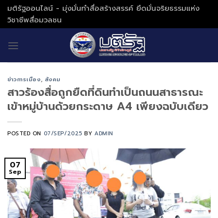
Skip
มติรัฐออนไลน์ - มุ่งมั่นทำสื่อสร้างสรรค์ ยึดมั่นจริยธรรมแห่ง
to
วิชาชีพสื่อมวลชน
content
ข่าวการเมือง
,
สังคม
สาวร้องสื่อถูกยืดที่ดินทำเป็นถนนสาธารณะ
เข้าหมู่บ้านด้วยกระดาษ A4 เพียงฉบับเดียว
POSTED ON
07/SEP/2025
BY
ADMIN
07
Sep