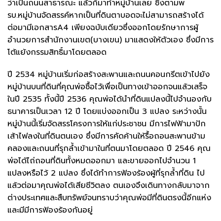
ว่าเป็นถนนสาธารณะ แล้วก็มาทำหมู่บ้านเลย ซึ่งตามพ
รบ.หมู่บ้านจัดสรรค์หากเป็นที่ดินตาบอดจะไม่สามารถสร้างได้
ต่อมามีเอกสารA4 เพียงฉบับเดียวซึ่งออกโดยรักษาการผู้
อำนวยการสำนักงานเขต(บางเขน) มาแสดงให้ตัวเอง ซึ่งมีการ
โต้แย้งกรรมสิทธิ์มาโดยตลอด
ปี 2534 หมู่บ้านเริ่มก่อสร้างสะพานและถนนคอนกรีตเข้าไปยัง
หมู่บ้านบนที่ดินที่คุณพ่อซื้อไว้เพื่อเป็นทางเข้าออกจนแล้วเสร็จ
ในปี 2535 ทั้งนี้ปี 2536 คุณพ่อได้นำที่ดินแปลงนี้ไปจำนองกับ
ธนาคารเป็นเวลา 12 ปี โดยแบ่งออกเป็น 3 แปลง ระหว่างนั้น
หมู่บ้านนี้เริ่มจัดสรรโครงการให้แก่ประชาชน มีการไฟฟ้ามาปัก
เส้าไฟลงในที่ดินตนเอง ซึ่งมีการคัดค้านให้รื้อถอนสะพานข้าม
คลองและถนนที่รุกล้ำเข้ามาในที่ตนมาโดยตลอด ปี 2546 คุณ
พ่อได้ไถ่ถอนที่ดินทั้งหมดออกมา และขายออกไปจำนวน 1
แปลงหรือไว้ 2 แปลง ซึ่งได้ทำการฟ้องร้องผู้ที่รุกล้ำที่ดิน ไป
แล้วต่อมาคุณพ่อได้เสียชีวิตลง ตนเองจึงเดินทางกลับมาจาก
ต่างประเทศและสืบทรัพย์จนทราบว่าคุณพ่อมีที่ดินตรงนี้อีกแห่ง
และมีมีการฟ้องร้องกันอยู่