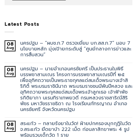
Latest Posts
นครปฐม – “ผบช.ภ.7 ตรวจเยี่ยม บก.สส.ภ.7” มอบ 7
08
Aug
นโยบายหลัก มุ่งเป้ายกระดับสู่ “ศูนย์กลางการข่าวและ
การสืบสวน”
นครปฐม – นายอำเภอนครชัยศรี เป็นประธานในพิธี
08
Aug
บรรพชาสามเณร โครงการบรรพชาสามเณรปีที่ ๒๕
เพื่ออุทิศถวายเป็นพระราชกุศลแด่สมเด็จพระนางเจ้าสิ
ริกิติ์ พระบรมราชินีนาถ พระบรมราชชนนีพันปีหลวง และ
อุทิศถวายพระกุศลแด่สมเด็จพระเจ้าลูกเธอ เจ้าฟ้าพัช
รกิติยาภา นเรนทิราเทพยวดี กรมหลวงราชสาริณีสิริ
พัชร มหาวัชรราชธิดา ณ โรงเรียนภัทรญาณ อำเภอ
นครชัยศรี จังหวัดนครปฐม
สระแก้ว – ทลายรังยาในวัด! ฝ่ายปกครองบุกกุฏิในวัด
08
Aug
จ.สระแก้ว ยึดยาบ้า 222 เม็ด ก่อนลาสิกขาพระ 4 รูป
พร้อมรวบเด็กวัด 1 ราย