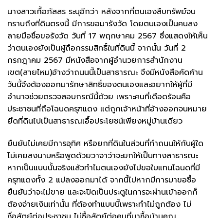
นางสาวเกื้อภัสสร ระบุอีกว่า หลังจากที่ตนเองสืบทรัพย์จน
ทราบถึงที่ดินตรงนี้ มีการขอมารังวัด โดยตนเองเป็นคนลง
ลายมือชื่อขอรังวัด วันที่ 17 พฤกษาคม 2567 ซึ่งแสดงให้เห็น
ว่าตนเองยังเป็นผู้ถือกรรมสิทธิ์ในที่ดินนี้ จากนั้น วันที่ 2
กรกฎาคม 2567 มีหนังสือจากผู้อำนวยการสำนักงาน
เขต(สายไหม)อ้างว่าถนนนี้เป็นสาธารณะ จึงมีหนังสือคัดค้าน
วันนี้จึงต้องออกมารักษาสิทธิ์ของตนเองและอยากให้ผู้ที่มี
อำนาจช่วยตรวจสอบกรณีนี้ด้วย เพราะคนที่เดือดร้อนคือ
ประชาชนที่ถือโฉนดครุฑแดง แต่ถูกเจ้าหน้าที่อ้างออกจนหมาย
ยึดที่ดินไปเป็นสาธารณเอื้อประโยชน์เพียงหมู่บ้านเดียว
ยืนยันไม่เคยมีการอุทิศ หรือยกที่ดินในส่วนที่ทำถนนให้กับผู้ใด
ไม่เคยลงนามหรือพูดด้วยวาจาว่าจะยกให้เป็นทางสาธารณะ
หากเป็นแบบนั้นจริงแล้วทำไมตนเองยังไปขอใบแทนโฉนดที่มี
ครุฑแดงทั้ง 2 แปลงออกมาได้ จากนี้ไปหากมีการมาขอซื้อ
ยืนยันว่าจะไม่ขาย และจะปิดเป็นประตูในการจะผ่านเข้าออกก็
ต้องจ่ายเงินเท่านั้น ที่ต้องทำแบบนี้เพราะทำไม่ถูกต้อง ไม่
ซื่อสัตย์ต่อประชาชน ไม่ซื้อสัตย์ต่อคนที่มาซื้อบ้านคุณ