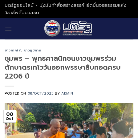
Skip
มติรัฐออนไลน์ - มุ่งมั่นทำสื่อสร้างสรรค์ ยึดมั่นจริยธรรมแห่ง
to
วิชาชีพสื่อมวลชน
content
ข่าวภาคใต้
,
ข่าวภูมิภาค
ชุมพร – พุทธศาสนิกชนชาวชุมพรร่วม
ตักบาตรเทโววันออกพรรษาสืบทอดครบ
2206 ปี
POSTED ON
08/OCT/2025
BY
ADMIN
08
Oct