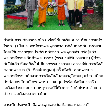
สำหรับการ ตักบาตรเทโว (หรือที่เรียกเต็ม ๆ ว่า ตักบาตรเทโว
โรหณะ) เป็นประเพณีทางพระพุทธศาสนาที่สืบทอดกันมาช้านาน
โดยมีที่มาจากพุทธประวัติ หลังจาก พระพุทธเจ้า ตรัสรู้แล้ว
พระองค์ทรงระลึกถึงพระมารดา (พระนางสิริมหามายา) ผู้ล่วง
ลับไปแล้ว จึงเสด็จขึ้นไปโปรดพระมารดาบน สวรรค์ชั้นดาวดึงส์
ตลอดพรรษา (3 เดือนในฤดูฝน) ครั้นถึงวัน ออกพรรษา
พระองค์ทรงเสด็จจากดาวดึงส์กลับลงมาสู่โลกมนุษย์ ณ เมือง
สังกัสนคร โดยมีเทพ พรหม และมนุษย์พร้อมใจกันมารอรับ
เสด็จอย่างมากมาย เหตุการณ์นี้เรียกว่า “เทโวโรหณะ” แปล
ว่า การเสด็จลงจากเทวโลก
การเกิดประเพณี เมื่อพระพุทธองค์เสด็จลงจากสวรรค์