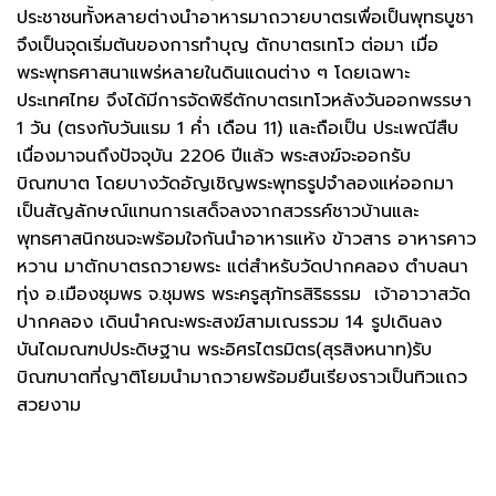
ประชาชนทั้งหลายต่างนำอาหารมาถวายบาตรเพื่อเป็นพุทธบูชา
จึงเป็นจุดเริ่มต้นของการทำบุญ ตักบาตรเทโว ต่อมา เมื่อ
พระพุทธศาสนาแพร่หลายในดินแดนต่าง ๆ โดยเฉพาะ
ประเทศไทย จึงได้มีการจัดพิธีตักบาตรเทโวหลังวันออกพรรษา
1 วัน (ตรงกับวันแรม 1 ค่ำ เดือน 11) และถือเป็น ประเพณีสืบ
เนื่องมาจนถึงปัจจุบัน 2206 ปีแล้ว พระสงฆ์จะออกรับ
บิณฑบาต โดยบางวัดอัญเชิญพระพุทธรูปจำลองแห่ออกมา
เป็นสัญลักษณ์แทนการเสด็จลงจากสวรรค์ชาวบ้านและ
พุทธศาสนิกชนจะพร้อมใจกันนำอาหารแห้ง ข้าวสาร อาหารคาว
หวาน มาตักบาตรถวายพระ แต่สำหรับวัดปากคลอง ตำบลนา
ทุ่ง อ.เมืองชุมพร จ.ชุมพร พระครูสุภัทรสิริธรรม เจ้าอาวาสวัด
ปากคลอง เดินนำคณะพระสงฆ์สามเณรรวม 14 รูปเดินลง
บันไดมณฑปประดิษฐาน พระอิศรไตรมิตร(สุรสิงหนาท)รับ
บิณฑบาตที่ญาติโยมนำมาถวายพร้อมยืนเรียงราวเป็นทิวแถว
สวยงาม