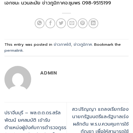
เอกชนะ นวนละมัย ข่าวภูมิภาคจ.ชุมพร 098-9515199
This entry was posted in
ข่าวภาคใต้
,
ข่าวภูมิภาค
. Bookmark the
permalink
.
ADMIN
สว.ปริญญา แถลงเรียกร้อง
ปราจีนบุรี – พล.ต.ต.ดร.สรัล
นายกรัฐมนตรีและรัฐบาลเร่ง
พัฒน์ ยศสมบัติ เข้ารับ
ผลักดัน พ.ร.บ.ควบคุมการใช้
ตำแหน่งผู้บังคับการตำรวจภูธร
กัญชา เพื่อให้สามารถใช้