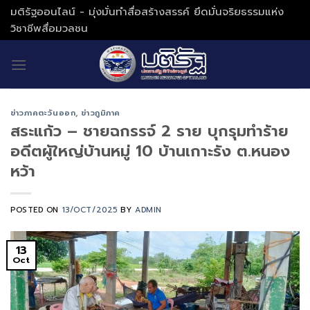
Skip
มติรัฐออนไลน์ - มุ่งมั่นทำสื่อสร้างสรรค์ ยึดมั่นจริยธรรมแห่ง
to
วิชาชีพสื่อมวลชน
content
ข่าวภาคตะวันออก
,
ข่าวภูมิภาค
สระแก้ว – ชายฉกรรจ์ 2 ราย บุกรุมทำร้าย
อดีตผู้ใหญ่บ้านหมู่ 10 บ้านเกาะรัง ต.หนอง
หว้า
POSTED ON
13/OCT/2025
BY
ADMIN
13
Oct