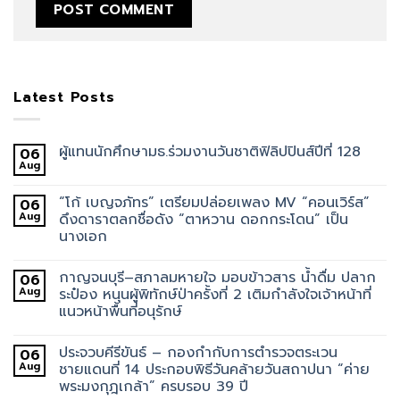
Latest Posts
ผู้แทนนักศึกษามธ.ร่วมงานวันชาติฟิลิปปินส์ปีที่ 128
06
Aug
“โก้ เบญจภัทร” เตรียมปล่อยเพลง MV “คอนเวิร์ส”
06
Aug
ดึงดาราตลกชื่อดัง “ตาหวาน ดอกกระโดน” เป็น
นางเอก
กาญจนบุรี–สภาลมหายใจ มอบข้าวสาร น้ำดื่ม ปลาก
06
Aug
ระป๋อง หนุนผู้พิทักษ์ป่าครั้งที่ 2 เติมกำลังใจเจ้าหน้าที่
แนวหน้าพื้นที่อนุรักษ์
ประจวบคีรีขันธ์ – กองกำกับการตำรวจตระเวน
06
Aug
ชายแดนที่ 14 ประกอบพิธีวันคล้ายวันสถาปนา “ค่าย
พระมงกุฎเกล้า” ครบรอบ 39 ปี