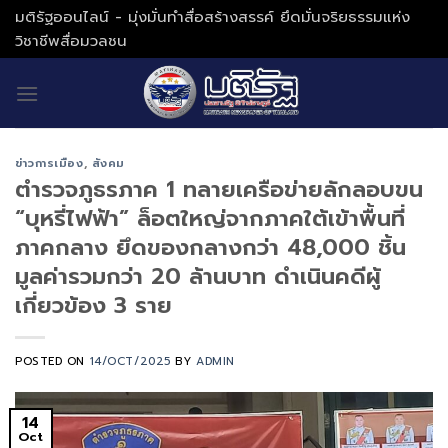
Skip
มติรัฐออนไลน์ - มุ่งมั่นทำสื่อสร้างสรรค์ ยึดมั่นจริยธรรมแห่ง
to
วิชาชีพสื่อมวลชน
content
ข่าวการเมือง
,
สังคม
ตำรวจภูธรภาค 1 ทลายเครือข่ายลักลอบขน
“บุหรี่ไฟฟ้า” ล็อตใหญ่จากภาคใต้เข้าพื้นที่
ภาคกลาง ยึดของกลางกว่า 48,000 ชิ้น
มูลค่ารวมกว่า 20 ล้านบาท ดำเนินคดีผู้
เกี่ยวข้อง 3 ราย
POSTED ON
14/OCT/2025
BY
ADMIN
14
Oct