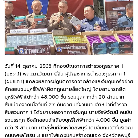
วันที่ 14 ตุลาคม 2568 ที่กองบัญชาการตำรวจภูธรภาค 1
(บช.ภ.1) พล.ต.ท.วัฒนา ยี่จีน ผู้บัญชาการตำรวจภูธรภาค 1
(ผบช.ภ.1) แถลงผลการปฏิบัติการกวาดล้างและจับกุมเครือข่าย
ลักลอบขนบุหรี่ไฟฟ้าผิดกฎหมายล็อตใหญ่ โดยสามารถยึด
บุหรี่ไฟฟ้าได้กว่า 48,000 ชิ้น รวมมูลค่ากว่า 20 ล้านบาท
สืบเนื่องจากเมื่อวันที่ 27 กันยายนที่ผ่านมา เจ้าหน้าที่ตำรวจ
สืบสวนภาค 1 ได้ขยายผลจากการจับกุม นายจีรพิวัฒน์ คนขับ
รถบรรทุก ซึ่งลักลอบลำเลียงบุหรี่ไฟฟ้ากว่า 4,000 ชิ้น มูลค่า
กว่า 3 ล้านบาท เข้าสู่พื้นที่จังหวัดลพบุรี โดยจับกุมได้ที่บริเวณ
ถนนพหลโยธิน 3 แยกไฟแดงนิคมสร้างตนเอง จังหวัดลพบุรี