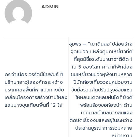
ADMIN
ชุมพร – ”เขาดินสอ“ปล่อยร้าง
จุดชมวิว-แหล่งดูนกเหยี่ยวที่ดี
ที่สุดมีชื่อระดับนานาชาติติด 1
ใน 5 ของโลก ศาลาที่พักส่อง
ดร.จำเนียร​ วรรัตน์ชัยพันธ์​ ที่
ชมเหยี่ยวชมวิวผุพังนานหลาย
ปรึกษาอาวุโสองค์กรระหว่าง
ปีนักท่องเที่ยววอนหน่วยงาน
ประเทศลงพื้นที่หาแนวทางขับ
จับมือร่วมกันปรับปรุงซ่อมแซม
เคลื่อนโครงการสร้างบ้านให้ลิง
ให้หลบแดดหลบฝนได้ก็ยังดี
แสมบางขุนเทียนพื้นที่​ 12​ ไร่
พร้อมร้องขอห้องน้ำ ด้าน
เทศบาลตำบลบางสนแจง
ติดขัดเรื่องงบและอยู่ในระหว่าง
ประสานบูรณาการร่วมหลาย
หน่วยงาน