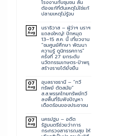
โรงงานกับชุมชน ลั่น
ต้องแก้ที่ต้นเหตุไม่ใช่แก้
ปลายเหตุไม่รู้จบ
นราธิวาส – ผู้ว่าฯ นราฯ
07
Aug
แถลงใหญ่! ปักหมุด
13–15 ส.ค. นี้ เที่ยวงาน
“ชมศูนย์ศึกษา พัฒนา
ความรู้ ดูนิทรรศการ”
ครั้งที่ 27 ยกระดับ
นวัตกรรมเกษตร-ป่าพรุ
สร้างรายได้ยั่งยืน
อุบลราชธานี – “ทวี
07
Aug
ทรัพย์ ตัดสมัย”
ส.ส.พรรคไทยทรัพย์ทวี
ลงพื้นที่รับฟังปัญหา
เดือดร้อนของประชาชน
นครปฐม – อดีต
07
Aug
รัฐมนตรีช่วยว่าการ
กระทรวงสาธารณสุข ให้