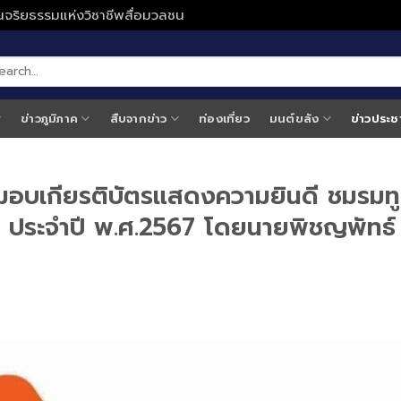
ั่นจริยธรรมแห่งวิชาชีพสื่อมวลชน
ข่าวภูมิภาค
สืบจากข่าว
ท่องเที่ยว
มนต์ขลัง
ข่าวประช
มอบเกียรติบัตรแสดงความยินดี ชมรมทู
งงา ประจำปี พ.ศ.2567 โดยนายพิชญพัทธ์