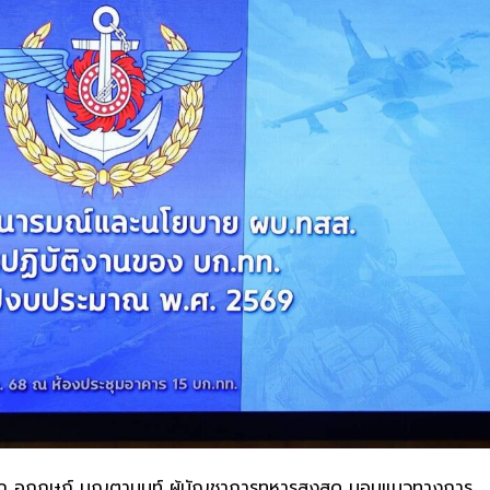
เอก อุกฤษฎ์ บุญตานนท์ ผู้บัญชาการทหารสูงสุด มอบแนวทางการ