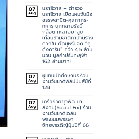
นราธิวาส – ตำรวจ
07
Aug
นราธิวาส เปิดแผนจับมือ
สรรพสามิต-ศุลกากร-
ทหาร บุกทลายรังบิ๊
กล็อต ทะลายยาสูบ
เถื่อนข้ามชาติคาบ้านร้าง
ตากใบ ยึดบุหรี่นอก “กู
ดังการัม” กว่า 4.5 ล้าน
มวน มูลค่าปรับทะลุฟ้า
162 ล้านบาท!
ผู้แทนนักศึกษามธ.ร่วม
07
Aug
งานวันชาติฟิลิปปินส์ปีที่
128
เครือข่ายยุวพัฒนา
07
Aug
สังคม(Social Fix) ร่วม
งานวันชาติเฉลิม
พระชนมพรรษา
จักรพรรดิญี่ปุ่นปีที่ 66