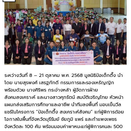
ระหว่างวันที่ 8 – 21 ตุลาคม พ.ศ. 2568 มูลนิธิป่อเต็กตึ๊ง นำ
โดย นายสุรพงศ์ เสรฐภักดี กรรมการและรองเหรัญญิก
พร้อมด้วย นางศิริพร กระจ่างหล้า ผู้จัดการฝ่าย
สังคมสงเคราะห์ และนางสาวศุภรัตน์ สมบัติเจริญไทย หัวหน้า
แผนกส่งเสริมการศึกษาและอาชีพ นำทีมลงพื้นที่ มอบเข็นวีล
แชร์ในโครงการ “ป่อเต็กตึ๊ง สงเคราะห์สังคม” แก่ผู้พิการด้อย
โอกาสในพื้นที่จังหวัดบุรีรัมย์ ชัยภูมิ แพร่ และกำแพงเพชร
จังหวัดละ 100 คัน พร้อมมอบค่าพาหนะแก่ผู้พิการคนละ 500