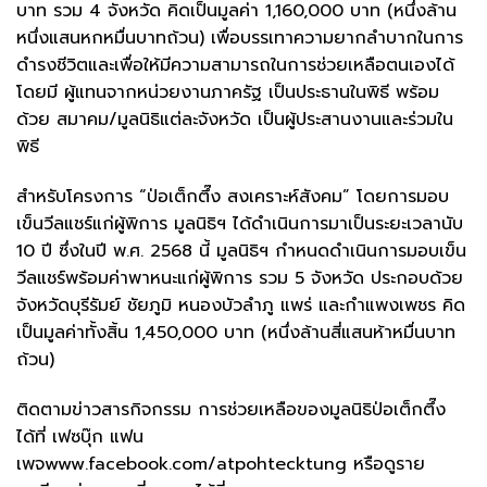
บาท รวม 4 จังหวัด คิดเป็นมูลค่า 1,160,000 บาท (หนึ่งล้าน
หนึ่งแสนหกหมื่นบาทถ้วน) เพื่อบรรเทาความยากลำบากในการ
ดำรงชีวิตและเพื่อให้มีความสามารถในการช่วยเหลือตนเองได้
โดยมี ผู้แทนจากหน่วยงานภาครัฐ เป็นประธานในพิธี พร้อม
ด้วย สมาคม/มูลนิธิแต่ละจังหวัด เป็นผู้ประสานงานและร่วมใน
พิธี
สำหรับโครงการ “ป่อเต็กตึ๊ง สงเคราะห์สังคม” โดยการมอบ
เข็นวีลแชร์แก่ผู้พิการ มูลนิธิฯ ได้ดำเนินการมาเป็นระยะเวลานับ
10 ปี ซึ่งในปี พ.ศ. 2568 นี้ มูลนิธิฯ กำหนดดำเนินการมอบเข็น
วีลแชร์พร้อมค่าพาหนะแก่ผู้พิการ รวม 5 จังหวัด ประกอบด้วย
จังหวัดบุรีรัมย์ ชัยภูมิ หนองบัวลำภู แพร่ และกำแพงเพชร คิด
เป็นมูลค่าทั้งสิ้น 1,450,000 บาท (หนึ่งล้านสี่แสนห้าหมื่นบาท
ถ้วน)
ติดตามข่าวสารกิจกรรม การช่วยเหลือของมูลนิธิป่อเต็กตึ๊ง
ได้ที่ เฟซบุ๊ก แฟน
เพจwww.facebook.com/atpohtecktung หรือดูราย