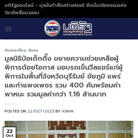
Skip
มติรัฐออนไลน์ - มุ่งมั่นทำสื่อสร้างสรรค์ ยึดมั่นจริยธรรมแห่ง
to
วิชาชีพสื่อมวลชน
content
ข่าวการเมือง
,
สังคม
มูลนิธิป่อเต็กตึ๊ง ขยายความช่วยเหลือผู้
พิการด้อยโอกาส มอบรถเข็นวีลแชร์แก่ผู้
พิการในพื้นที่จังหวัดบุรีรัมย์ ชัยภูมิ แพร่
และกำแพงเพชร รวม 400 คันพร้อมค่า
พาหนะ รวมมูลค่ากว่า 1.16 ล้านบาท
POSTED ON
22/OCT/2025
BY
ADMIN
22
Oct