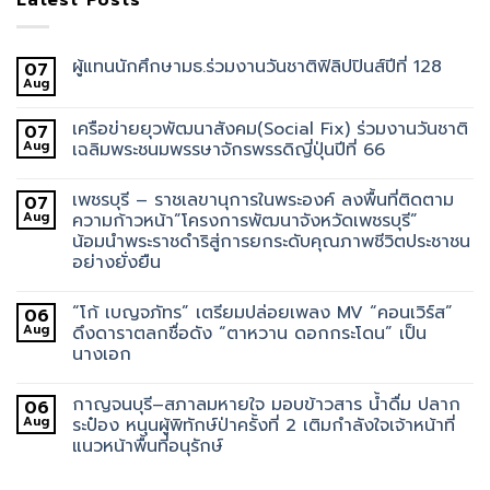
ผู้แทนนักศึกษามธ.ร่วมงานวันชาติฟิลิปปินส์ปีที่ 128
07
Aug
เครือข่ายยุวพัฒนาสังคม(Social Fix) ร่วมงานวันชาติ
07
Aug
เฉลิมพระชนมพรรษาจักรพรรดิญี่ปุ่นปีที่ 66
เพชรบุรี – ราชเลขานุการในพระองค์ ลงพื้นที่ติดตาม
07
Aug
ความก้าวหน้า”โครงการพัฒนาจังหวัดเพชรบุรี”
น้อมนำพระราชดำริสู่การยกระดับคุณภาพชีวิตประชาชน
อย่างยั่งยืน
“โก้ เบญจภัทร” เตรียมปล่อยเพลง MV “คอนเวิร์ส”
06
Aug
ดึงดาราตลกชื่อดัง “ตาหวาน ดอกกระโดน” เป็น
นางเอก
กาญจนบุรี–สภาลมหายใจ มอบข้าวสาร น้ำดื่ม ปลาก
06
Aug
ระป๋อง หนุนผู้พิทักษ์ป่าครั้งที่ 2 เติมกำลังใจเจ้าหน้าที่
แนวหน้าพื้นที่อนุรักษ์