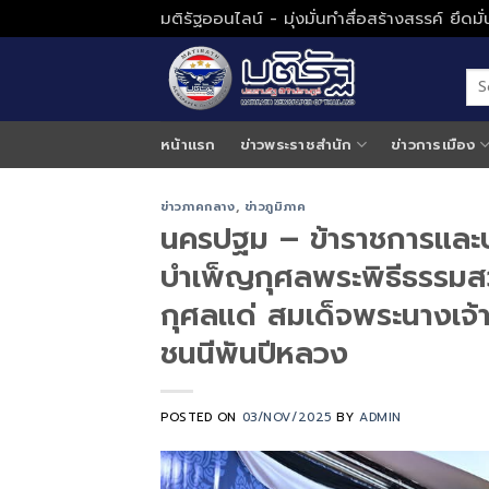
Skip
มติรัฐออนไลน์ - มุ่งมั่นทำสื่อสร้างสรรค์ ยึดม
to
content
หน้าแรก
ข่าวพระราชสำนัก
ข่าวการเมือง
ข่าวภาคกลาง
,
ข่าวภูมิภาค
นครปฐม – ข้าราชการและป
บำเพ็ญกุศลพระพิธีธรรมส
กุศลแด่ สมเด็จพระนางเจ้า
ชนนีพันปีหลวง
POSTED ON
03/NOV/2025
BY
ADMIN