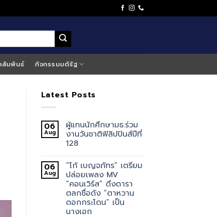
าสัมพันธ์
กิจกรรมมติรัฐ
Latest Posts
ผู้แทนนักศึกษามธ.ร่วม
06
Aug
งานวันชาติฟิลิปปินส์ปีที่
128
“โก้ เบญจภัทร” เตรียม
06
Aug
ปล่อยเพลง MV
“คอนเวิร์ส” ดึงดารา
ตลกชื่อดัง “ตาหวาน
ดอกกระโดน” เป็น
นางเอก