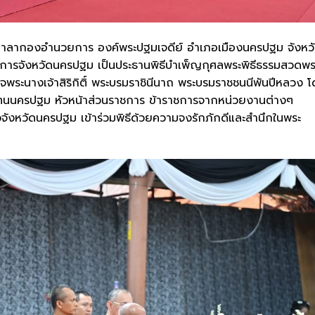
ี่ศาลากองอำนวยการ องค์พระปฐมเจดีย์ อำเภอเมืองนครปฐม จังหว
ชการจังหวัดนครปฐม เป็นประธานพิธีบำเพ็ญกุศลพระพิธีธรรมสวดพร
็จพระนางเจ้าสิริกิติ์ พระบรมราชินีนาถ พระบรมราชชนนีพันปีหลวง 
้แทนนครปฐม หัวหน้าส่วนราชการ ข้าราชการจากหน่วยงานต่างๆ
ังหวัดนครปฐม เข้าร่วมพิธีด้วยความจงรักภักดีและสำนึกในพระ