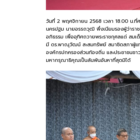
วันที่ 2 พฤศจิกายน 2568 เวลา 18.00 น.ท
นครปฐม นายอรรถวุฒิ พึ่งเนียมรองผู้ว่ารา
อภิธรรม เพื่ออุทิศถวายพระราชกุศลแด่ สมเด
มี ดร.พาณุวัฒน์ สะสมทรัพย์ สมาชิดสภาผู
องค์กรปกครองส่วนท้องถิ่น และประชาชนชาวจ
มหากรุณาธิคุณเป็นล้นพ้นอันหาที่สุดมิได้