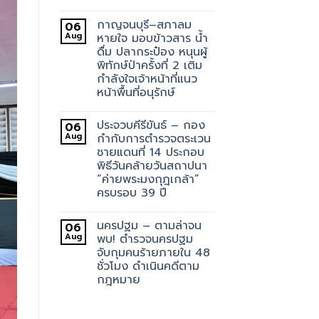
กาญจนบุรี–สภาลม
06
Aug
หายใจ มอบข้าวสาร น้ำ
ดื่ม ปลากระป๋อง หนุนผู้
พิทักษ์ป่าครั้งที่ 2 เติม
กำลังใจเจ้าหน้าที่แนว
หน้าพื้นที่อนุรักษ์
ประจวบคีรีขันธ์ – กอง
06
Aug
กำกับการตำรวจตระเวน
ชายแดนที่ 14 ประกอบ
พิธีวันคล้ายวันสถาปนา
“ค่ายพระมงกุฎเกล้า”
ครบรอบ 39 ปี
นครปฐม – ตามล่าจน
06
Aug
พบ! ตำรวจนครปฐม
จับกุมคนร้ายภายใน 48
ชั่วโมง ดำเนินคดีตาม
กฎหมาย