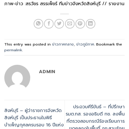
ภาพ-ข่าว :สรวัชร สรรเพ็ชร์ ทีมข่าวจังหวัดสิงห์บุรี // รายงาน
This entry was posted in
ข่าวภาคกลาง
,
ข่าวภูมิภาค
. Bookmark the
permalink
.
ADMIN
ประจวบคีรีขันธ์ – ที่ปรึกษา
สิงห์บุรี – ผู้ว่าราชการจังหวัด
รมต.ทส. รองอธิบดี ทช. ลงพื้น
สิงห์บุรี เป็นประธานในพิธี
ที่ตรวจสอบกรณีร้องเรียนการ
บำเพ็ญกุศลครบรอบ 16 ปีแห่ง
ขุดคลองในพื้นที่ อช.สามร้อย