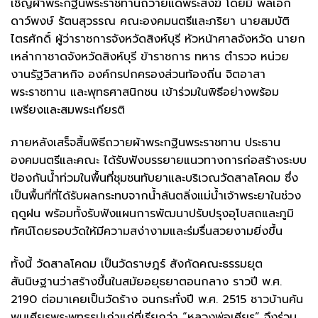
เชิญผ้าพระกฐินพระราชทานถวายแด่พระสงฆ์ โดยมี พลเอก
ดาว์พงษ์ รัตนสุวรรณ คณะองคมนตรีและภริยา นายสมบัติ
ไตรศักดิ์ ผู้ว่าราชการจังหวัดสิงห์บุรี หัวหน้าศาลจังหวัด นายก
เหล่ากาชาดจังหวัดสิงห์บุรี ข้าราชการ ทหาร ตำรวจ หน่วย
งานรัฐวิสาหกิจ องค์กรปกครองส่วนท้องถิ่น จิตอาสา
พระราชทาน และพุทธศาสนิกชน เข้าร่วมในพิธีอย่างพร้อม
เพรียงและสมพระเกียรติ
ภายหลังเสร็จสิ้นพิธีถวายผ้าพระกฐินพระราชทาน ประธาน
องคมนตรีและคณะ ได้รับฟังบรรยายแนวทางการก่อสร้างระบบ
ป้องกันน้ำท่วมในพื้นที่ชุมชนทับยาและบริเวณวัดสาลโคดม ซึ่ง
เป็นพื้นที่ที่ได้รับผลกระทบจากน้ำล้นตลิ่งแม่น้ำเจ้าพระยาในช่วง
ฤดูฝน พร้อมทั้งรับฟังแผนการพัฒนาปรับปรุงอุโบสถและภูมิ
ทัศน์โดยรอบวัดให้มีความสง่างามและร่มรื่นสวยงามยิ่งขึ้น
ทั้งนี้ วัดสาลโคดม เป็นวัดราษฎร์ สังกัดคณะธรรมยุต
สันนิษฐานว่าสร้างขึ้นในสมัยอยุธยาตอนกลาง ราวปี พ.ศ.
2190 ต่อมาเคยเป็นวัดร้าง จนกระทั่งปี พ.ศ. 2515 ชาวบ้านค้น
พบเศียรพระพุทธรูปเก่าแก่ที่เรียกว่า “หลวงพ่อเศียร” จึงร่วม