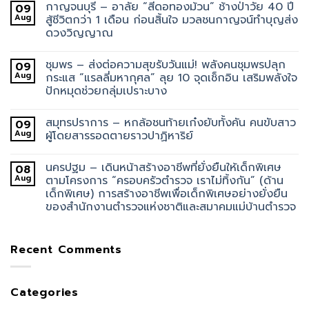
กาญจนบุรี – อาลัย “สีดอทองม้วน” ช้างป่าวัย 40 ปี
09
Aug
สู้ชีวิตกว่า 1 เดือน ก่อนสิ้นใจ มวลชนกาญจน์ทำบุญส่ง
ดวงวิญญาณ
ชุมพร – ส่งต่อความสุขรับวันแม่! พลังคนชุมพรปลุก
09
Aug
กระแส “แรลลี่มหากุศล” ลุย 10 จุดเช็กอิน เสริมพลังใจ
ปักหมุดช่วยกลุ่มเปราะบาง
สมุทรปราการ – หกล้อชนท้ายเก๋งยับทั้งคัน คนขับสาว
09
Aug
ผู้โดยสารรอดตายราวปาฏิหาริย์
นครปฐม – เดินหน้าสร้างอาชีพที่ยั่งยืนให้เด็กพิเศษ
08
Aug
ตามโครงการ “ครอบครัวตำรวจ เราไม่ทิ้งกัน” (ด้าน
เด็กพิเศษ) การสร้างอาชีพเพื่อเด็กพิเศษอย่างยั่งยืน
ของสำนักงานตำรวจแห่งชาติและสมาคมแม่บ้านตำรวจ
Recent Comments
Categories