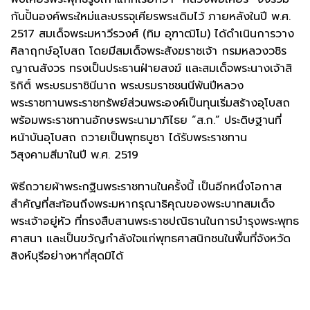
กันปั้นองค์พระใหม่และบรรจุเศียรพระเดิมไว้ ภายหลังในปี พ.ศ.
2517 สมเด็จพระมหาวีรวงศ์ (ทิม อุฑาฒิโม) ได้ดำเนินการวาง
ศิลาฤกษ์อุโบสถ โดยมีสมเด็จพระสังฆราชเจ้า กรมหลวงวชิร
ญาณสังวร ทรงเป็นประธานฝ่ายสงฆ์ และสมเด็จพระนางเจ้าสิ
ริกิติ์ พระบรมราชินีนาถ พระบรมราชชนนีพันปีหลวง
พระราชทานพระราชทรัพย์ส่วนพระองค์เป็นทุนเริ่มสร้างอุโบสถ
พร้อมพระราชทานอักษรพระนามาภิไธย “ส.ก.” ประดิษฐานที่
หน้าบันอุโบสถ ถวายเป็นพุทธบูชา ได้รับพระราชทาน
วิสุงคามสีมาในปี พ.ศ. 2519
พิธีถวายผ้าพระกฐินพระราชทานในครั้งนี้ เป็นอีกหนึ่งโอกาส
สำคัญที่สะท้อนถึงพระมหากรุณาธิคุณของพระบาทสมเด็จ
พระเจ้าอยู่หัว ที่ทรงสืบสานพระราชปณิธานในการบำรุงพระพุทธ
ศาสนา และเป็นขวัญกำลังใจแก่พุทธศาสนิกชนในพื้นที่จังหวัด
สิงห์บุรีอย่างหาที่สุดมิได้