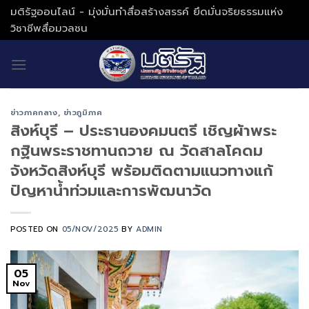
Skip
มติรัฐออนไลน์ - มุ่งมั่นทำสื่อสร้างสรรค์ ยึดมั่นจริยธรรมแห่ง
to
วิชาชีพสื่อมวลชน
content
ข่าวภาคกลาง
,
ข่าวภูมิภาค
สิงห์บุรี – ประธานองคมนตรี เชิญผ้าพระ
กฐินพระราชทานถวาย ณ วัดสาลโคดม
จังหวัดสิงห์บุรี พร้อมติดตามแนวทางแก้
ปัญหาน้ำท่วมและการพัฒนาวัด
POSTED ON
05/NOV/2025
BY
ADMIN
05
Nov