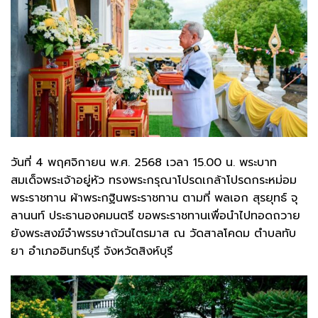
วันที่ 4 พฤศจิกายน พ.ศ. 2568 เวลา 15.00 น. พระบาท
สมเด็จพระเจ้าอยู่หัว ทรงพระกรุณาโปรดเกล้าโปรดกระหม่อม
พระราชทาน ผ้าพระกฐินพระราชทาน ตามที่ พลเอก สุรยุทธ์ จุ
ลานนท์ ประธานองคมนตรี ขอพระราชทานเพื่อนำไปทอดถวาย
ยังพระสงฆ์จำพรรษาถ้วนไตรมาส ณ วัดสาลโคดม ตำบลทับ
ยา อำเภออินทร์บุรี จังหวัดสิงห์บุรี