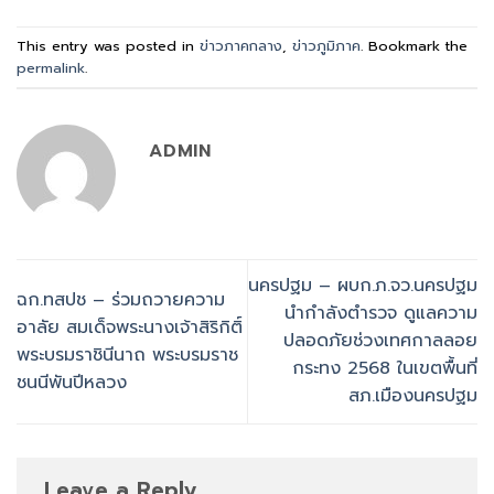
This entry was posted in
ข่าวภาคกลาง
,
ข่าวภูมิภาค
. Bookmark the
permalink
.
ADMIN
นครปฐม – ผบก.ภ.จว.นครปฐม
ฉก.ทสปช – ร่วมถวายความ
นำกำลังตำรวจ ดูแลความ
อาลัย สมเด็จพระนางเจ้าสิริกิติ์
ปลอดภัยช่วงเทศกาลลอย
พระบรมราชินีนาถ พระบรมราช
กระทง 2568 ในเขตพื้นที่
ชนนีพันปีหลวง
สภ.เมืองนครปฐม
Leave a Reply