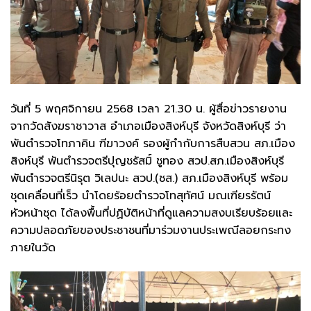
วันที่ 5 พฤศจิกายน 2568 เวลา 21.30 น. ผู้สื่อข่าวรายงาน
จากวัดสังฆราชาวาส อำเภอเมืองสิงห์บุรี จังหวัดสิงห์บุรี ว่า
พันตำรวจโทภาคิน ฑีฆาวงค์ รองผู้กำกับการสืบสวน สภ.เมือง
สิงห์บุรี พันตำรวจตรีปุญชรัสมิ์ ชูทอง สวป.สภ.เมืองสิงห์บุรี
พันตำรวจตรีนิรุต วิเลปนะ สวป.(ชส.) สภ.เมืองสิงห์บุรี พร้อม
ชุดเคลื่อนที่เร็ว นำโดยร้อยตำรวจโทสุทัศน์ มณเฑียรรัตน์
หัวหน้าชุด ได้ลงพื้นที่ปฏิบัติหน้าที่ดูแลความสงบเรียบร้อยและ
ความปลอดภัยของประชาชนที่มาร่วมงานประเพณีลอยกระทง
ภายในวัด