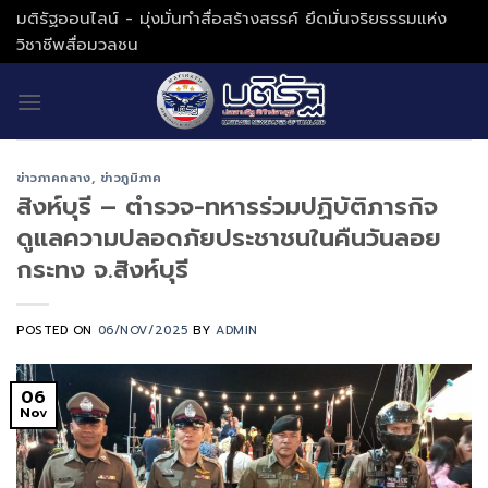
Skip
มติรัฐออนไลน์ - มุ่งมั่นทำสื่อสร้างสรรค์ ยึดมั่นจริยธรรมแห่ง
to
วิชาชีพสื่อมวลชน
content
ข่าวภาคกลาง
,
ข่าวภูมิภาค
สิงห์บุรี – ตำรวจ-ทหารร่วมปฏิบัติภารกิจ
ดูแลความปลอดภัยประชาชนในคืนวันลอย
กระทง จ.สิงห์บุรี
POSTED ON
06/NOV/2025
BY
ADMIN
06
Nov