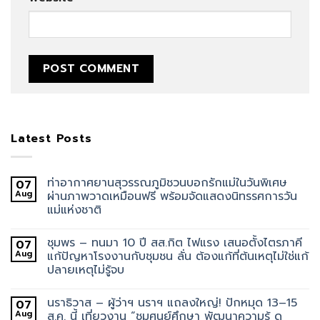
Latest Posts
ท่าอากาศยานสุวรรณภูมิชวนบอกรักแม่ในวันพิเศษ
07
Aug
ผ่านภาพวาดเหมือนฟรี พร้อมจัดแสดงนิทรรศการวัน
แม่แห่งชาติ
ชุมพร – ทนมา 10 ปี สส.กิต ไฟแรง เสนอตั้งไตรภาคี
07
Aug
แก้ปัญหาโรงงานกับชุมชน ลั่น ต้องแก้ที่ต้นเหตุไม่ใช่แก้
ปลายเหตุไม่รู้จบ
นราธิวาส – ผู้ว่าฯ นราฯ แถลงใหญ่! ปักหมุด 13–15
07
Aug
ส.ค. นี้ เที่ยวงาน “ชมศูนย์ศึกษา พัฒนาความรู้ ดู