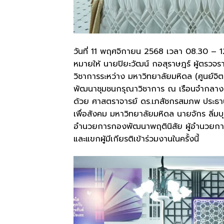
วันที่ 11 พฤศจิกายน 2568 เวลา 08.30 – 12
หมายให้ นายปิยะวัฒน์ กอสุราษฎร์ ผู้ตรว
วิชาการระหว่าง มหาวิทยาลัยมหิดล (ศูนย์จ
พัฒนาชุมชนกรุณาวิชาการ ณ เรือนจำกลางน
ด้วย ศาสตราจารย์ ดร.เภสัชกรสมภพ ประธาน
เพื่อสังคม มหาวิทยาลัยมหิดล นายจักร ลิ่มบ
อำนวยการกองพัฒนาพฤตินิสัย ผู้อำนวยการศ
และแขกผู้มีเกียรติเข้าร่วมงานในครั้งนี้