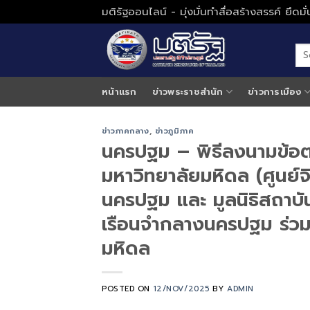
Skip
มติรัฐออนไลน์ - มุ่งมั่นทำสื่อสร้างสรรค์ ยึดม
to
content
หน้าแรก
ข่าวพระราชสำนัก
ข่าวการเมือง
ข่าวภาคกลาง
,
ข่าวภูมิภาค
นครปฐม – พิธีลงนามข้อต
มหาวิทยาลัยมหิดล (ศูนย์
นครปฐม และ มูลนิธิสถาบ
เรือนจำกลางนครปฐม ร่วม
มหิดล
POSTED ON
12/NOV/2025
BY
ADMIN