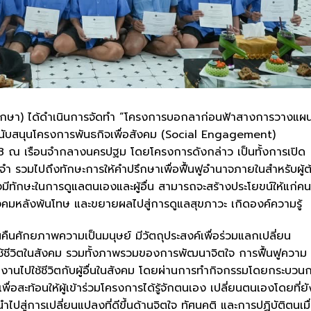
ญาศึกษา) ได้ดำเนินการจัดทำ “โครงการบอกลาก่อนฟ้าสางการวางแผ
นับสนุนโครงการพันธกิจเพื่อสังคม (Social Engagement)
 ณ เรือนจำกลางนครปฐม โดยโครงการดังกล่าว เป็นทั้งการเปิด
ือนจำ รวมไปถึงทักษะการให้คำปรึกษาเพื่อฟื้นฟูอำนาจภายในสำหรับผู้ต
ีทักษะในการดูแลตนเองและผู้อื่น สามารถจะสร้างประโยขน์ให้แก่คน
งคมหลังพ้นโทษ และขยายผลไปสู่การดูแลสุขภาวะ เกิดองค์ความรู้
ืนศักยภาพความเป็นมนุษย์ มีวัตถุประสงค์เพื่อร่วมแลกเปลี่ยน
ช้ชีวิตในสังคม รวมทั้งภาพรวมของการพัฒนาจิตใจ การฟื้นฟูความ
งานไปใช้ชีวิตกับผู้อื่นในสังคม โดยผ่านการทำกิจกรรมโดยกระบวน
พื่อสะท้อนให้ผู้เข้าร่วมโครงการได้รู้จักตนเอง เปลี่ยนตนเองโดยที่ยั
ู่การเปลี่ยนแปลงที่ดีขึ้นด้านจิตใจ ทัศนคติ และการปฏิบัติตนเมื