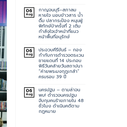
กาญจนบุรี–สภาลม
06
Aug
หายใจ มอบข้าวสาร น้ำ
ดื่ม ปลากระป๋อง หนุนผู้
พิทักษ์ป่าครั้งที่ 2 เติม
กำลังใจเจ้าหน้าที่แนว
หน้าพื้นที่อนุรักษ์
ประจวบคีรีขันธ์ – กอง
06
Aug
กำกับการตำรวจตระเวน
ชายแดนที่ 14 ประกอบ
พิธีวันคล้ายวันสถาปนา
“ค่ายพระมงกุฎเกล้า”
ครบรอบ 39 ปี
นครปฐม – ตามล่าจน
06
Aug
พบ! ตำรวจนครปฐม
จับกุมคนร้ายภายใน 48
ชั่วโมง ดำเนินคดีตาม
กฎหมาย