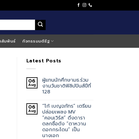
าสัมพันธ์
กิจกรรมมติรัฐ
Latest Posts
ผู้แทนนักศึกษามธ.ร่วม
06
Aug
งานวันชาติฟิลิปปินส์ปีที่
128
“โก้ เบญจภัทร” เตรียม
06
Aug
ปล่อยเพลง MV
“คอนเวิร์ส” ดึงดารา
ตลกชื่อดัง “ตาหวาน
ดอกกระโดน” เป็น
นางเอก