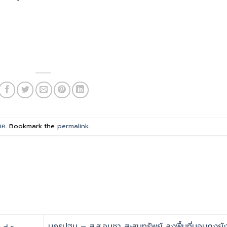
าค
. Bookmark the
permalink
.
นครปฐม – ส.ส.อนุชา สะสมทรัพย์ ลงพื้นที่มอบถุงยั