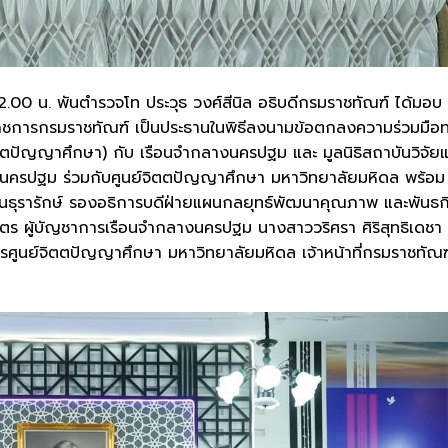
.00 น. พันตำรวจโท ประวุธ วงศ์สีนิล อธิบดีกรมราชทัณฑ์ ได้มอบ
จราชการกรมราชทัณฑ์ เป็นประธานในพิธีลงนามข้อตกลงความร่วมมือ
ิตตปัญญาศึกษา) กับ เรือนจำกลางนครปฐม และ มูลนิธิสถาบันวิจัย
ครปฐม ร่วมกับศูนย์จิตตปัญญาศึกษา มหาวิทยาลัยมหิดล พร้อม
ธุรารักษ์ รองอธิการบดีฝ่ายแผนกลยุทธ์พัฒนาคุณภาพ และพันธก
ุตร ผู้บัญชาการเรือนจำกลางนครปฐม นางสาววริศรา ศิริสุทธิเดชา ผ
ูนย์จิตตปัญญาศึกษา มหาวิทยาลัยมหิดล เจ้าหน้าที่กรมราชทัณฑ