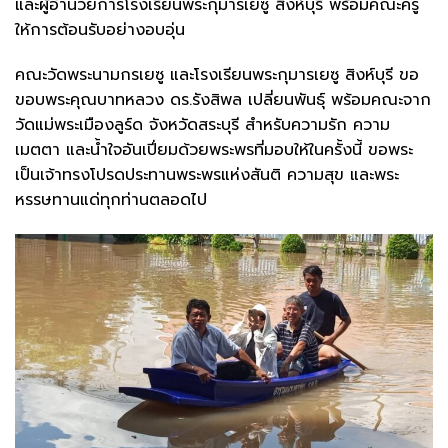
และผู้อำนวยการโรงเรียนพระกุมารเยซู สิงห์บุรี พร้อมคณะครู
ให้การต้อนรับอย่างอบอุ่น
คณะวัดพระนามกรเยซู และโรงเรียนพระกุมารเยซู สิงห์บุรี ขอ
ขอบพระคุณบาทหลวง ดร.รังสิพล เปลี่ยนพันธุ์ พร้อมคณะจาก
วัดแม่พระเมืองลูร์ด จังหวัดสระบุรี สำหรับความรัก ความ
เมตตา และน้ำใจอันเปี่ยมด้วยพระพรที่มอบให้ในครั้งนี้ ขอพระ
เป็นเจ้าทรงโปรดประทานพระพรแห่งสันติ ความสุข และพระ
หรรษทานแด่ทุกท่านตลอดไป