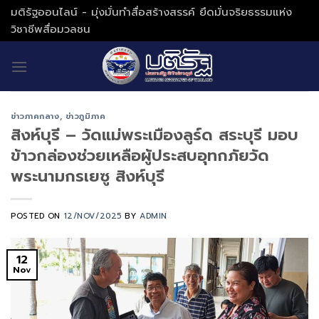
Skip
มติรัฐออนไลน์ - มุ่งมั่นทำสื่อสร้างสรรค์ ยึดมั่นจริยธรรมแห่ง
to
วิชาชีพสื่อมวลชน
content
ข่าวภาคกลาง
,
ข่าวภูมิภาค
สิงห์บุรี – วัดแม่พระเมืองลูร์ด สระบุรี มอบ
ข้าวกล่องช่วยเหลือผู้ประสบอุทกภัยวัด
พระนามกรเยซู สิงห์บุรี
POSTED ON
12/NOV/2025
BY
ADMIN
12
Nov