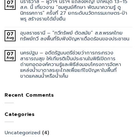
นราธิวาส – ผู้ว่าฯ นราฯ แถลงใหญ่! ปักหมุด 13–15
07
Aug
ส.ค. นี้ เที่ยวงาน “ชมศูนย์ศึกษา พัฒนาความรู้ ดู
นิทรรศการ” ครั้งที่ 27 ยกระดับนวัตกรรมเกษตร-ป่า
พรุ สร้างรายได้ยั่งยืน
อุบลราชธานี – “ทวีทรัพย์ ตัดสมัย” ส.ส.พรรคไทย
07
Aug
ทรัพย์ทวี ลงพื้นที่รับฟังปัญหาเดือดร้อนของประชาชน
นครปฐม – อดีตรัฐมนตรีช่วยว่าการกระทรวง
07
Aug
สาธารณสุข ให้เกียรติเป็นประธานในพิธีเปิดการ
ถ่ายทอดองค์ความรู้และพิธีส่งมอบโครงการจัดหา
แหล่งน้ำบาดาลระยะไกลเพื่อแก้ไขปัญหาในพื้นที่
ขาดแคลนน้ำหรือน้ำเค็ม
Recent Comments
Categories
Uncategorized
(4)