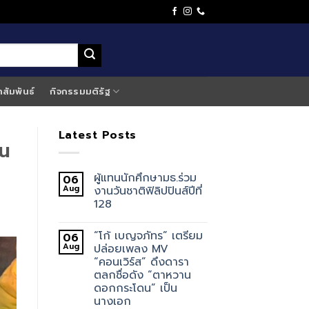
าสัมพันธ์
กิจกรรมมติรัฐ
Latest Posts
้น
ผู้แทนนักศึกษามธ.ร่วม
06
Aug
งานวันชาติฟิลิปปินส์ปีที่
128
“โก้ เบญจภัทร” เตรียม
06
Aug
ปล่อยเพลง MV
“คอนเวิร์ส” ดึงดารา
ตลกชื่อดัง “ตาหวาน
ดอกกระโดน” เป็น
นางเอก