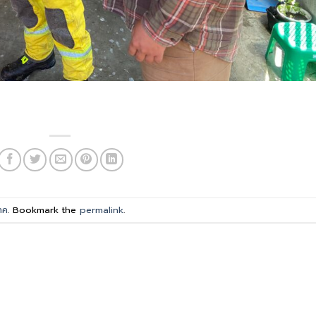
าค
. Bookmark the
permalink
.