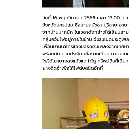
วันที่ 16 พฤศจิกายน 2568 เวลา 13.00 น. 
จังหวัดนครปฐม ซึ่งนายสมัชชา ปุริสาย อายุ 4
จากบ้านมากนัก ในเวลาดังกล่าวได้เสียบสายชาร
กลุ่มควันไฟอยู่ภายในบ้าน จึงรีบเปิดประตู
เพื่อนบ้านได้โทรแจ้งขอรถดับเพลิงจากเทศบ
พร้อมกับ นายประจิม เสืองามเอี่ยม นายกเทศม
ไฟได้เบาบางลงแล้วและได้ดู ทรัพย์สินที่เสี
ยางฉิดช้ำเพื่อให้ไฟดับสนิดอีกที่