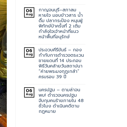
กาญจนบุรี–สภาลม
06
Aug
หายใจ มอบข้าวสาร น้ำ
ดื่ม ปลากระป๋อง หนุนผู้
พิทักษ์ป่าครั้งที่ 2 เติม
กำลังใจเจ้าหน้าที่แนว
หน้าพื้นที่อนุรักษ์
ประจวบคีรีขันธ์ – กอง
06
Aug
กำกับการตำรวจตระเวน
ชายแดนที่ 14 ประกอบ
พิธีวันคล้ายวันสถาปนา
“ค่ายพระมงกุฎเกล้า”
ครบรอบ 39 ปี
นครปฐม – ตามล่าจน
06
Aug
พบ! ตำรวจนครปฐม
จับกุมคนร้ายภายใน 48
ชั่วโมง ดำเนินคดีตาม
กฎหมาย