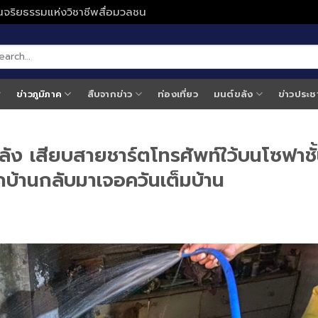
ั่นจริยธรรมแห่งวิชาชีพสื่อมวลชน
ข่าวภูมิภาค
สืบจากข่าว
ท่องเที่ยว
มนต์ขลัง
ข่าวประช
ัง เสียบสายชาร์ตโทรศัพท์ใว้บนโซฟาชั
บ้านกลับมาเจอควันเต็มบ้าน