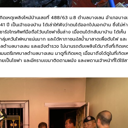
เกิดเหตุเพลิงไหม้บ้านเลขที่ 488/63 ม.8 ตำบลบางเลน อำเภอบาง
1 ปี เป็นเจ้าของบ้าน ได้เล่าให้ฟังว่าตนได้ออกไปนอกบ้าน ซึ่งไม่ห่
์จโทรศัพท์มือถือไว้บนโซฟาชั้นล่าง เมื่อตนได้กลับมาบ้าน ได้เห็น
พบกลุ่มควันไฟหนาแน่นมาก และได้หาภาชนะใสน้ำมาสาดเพื่อดับไฟ และ
าลตำบลบางเลน และแจ้งตำรวจ ไม่นานรถดับเพลิงได้มาถึงที่เกิดเหต
นตรีเทศบาลตำบลบางเลน มาดูที่เกิดเหตุ เมื่อมาถึงได้ดูในที่เกิดเห
ยหายเป็นโซฟา และมีคราบเขมาติดตามผนัง และเพดานเจ้าหน้าที่ได้ใช้