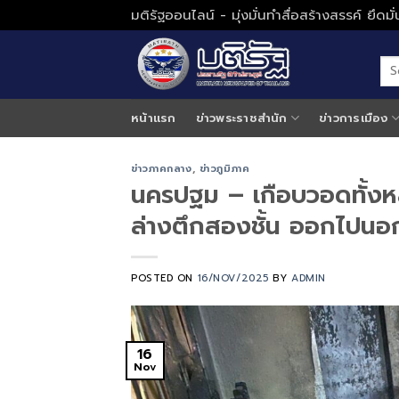
Skip
มติรัฐออนไลน์ - มุ่งมั่นทำสื่อสร้างสรรค์ ยึดม
to
content
หน้าแรก
ข่าวพระราชสำนัก
ข่าวการเมือง
ข่าวภาคกลาง
,
ข่าวภูมิภาค
นครปฐม – เกือบวอดทั้งหล
ล่างตึกสองชั้น ออกไปนอก
POSTED ON
16/NOV/2025
BY
ADMIN
16
Nov