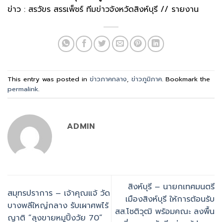
ข่าว : สรวัขร สรรเพ็ชร์ ทีมข่าวจังหวัดสิงห์บุรี // รายงาน
This entry was posted in
ข่าวภาคกลาง
,
ข่าวภูมิภาค
. Bookmark the
permalink
.
ADMIN
สิงห์บุรี – นายกเทศมนตรี
สมุทรปราการ – เจ้าคุณแจ้ วัด
เมืองสิงห์บุรี ให้การต้อนรับ
บางพลีใหญ่กลาง รับเผาศพไร้
สส.โชติวุฒิ พร้อมคณะ ลงพื้น
ญาติ “ลุงขายหมูปิ้งวัย 70”