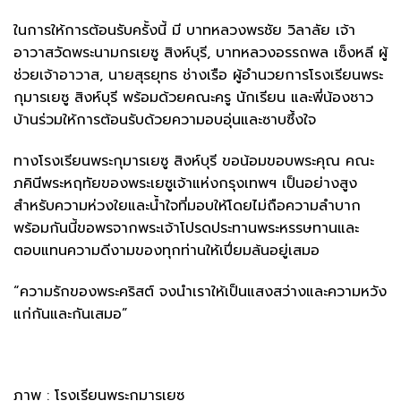
ในการให้การต้อนรับครั้งนี้ มี บาทหลวงพรชัย วิลาลัย เจ้า
อาวาสวัดพระนามกรเยซู สิงห์บุรี, บาทหลวงอรรถพล เซ็งหลี ผู้
ช่วยเจ้าอาวาส, นายสุรยุทธ ช่างเรือ ผู้อำนวยการโรงเรียนพระ
กุมารเยซู สิงห์บุรี พร้อมด้วยคณะครู นักเรียน และพี่น้องชาว
บ้านร่วมให้การต้อนรับด้วยความอบอุ่นและซาบซึ้งใจ
ทางโรงเรียนพระกุมารเยซู สิงห์บุรี ขอน้อมขอบพระคุณ คณะ
ภคินีพระหฤทัยของพระเยซูเจ้าแห่งกรุงเทพฯ เป็นอย่างสูง
สำหรับความห่วงใยและน้ำใจที่มอบให้โดยไม่ถือความลำบาก
พร้อมกันนี้ขอพรจากพระเจ้าโปรดประทานพระหรรษทานและ
ตอบแทนความดีงามของทุกท่านให้เปี่ยมล้นอยู่เสมอ
“ความรักของพระคริสต์ จงนำเราให้เป็นแสงสว่างและความหวัง
แก่กันและกันเสมอ”
ภาพ : โรงเรียนพระกุมารเยซู