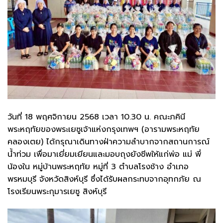
วันที่ 18 พฤศจิกายน 2568 เวลา 10.30 น. คณะภคินี
พระหฤทัยของพระเยซูเจ้าแห่งกรุงเทพฯ (อารามพระหฤทัย
คลองเตย) ได้กรุณาเดินทางฝ่าความลำบากจากสถานการณ์
น้ำท่วม เพื่อมาเยี่ยมเยียนและมอบถุงยังชีพให้แก่พ่อ แม่ พี่
น้องใน หมู่บ้านพระหฤทัย หมู่ที่ 3 ตำบลโรงช้าง อำเภอ
พรหมบุรี จังหวัดสิงห์บุรี ซึ่งได้รับผลกระทบจากอุทกภัย ณ
โรงเรียนพระกุมารเยซู สิงห์บุรี