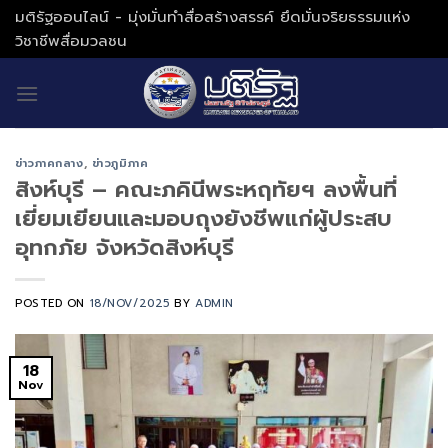
Skip
มติรัฐออนไลน์ - มุ่งมั่นทำสื่อสร้างสรรค์ ยึดมั่นจริยธรรมแห่ง
to
วิชาชีพสื่อมวลชน
content
ข่าวภาคกลาง
,
ข่าวภูมิภาค
สิงห์บุรี – คณะภคินีพระหฤทัยฯ ลงพื้นที่
เยี่ยมเยียนและมอบถุงยังชีพแก่ผู้ประสบ
อุทกภัย จังหวัดสิงห์บุรี
POSTED ON
18/NOV/2025
BY
ADMIN
18
Nov