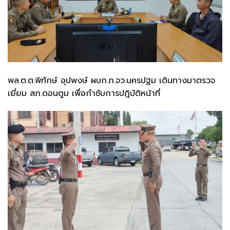
พล.ต.ต.พิทักษ์ อุปพงษ์ ผบก.ภ.จว.นครปฐม เดินทางมาตรวจ
เยี่ยม สภ.ดอนตูม เพื่อกำชับการปฎิบัติหน้าที่