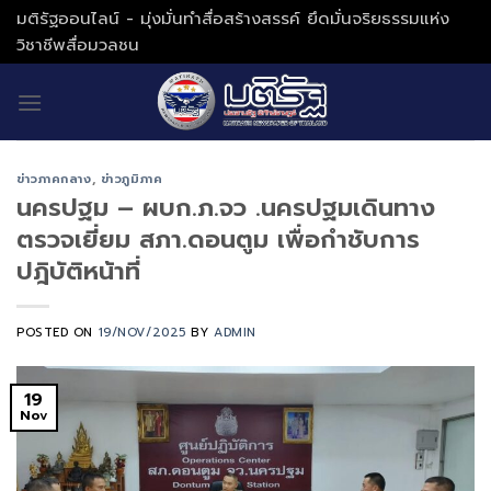
Skip
มติรัฐออนไลน์ - มุ่งมั่นทำสื่อสร้างสรรค์ ยึดมั่นจริยธรรมแห่ง
to
วิชาชีพสื่อมวลชน
content
ข่าวภาคกลาง
,
ข่าวภูมิภาค
นครปฐม – ผบก.ภ.จว .นครปฐมเดินทาง
ตรวจเยี่ยม สภา.ดอนตูม เพื่อกำชับการ
ปฎิบัติหน้าที่
POSTED ON
19/NOV/2025
BY
ADMIN
19
Nov