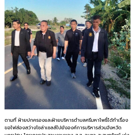
ตามที่ ฝ่ายปกครองและฝ่ายบริหารตำบลศรีมหาโพธิ์ได้ทำเรื่อง
ขอไฟส่องสว่างโซล่าเซลล์ไปยังองค์การบริหารส่วนจังหวัด