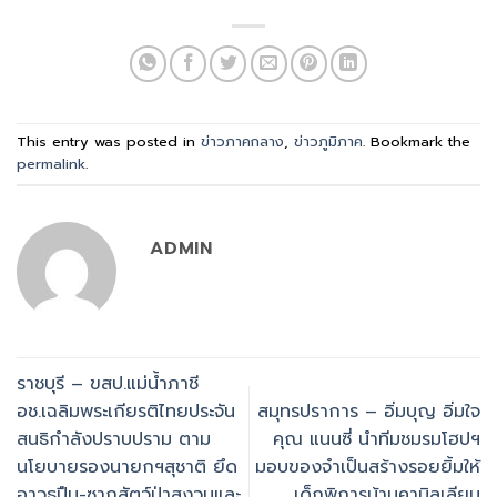
This entry was posted in
ข่าวภาคกลาง
,
ข่าวภูมิภาค
. Bookmark the
permalink
.
ADMIN
ราชบุรี – ขสป.แม่น้ำภาชี
อช.เฉลิมพระเกียรติไทยประจัน
สมุทรปราการ – อิ่มบุญ อิ่มใจ
สนธิกำลังปราบปราม​ ตาม
คุณ แนนซี่ นำทีมชมรมโฮปฯ
นโยบายรองนายกฯสุชาติ​ ยึด
มอบของจำเป็นสร้างรอยยิ้มให้
อาวุธปืน-ซากสัตว์ป่าสงวนและ
เด็กพิการบ้านคามิลเลียน