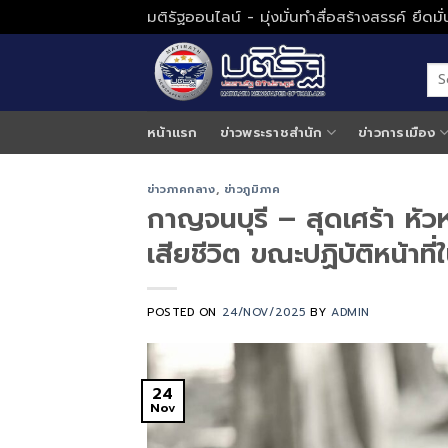
Skip
มติรัฐออนไลน์ - มุ่งมั่นทำสื่อสร้างสรรค์ ยึดม
to
content
หน้าแรก
ข่าวพระราชสำนัก
ข่าวการเมือง
ข่าวภาคกลาง
,
ข่าวภูมิภาค
กาญจนบุรี – สุดเศร้า หัวหน
เสียชีวิต ขณะปฏิบัติหน้าที
POSTED ON
24/NOV/2025
BY
ADMIN
24
Nov