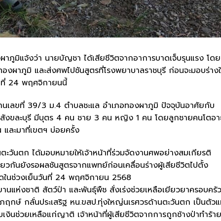
ูมิแจ้งว่า นายบัญชา ได้เสียชีวิตจากอาการบาดเจ็บรุนแรง โดยเ
.ทองผาภูมิ และส่งศพไปชันสูตรที่โรงพยาบาลราชบุรี ก่อนจะมอบร่างใ
ที่ 24 พฤศจิกายนนี้
บ้านเลขที่ 39/3 ม.4 ตำบลชะแล อำเภอทองผาภูมิ ปัจจุบันอาศัยกับ
อสังขละบุรี มีบุตร 4 คน ชาย 3 คน หญิง 1 คน โดยลูกชายคนโตอา
และมาที่เขตฯ บ่อยครั้ง
านตะวันตก ได้มอบหมายให้เจ้าหน้าที่ร่วมจัดงานศพอย่างสมเกียรติ
ยวกันยังรอผลชันสูตรจากแพทย์ก่อนเคลื่อนร่างผู้เสียชีวิตไปตั้ง
นดในช่วงเย็นวันที่ 24 พฤศจิกายน 2568
ห่งชาติ สัตว์ป่า และพันธุ์พืช สั่งเร่งช่วยเหลือเยียวยาครอบครั
ุภฤกษ์ กลั่นประเสริฐ หน.ขสป.ทุ่งใหญ่นเรศวรด้านตะวันตก เป็นตัว
เงินช่วยเหลือแก่ญาติ เจ้าหน้าที่ผู้เสียชีวิตจากการถูกช้างป่าทำร้า