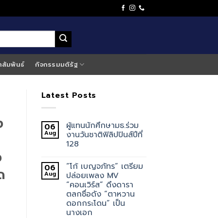
าสัมพันธ์
กิจกรรมมติรัฐ
Latest Posts
ง
ผู้แทนนักศึกษามธ.ร่วม
06
Aug
งานวันชาติฟิลิปปินส์ปีที่
128
ง
“โก้ เบญจภัทร” เตรียม
06
ด
Aug
ปล่อยเพลง MV
“คอนเวิร์ส” ดึงดารา
ตลกชื่อดัง “ตาหวาน
ดอกกระโดน” เป็น
นางเอก