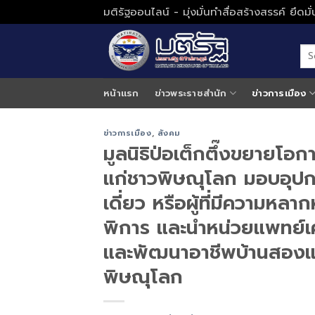
Skip
มติรัฐออนไลน์ - มุ่งมั่นทำสื่อสร้างสรรค์ ยึดม
to
content
หน้าแรก
ข่าวพระราชสำนัก
ข่าวการเมือง
ข่าวการเมือง
,
สังคม
มูลนิธิป่อเต็กตึ๊งขยายโอก
แก่ชาวพิษณุโลก มอบอุปกร
เดี่ยว หรือผู้ที่มีความห
พิการ และนำหน่วยแพทย์เค
และพัฒนาอาชีพบ้านสอง
พิษณุโลก