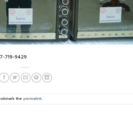
 087-719-9429
ookmark the
permalink
.