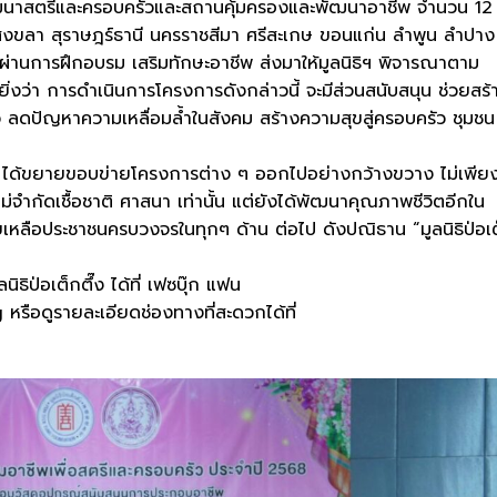
รพัฒนาสตรีและครอบครัวและสถานคุ้มครองและพัฒนาอาชีพ จำนวน 12
ี สงขลา สุราษฎร์ธานี นครราชสีมา ศรีสะเกษ ขอนแก่น ลำพูน ลำปาง
ผ่านการฝึกอบรม เสริมทักษะอาชีพ ส่งมาให้มูลนิธิฯ พิจารณาตาม
ยิ่งว่า การดำเนินการโครงการดังกล่าวนี้ จะมีส่วนสนับสนุน ช่วยสร้
ว ลดปัญหาความเหลื่อมล้ำในสังคม สร้างความสุขสู่ครอบครัว ชุมชน
กตึ๊ง ได้ขยายขอบข่ายโครงการต่าง ๆ ออกไปอย่างกว้างขวาง ไม่เพีย
ไม่จำกัดเชื้อชาติ ศาสนา เท่านั้น แต่ยังได้พัฒนาคุณภาพชีวิตอีกใน
เหลือประชาชนครบวงจรในทุกๆ ด้าน ต่อไป ดังปณิธาน “มูลนิธิป่อเ
ิป่อเต็กตึ๊ง ได้ที่ เฟซบุ๊ก แฟน
อดูรายละเอียดช่องทางที่สะดวกได้ที่