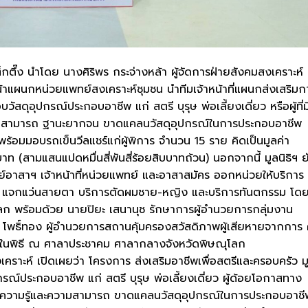
็กตึ๊ง นำโดย นางศิริพร กระจ่างหล้า ผู้จัดการฝ่ายสังคมสงเคราะห์
้าแผนกหน่วยแพทย์สงเคราะห์ชุมชน นำทีมเจ้าหน้าที่แผนกส่งเสริมก
ัสดุอุปกรณ์ประกอบอาชีพ แก่ สตรี บุรุษ พ่อเลี้ยงเดี่ยว หรือผู้ที่ม
ามสามารถ ฐานะยากจน ขาดแคลนวัสดุอุปกรณ์ในการประกอบอาชีพ
ร้อมมอบรถเข็นวีลแชร์แก่ผู้พิการ จำนวน 15 ราย คิดเป็นมูลค่า
าท (สามแสนแปดหมื่นสี่พันสี่ร้อยสิบบาทถ้วน) นอกจากนี้ มูลนิธิฯ ย
์อาสาฯ เจ้าหน้าที่หน่วยแพทย์ และอาสาสมัคร ออกหน่วยให้บริการ
ไป แจกแว่นสายตา บริการตัดผมชาย-หญิง และบริการทันตกรรม โดย
ลก พร้อมด้วย นายปิยะ เสนานุช รักษาการผู้อำนวยการกลุ่มงาน
ธิ์ทอง ผู้อำนวยการสถานคุ้มครองสวัสดิภาพผู้เสียหายจากการ 
วมในพิธี ณ ศาลาประชาคม ศาลากลางจังหวัดพิษณุโลก
งเคราะห์ เปิดเผยว่า โครงการ ส่งเสริมอาชีพเพื่อสตรีและครอบครัว ม
อุปกรณ์ประกอบอาชีพ แก่ สตรี บุรุษ พ่อเลี้ยงเดี่ยว ผู้ด้อยโอกาสทาง
่มีความรู้และความสามารถ ขาดแคลนวัสดุอุปกรณ์ในการประกอบอาชี