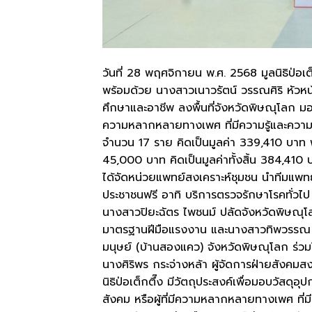
วันที่ 28 พฤศจิกายน พ.ศ. 2568 มูลนิธิป่อเต
พร้อมด้วย นางสาวเนาวรัตน์ วรรณศิริ หัวหน
ศึกษาและอาชีพ ลงพื้นที่จังหวัดพิษณุโลก มอบว
ความหลากหลายทางเพศ ที่มีความรู้และคว
จำนวน 17 ราย คิดเป็นมูลค่า 339,410 บาท พ
45,000 บาท คิดเป็นมูลค่าทั้งสิ้น 384,410 บ
ได้จัดหน่วยแพทย์สงเคราะห์ชุมชน นำทีมแพทย
ประชาชนฟรี อาทิ บริการตรวจรักษาโรคทั่ว
นางสาวปิยะฉัตร ไพชนม์ ปลัดจังหวัดพิษณุโ
มาตรฐานฝีมือแรงงาน และนางสาวทิพวรรณ โพ
มนุษย์ (บ้านสองแคว) จังหวัดพิษณุโลก ร่
นางศิริพร กระจ่างหล้า ผู้จัดการฝ่ายสังคมส
นิธิป่อเต็กตึ๊ง มีวัตถุประสงค์เพื่อมอบวัสดุ
สังคม หรือผู้ที่มีความหลากหลายทางเพศ ที