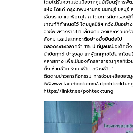
โดยได้รับความร่วมมือจากศูนย์เรียนรู้กา
แห่ง ได้แก่ กรุงเทพมหานคร นนทบุรี ชลบุร
เชียงราย และพิษณุโลก โดยการคัดกรองผู้ที่
เกณฑ์ที่กำหนดไว้ โดยมูลนิธิฯ หวังเป็นอย่าง
อาชีพ สร้างรายได้ เลี้ยงตนเองและครอบครั
สังคม และประเทศชาติอย่างยั่งยืนต่อไป
ตลอดระยะเวลากว่า 115 ปี ที่มูลนิธิป่อเต็
บำบัดทุกข์ บำรุงสุข แก่ผู้ตกทุกข์ได้ยากโดย
หลายทาง เพื่อเป็นองค์กรสาธารณกุศลที่ช่วย
ตึ๊ง ช่วยชีวิต รักษาชีวิต สร้างชีวิต”
ติดตามข่าวสารกิจกรรม การช่วยเหลือของมูลนิธ
เพจwww.facebook.com/atpohtecktung หรื
https://linktr.ee/pohtecktung