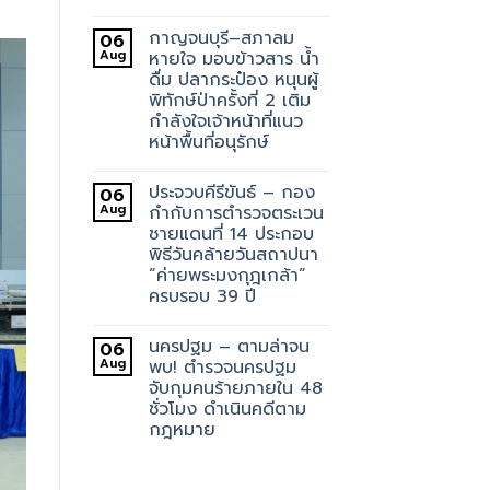
กาญจนบุรี–สภาลม
06
Aug
หายใจ มอบข้าวสาร น้ำ
ดื่ม ปลากระป๋อง หนุนผู้
พิทักษ์ป่าครั้งที่ 2 เติม
กำลังใจเจ้าหน้าที่แนว
หน้าพื้นที่อนุรักษ์
ประจวบคีรีขันธ์ – กอง
06
Aug
กำกับการตำรวจตระเวน
ชายแดนที่ 14 ประกอบ
พิธีวันคล้ายวันสถาปนา
“ค่ายพระมงกุฎเกล้า”
ครบรอบ 39 ปี
นครปฐม – ตามล่าจน
06
Aug
พบ! ตำรวจนครปฐม
จับกุมคนร้ายภายใน 48
ชั่วโมง ดำเนินคดีตาม
กฎหมาย