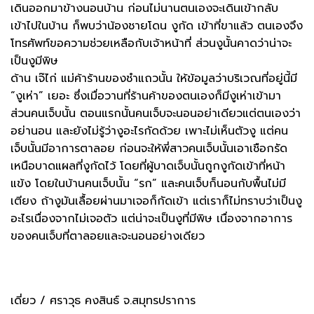
เดินออกมาข้างนอนบ้าน ก่อนไม่นานตนเองจะเดินเข้ากลับ
เข้าไปในบ้าน ก็พบว่าน้องชายโดน งูกัด เข้าที่ขาแล้ว ตนเองจึง
โทรศัพท์ขอความช่วยเหลือกับเจ้าหน้าที่ ส่วนงูนั้นคาดว่าน่าจะ
เป็นงูมีพิษ
ด้าน เจ๊ไก่ แม่ค้าร้านของชำแถวนั้น ให้ข้อมูลว่าบริเวณที่อยู่นี้มี
“งูเห่า” เยอะ ซึ่งเมื่อวานที่ร้านค้าของตนเองก็มีงูเห่าเข้ามา
ส่วนคนเจ็บนั้น ตอนแรกนั้นคนเจ็บจะนอนอย่าเดียวแต่ตนเองว่า
อย่านอน และยังไม่รู้ว่างูอะไรกัดด้วย เพาะไม่เห็นตัวงู แต่คน
เจ็บนั้นมีอาการตาลอย ก่อนจะให้พี่สาวคนเจ็บนั้นเอาเชือกรัด
เหนือบาดแผลที่งูกัดไว้ โดยที่ผู้บาดเจ็บนั้นถูกงูกัดเข้าที่หน้า
แข้ง โดยในบ้านคนเจ็บนั้น “รก” และคนเจ็บก็นอนกับพื้นไม่มี
เตียง ถ้างูมันเลื้อยผ่านมาเจอก็กัดเข้า แต่เราก็ไม่ทราบว่าเป็นงู
อะไรเนื่องจากไม่เจอตัว แต่น่าจะเป็นงูที่มีพิษ เนื่องจากอาการ
ของคนเจ็บที่ตาลอยและจะนอนอย่างเดียว
เดี่ยว / ศราวุธ คงสินธ์ จ.สมุทรปราการ