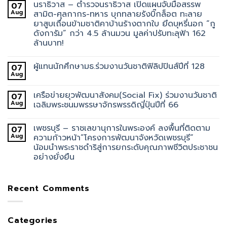
นราธิวาส – ตำรวจนราธิวาส เปิดแผนจับมือสรรพ
07
Aug
สามิต-ศุลกากร-ทหาร บุกทลายรังบิ๊กล็อต ทะลาย
ยาสูบเถื่อนข้ามชาติคาบ้านร้างตากใบ ยึดบุหรี่นอก “กู
ดังการัม” กว่า 4.5 ล้านมวน มูลค่าปรับทะลุฟ้า 162
ล้านบาท!
ผู้แทนนักศึกษามธ.ร่วมงานวันชาติฟิลิปปินส์ปีที่ 128
07
Aug
เครือข่ายยุวพัฒนาสังคม(Social Fix) ร่วมงานวันชาติ
07
Aug
เฉลิมพระชนมพรรษาจักรพรรดิญี่ปุ่นปีที่ 66
เพชรบุรี – ราชเลขานุการในพระองค์ ลงพื้นที่ติดตาม
07
Aug
ความก้าวหน้า”โครงการพัฒนาจังหวัดเพชรบุรี”
น้อมนำพระราชดำริสู่การยกระดับคุณภาพชีวิตประชาชน
อย่างยั่งยืน
Recent Comments
Categories