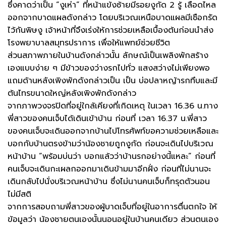
ซึ่งคาดว่าเป็น “งูเห่า” ที่หน้าแข้งซ้ายมีรอยงูกัด 2 รู้ เลือดไหล
ออกจากบาดแผลดังกล่าว โดยบริเวณเหนือบาดแผลมีเชือกรัด
ไว้กันพิษงู เจ้าหน้าที่จึงเร่งให้การช่วยเหลือเบื้องต้นก่อนนำส่ง
โรงพยาบาลสมุทรปราการ เพื่อให้แพทย์ช่วยชีวิต
ส่วนสภาพภายในบ้านดังกล่าวนั้น ลักษณ์เป็นเพลิงพักสร้าง
เองแบบง่าย ๆ มีข้าวของว่างรกไปทั่ว แสงสว่างไม่เพียงพอ
แถมด้านหลังเพิงพักดังกล่าวเป็น เป็น บ่อปลาหญ้ารกทึบและมี
ต้นไทรขนาดใหญ่หลังเพิงพักดังกล่าว
จากภาพวงจรปิดที่อยู่ใกล้เคียงที่เกิดเหตุ ในเวลา 16.36 น.ทาง
พี่สาวของคนเจ็บได้เดินเข้าบ้าน ก่อนที่ เวลา 16.37 น.พี่สาว
ของคนเจ็บจะเดินออกจากบ้านไปโทรศัพท์ขอความช่วยเหลือและ
บอกกับบ้านตรงข้ามว่าน้องชายถูกงูกัด ก่อนจะเดินไปบริเวณ
หน้าบ้าน “พร้อมบ่นว่า บอกแล้วว่าบ้านรกอย่างนี้แหละ” ก่อนที่
คนเจ็บจะเดินกะเผลกออกมาเดินข้ามมาอีกฝั่ง ก่อนที่ไม่นานจะ
เดินกลับไปนั่งบริเวณหน้าบ้าน ซึ่งไม่นานคนเจ็บก็ทรุดตัวนอน
ไม่มีสติ
จากการสอบถามพี่สาวของผู้บาดเจ็บที่อยู่ในอาการตื่นตกใจ ให้
ข้อมูลว่า น้องชายตนเองนั้นนอนอยู่ในบ้านคนเดียว ส่วนตนเอง