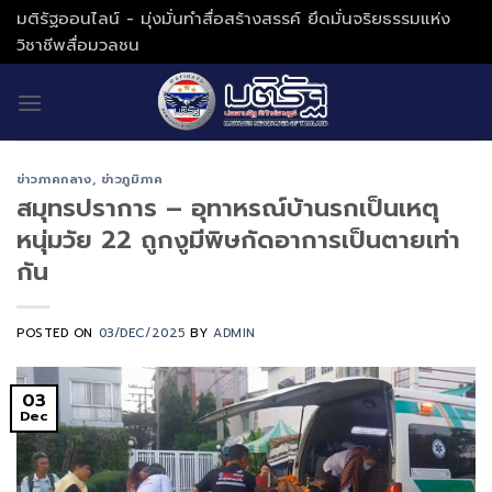
Skip
มติรัฐออนไลน์ - มุ่งมั่นทำสื่อสร้างสรรค์ ยึดมั่นจริยธรรมแห่ง
to
วิชาชีพสื่อมวลชน
content
ข่าวภาคกลาง
,
ข่าวภูมิภาค
สมุทรปราการ – อุทาหรณ์บ้านรกเป็นเหตุ
หนุ่มวัย 22 ถูกงูมีพิษกัดอาการเป็นตายเท่า
กัน
POSTED ON
03/DEC/2025
BY
ADMIN
03
Dec