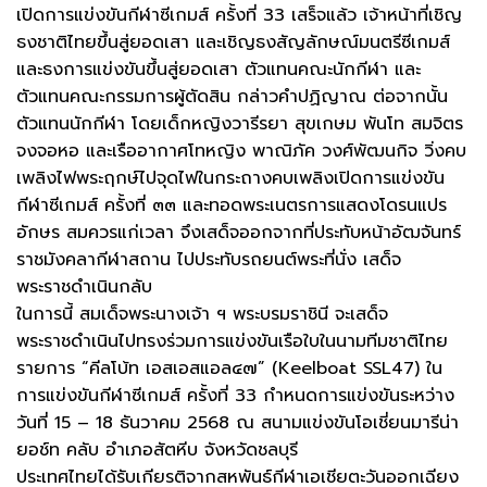
เปิดการแข่งขันกีฬาซีเกมส์ ครั้งที่ 33 เสร็จแล้ว เจ้าหน้าที่เชิญ
ธงชาติไทยขึ้นสู่ยอดเสา และเชิญธงสัญลักษณ์มนตรีซีเกมส์
และธงการแข่งขันขึ้นสู่ยอดเสา ตัวแทนคณะนักกีฬา และ
ตัวแทนคณะกรรมการผู้ตัดสิน กล่าวคำปฏิญาณ ต่อจากนั้น
ตัวแทนนักกีฬา โดยเด็กหญิงวารีรยา สุขเกษม พันโท สมจิตร
จงจอหอ และเรืออากาศโทหญิง พาณิภัค วงศ์พัฒนกิจ วิ่งคบ
เพลิงไฟพระฤกษ์ไปจุดไฟในกระถางคบเพลิงเปิดการแข่งขัน
กีฬาซีเกมส์ ครั้งที่ ๓๓ และทอดพระเนตรการแสดงโดรนแปร
อักษร สมควรแก่เวลา จึงเสด็จออกจากที่ประทับหน้าอัฒจันทร์
ราชมังคลากีฬาสถาน ไปประทับรถยนต์พระที่นั่ง เสด็จ
พระราชดำเนินกลับ
ในการนี้ สมเด็จพระนางเจ้า ฯ พระบรมราชินี จะเสด็จ
พระราชดำเนินไปทรงร่วมการแข่งขันเรือใบในนามทีมชาติไทย
รายการ “คีลโบ้ท เอสเอสแอล๔๗” (Keelboat SSL47) ใน
การแข่งขันกีฬาซีเกมส์ ครั้งที่ 33 กำหนดการแข่งขันระหว่าง
วันที่ 15 – 18 ธันวาคม 2568 ณ สนามแข่งขันโอเชี่ยนมารีน่า
ยอช์ท คลับ อำเภอสัตหีบ จังหวัดชลบุรี
ประเทศไทยได้รับเกียรติจากสหพันธ์กีฬาเอเชียตะวันออกเฉียง