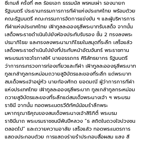
ซีเกมส์ ครั้งที่ ๓๓ ร้อยเอก ธรรมนัส พรหมเผ่า รองนายก
รัฐมนตรี ประธานกรรมการการกีฬาแห่งประเทศไทย พร้อมด้วย
คณะรัฐมนตรี คณะกรรมการจัดการแข่งขัน ฯ และผู้บริหารการ
กีฬาแห่งประเทศไทย เฝ้าทูลละอองธุลีพระบาทรับเสด็จ จากนั้น
เสด็จพระราชดำเนินไปยังห้องประทับรับรอง ชั้น 2 ทรงลงพระ
ปรมาภิไธย และทรงลงพระนามาภิไธยในสมุดที่ระลึก เสร็จแล้ว
เสด็จพระราชดำเนินไปยังที่ประทับหน้าอัฒจันทร์ พระราชทาน
พระบรมราชวโรกาสให้ นายอรรถกร ศิริลัทธยากร รัฐมนตรี
ว่าการกระทรวงการท่องเที่ยวและกีฬา เฝ้าทูลละอองธุลีพระบาท
ทูลเกล้าทูลกระหม่อมถวายสูจิบัตรและของที่ระลึก แด่พระบาท
สมเด็จพระเจ้าอยู่หัว นายก้องศักด ยอดมณี ผู้ว่าการการกีฬา
แห่งประเทศไทย เฝ้าทูลละอองธุลีพระบาท ทูลเกล้าทูลกระหม่อม
ถวายสูจิบัตรและของที่ระลึกแด่สมเด็จพระนางเจ้า ฯ พระบรม
ราชินี จากนั้น ทอดพระเนตรวีดิทัศน์น้อมรำลึกพระ
มหากรุณาธิคุณของสมเด็จพระนางเจ้าสิริกิติ์ พระบรม
ราชินีนาถ พระบรมราชชนนีพันปีหลวง “ธ สถิตในดวงใจปวงชน
ตลอดไป” และถวายความอาลัย เสร็จแล้ว ทอดพระเนตรการ
แสดงประกอบด้วย การแสดงร่ายรำประกอบสื่อผสม แสง สี