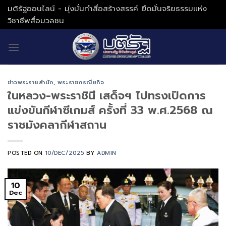
Skip
มติรัฐออนไลน์ - มุ่งมั่นทำสื่อสร้างสรรค์ ยึดมั่นจริยธรรมแห่ง
to
วิชาชีพสื่อมวลชน
content
ข่าวพระราชสำนัก
,
พระราชกรณียกิจ
ในหลวง-พระราชินี เสด็จฯ ไปทรงเปิดการ
แข่งขันกีฬาซีเกมส์ ครั้งที่ 33 พ.ศ.2568 ณ
ราชมังคลากีฬาสถาน
POSTED ON
10/DEC/2025
BY
ADMIN
10
Dec