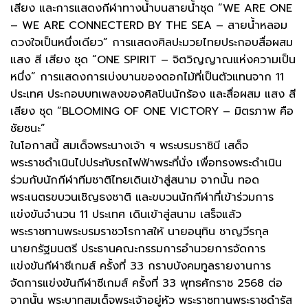
เสียง และการแสดงกีฬาทางน้ำบนสายน้ำชุด “WE ARE ONE
– WE ARE CONNECTERD BY THE SEA – สายน้ำหลอม
ดวงใจเป็นหนึ่งเดียว” การแสดงศิลปะมวยไทยประกอบสื่อผสม
แสง สี เสียง ชุด “ONE SPIRIT – จิตวิญญาณแห่งความเป็น
หนึ่ง” การแสดงการเบ่งบานของดอกไม้ที่เป็นตัวแทนจาก 11
ประเทศ ประกอบบทเพลงของศิลปินนักร้อง และสื่อผสม แสง สี
เสียง ชุด “BLOOMING OF ONE VICTORY – มิตรภาพ คือ
ชัยชนะ”
ในโอกาสนี้ สมเด็จพระนางเจ้า ฯ พระบรมราชินี เสด็จ
พระราชดำเนินไปประทับรถไฟฟ้าพระที่นั่ง เพื่อทรงพระดำเนิน
ร่วมกับนักกีฬาทีมชาติไทยเดินเข้าสู่สนาม จากนั้น ทอด
พระเนตรขบวนเชิญธงชาติ และขบวนนักกีฬาที่เข้าร่วมการ
แข่งขันจำนวน 11 ประเทศ เดินเข้าสู่สนาม เสร็จแล้ว
พระราชทานพระบรมราชวโรกาสให้ นายอนุทิน ชาญวีรกุล
นายกรัฐมนตรี ประธานคณะกรรมการอำนวยการจัดการ
แข่งขันกีฬาซีเกมส์ ครั้งที่ 33 กราบบังคมทูลรายงานการ
จัดการแข่งขันกีฬาซีเกมส์ ครั้งที่ 33 พุทธศักราช 2568 ต่อ
จากนั้น พระบาทสมเด็จพระเจ้าอยู่หัว พระราชทานพระราชดำรัส