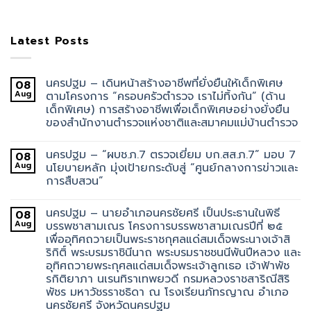
Latest Posts
นครปฐม – เดินหน้าสร้างอาชีพที่ยั่งยืนให้เด็กพิเศษ
08
Aug
ตามโครงการ “ครอบครัวตำรวจ เราไม่ทิ้งกัน” (ด้าน
เด็กพิเศษ) การสร้างอาชีพเพื่อเด็กพิเศษอย่างยั่งยืน
ของสำนักงานตำรวจแห่งชาติและสมาคมแม่บ้านตำรวจ
นครปฐม – “ผบช.ภ.7 ตรวจเยี่ยม บก.สส.ภ.7” มอบ 7
08
Aug
นโยบายหลัก มุ่งเป้ายกระดับสู่ “ศูนย์กลางการข่าวและ
การสืบสวน”
นครปฐม – นายอำเภอนครชัยศรี เป็นประธานในพิธี
08
Aug
บรรพชาสามเณร โครงการบรรพชาสามเณรปีที่ ๒๕
เพื่ออุทิศถวายเป็นพระราชกุศลแด่สมเด็จพระนางเจ้าสิ
ริกิติ์ พระบรมราชินีนาถ พระบรมราชชนนีพันปีหลวง และ
อุทิศถวายพระกุศลแด่สมเด็จพระเจ้าลูกเธอ เจ้าฟ้าพัช
รกิติยาภา นเรนทิราเทพยวดี กรมหลวงราชสาริณีสิริ
พัชร มหาวัชรราชธิดา ณ โรงเรียนภัทรญาณ อำเภอ
นครชัยศรี จังหวัดนครปฐม