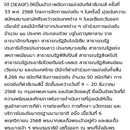
ใต้ (SEAGF) ให้เป็นเจ้าภาพจัดการแข่งขันกีฬาซีเกมส์ ครั้งที่
33 พ.ศ. 2568 โดยการจัดการแข่งขัน ฯ ในครั้งนี้ มุ่งเน้นความ
สมัครสมานสามัคคีระหว่างประเทศต่าง ๆ ในเอเชียตะวันออก
เฉียงใต้ และมีนักกีฬาจากประเทศต่าง ๆ เข้าร่วมการแข่งขัน
จำนวน ๑๑ ประเทศ ประกอบด้วย บรูไนดารุสซาลาม ราช
อาณาจักรกัมพูชา สาธารณรัฐอินโดนีเซีย สาธารณรัฐ
ประชาธิปไตยประชาชนลาว ประเทศมาเลเซีย สาธารณรัฐแห่ง
สหภาพเมียนมา สาธารณรัฐฟิลิปปินส์ สาธารณรัฐสิงคโปร์
สาธารณรัฐประชาธิปไตยติมอร์-เลสเต สาธารณรัฐสังคมนิยม
เวียดนาม และประเทศไทย มีนักกีฬาเข้าร่วมการแข่งขันทั้งสิ้น
8,266 คน ชนิดกีฬาในการแข่งขัน จำนวน 50 ชนิดกีฬา การ
แข่งขันกีฬาซีเกมส์นี้ จัดขึ้นระหว่างวันที่ 9 – 20 ธันวาคม
2568 ณ กรุงเทพมหานคร และจังหวัดชลบุรี ซึ่งเป็นจังหวัดที่มี
ความพร้อมและศักยภาพในการดำเนินการที่มุ่งเน้นให้เป็น
ศูนย์กลางการกีฬา การท่องเที่ยว การศึกษา นวัตกรรม และ
บริการในระดับมาตรฐานนานาชาติ อนึ่ง เมื่อวันที่ 6
พฤศจิกายน 2568 พระบาทสมเด็จพระเจ้าอยู่หัว และสมเด็จ
พระนางเจ้า ฯ พระบรมราชินี เสด็จออก ณ พระที่นั่งอัมพร