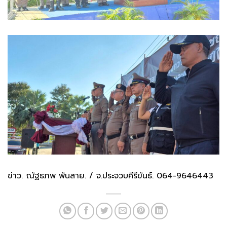
ข่าว. ณัฐธภพ พันสาย. / จ.ประจวบคีรีขันธ์. 064-9646443