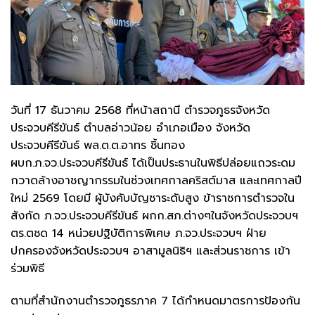
วันที่ 17 ธันวาคม 2568 ที่หน้าสถานี ตำรวจภูธรจังหวัด
ประจวบคีรีขันธ์ ตำบลอ่าวน้อย อำเภอเมือง จังหวัด
ประจวบคีรีขันธ์ พล.ต.ต.อาทร ชิ้นทอง
ผบก.ภ.จว.ประจวบคีรีขันธ์ ได้เป็นประธานในพิธีปล่อยแถวระดม
กวาดล้างอาชญากรรมในช่วงเทศกาลคริสต์มาส และเทศกาลปี
ใหม่ 2569 โดยมี ผู้บังคับบัญชาระดับสูง ข้าราชการตำรวจใน
สังกัด ภ.จว.ประจวบคีรีขันธ์ ผกก.สภ.ต่างๆในจังหวัดประจวบฯ
ตร.ตชด 14 หน่วยปฐิบัติการพิเศษ ภ.จว.ประจวบฯ ฝ่าย
ปกครองจังหวัดประจวบฯ อาสามูลนิธิฯ และส่วนราชการ เข้า
ร่วมพิธี
ตามที่สำนักงานตำรวจภูธรภาค 7 ได้กำหนดมาตรการป้องกัน