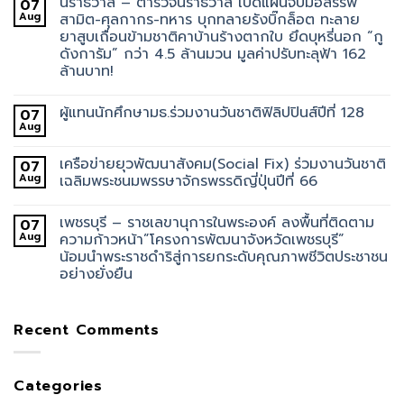
นราธิวาส – ตำรวจนราธิวาส เปิดแผนจับมือสรรพ
07
Aug
สามิต-ศุลกากร-ทหาร บุกทลายรังบิ๊กล็อต ทะลาย
ยาสูบเถื่อนข้ามชาติคาบ้านร้างตากใบ ยึดบุหรี่นอก “กู
ดังการัม” กว่า 4.5 ล้านมวน มูลค่าปรับทะลุฟ้า 162
ล้านบาท!
ผู้แทนนักศึกษามธ.ร่วมงานวันชาติฟิลิปปินส์ปีที่ 128
07
Aug
เครือข่ายยุวพัฒนาสังคม(Social Fix) ร่วมงานวันชาติ
07
Aug
เฉลิมพระชนมพรรษาจักรพรรดิญี่ปุ่นปีที่ 66
เพชรบุรี – ราชเลขานุการในพระองค์ ลงพื้นที่ติดตาม
07
Aug
ความก้าวหน้า”โครงการพัฒนาจังหวัดเพชรบุรี”
น้อมนำพระราชดำริสู่การยกระดับคุณภาพชีวิตประชาชน
อย่างยั่งยืน
Recent Comments
Categories