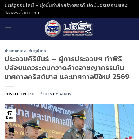
Skip
มติรัฐออนไลน์ - มุ่งมั่นทำสื่อสร้างสรรค์ ยึดมั่นจริยธรรมแห่ง
to
วิชาชีพสื่อมวลชน
content
ข่าวภาคกลาง
,
ข่าวภูมิภาค
ประจวบคีรีขันธ์ – ผู้การประจวบฯ ทำพิธี
ปล่อยแถวระดมกวาดล้างอาชญากรรมใน
เทศกาลคริสต์มาส และเทศกาลปีใหม่ 2569
POSTED ON
17/DEC/2025
BY
ADMIN
17
Dec